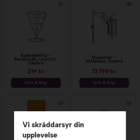
Bubbelvåffla -
Dispenser -
Bordsställ, rostfritt.
Våffelmix. Sephra
Sephra
219 kr
13 199 kr
Info & Köp
Info & Köp
Vi skräddarsyr din
upplevelse