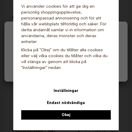
Vi använder cookies för att ge dig en
personlig shoppingupplevelse,
Amerikansk
Strutar till
Pannkaksmix - 3.5 kg.
personanpassad annonsering och för att
Bubbelvåfflor x 900
Dawn. Passerat
st. Sephra
hålla vår webbplats tillförlitlig och säker. För
datum!
detta ändamål samlar vi in information om
249 kr
1 869 kr
489 kr
Hej och välkommen till Gottes!
användarna, deras mönster och deras
enheter.
Info & Köp
Info
Hos oss får alla handla men välj privatperson (inkl.
Klicka på "Okej" om du tillåter alla cookies
moms) eller företag (exkl. moms) för hur våra priser
eller välj vilka cookies du tillåter och vilka du
ska visas.
vill stänga av genom att klicka på
Andra köpte även
"Inställningar" nedan.
Privat
Företag
Inställningar
Endast nödvändiga
Okej
Popcornskopa Jet
Popcornkrydda - Hot