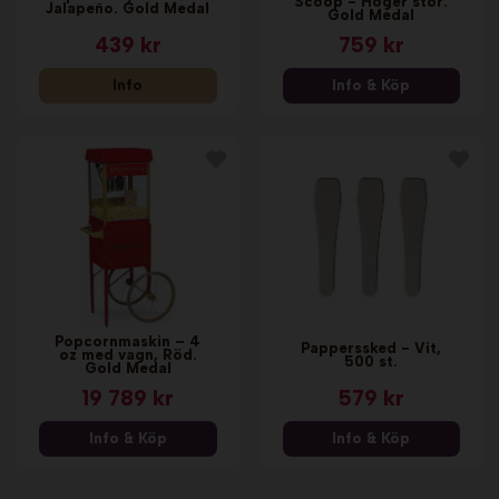
Scoop - Höger stor.
Jalapeño. Gold Medal
Gold Medal
439 kr
759 kr
Info
Info & Köp
Popcornmaskin – 4
Papperssked - Vit,
oz med vagn, Röd.
500 st.
Gold Medal
19 789 kr
579 kr
Info & Köp
Info & Köp