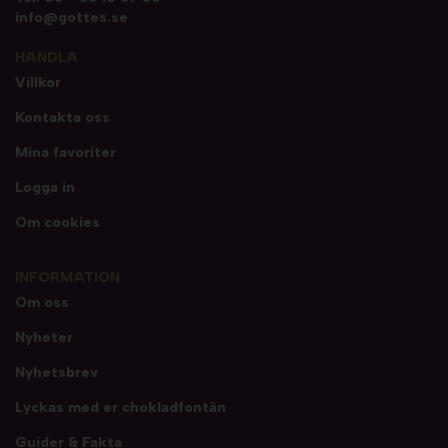
info@gottes.se
HANDLA
Villkor
Kontakta oss
Mina favoriter
Logga in
Om cookies
INFORMATION
Om oss
Nyheter
Nyhetsbrev
Lyckas med er chokladfontän
Guider & Fakta