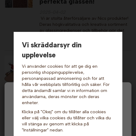
perfekta glassen!
2025-04-02
Vi är stolta återförsäljare av Nics produkter!
Deras högkvalitativa och kreativa sortiment
av glassingredienser och tillbehör gör det
enklare än nå…
Läs mer
Vi skräddarsyr din
upplevelse
Leveranstider till jul och
Vi använder cookies för att ge dig en
nyår.
personlig shoppingupplevelse,
personanpassad annonsering och för att
2024-12-01
hålla vår webbplats tillförlitlig och säker. För
Vi skickar våra paket med DHL.Till de flesta
detta ändamål samlar vi in information om
orter i Sverige är sista beställningstid
Hej och välkommen till Gottes!
användarna, deras mönster och deras
torsdag den 22:a klockan 13:00 för leverans
enheter.
under fredag den 23:e.För lev…
Hos oss får alla handla men välj privatperson (inkl.
Läs mer
Klicka på "Okej" om du tillåter alla cookies
moms) eller företag (exkl. moms) för hur våra priser
eller välj vilka cookies du tillåter och vilka du
ska visas.
vill stänga av genom att klicka på
"Inställningar" nedan.
Privat
Företag