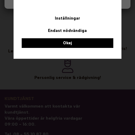
Inställningar
Fri frakt vid köp över 1999 kr!
Endast nödvändiga
Okej
Kalasgott till kalaspris!
Leveranstid 1-2 vardagar!
Personlig service & rådgivning!
KUNDTJÄNST
Varmt välkommen att kontakta vår
kundtjänst.
Våra öppettider är helgfria vardagar
09:00 - 16:00.
Tel.
08 - 55 10 87 80