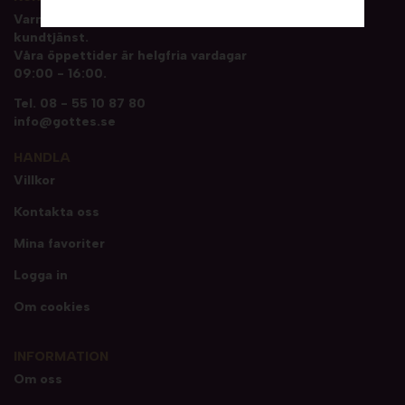
Varmt välkommen att kontakta vår
kundtjänst.
Våra öppettider är helgfria vardagar
09:00 - 16:00.
Tel.
08 - 55 10 87 80
info@gottes.se
HANDLA
Villkor
Kontakta oss
Mina favoriter
Logga in
Om cookies
INFORMATION
Om oss