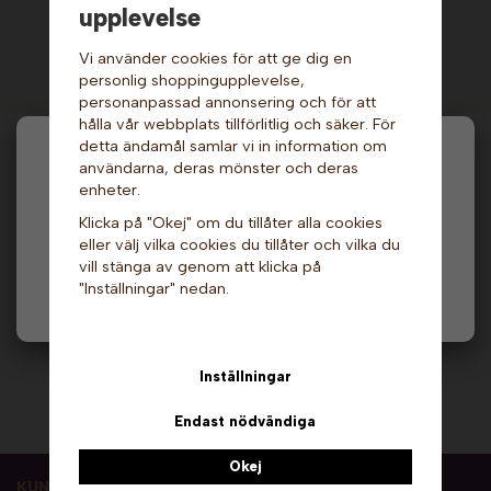
upplevelse
Vi använder cookies för att ge dig en
personlig shoppingupplevelse,
personanpassad annonsering och för att
hålla vår webbplats tillförlitlig och säker. För
detta ändamål samlar vi in information om
Hej och välkommen till Gottes!
användarna, deras mönster och deras
enheter.
Hos oss får alla handla men välj privatperson (inkl.
Fri frakt vid köp över 1999 kr!
Klicka på "Okej" om du tillåter alla cookies
moms) eller företag (exkl. moms) för hur våra priser
eller välj vilka cookies du tillåter och vilka du
ska visas.
vill stänga av genom att klicka på
"Inställningar" nedan.
Privat
Företag
Kalasgott till kalaspris!
Leveranstid 1-2 vardagar!
Inställningar
Personlig service & rådgivning!
Endast nödvändiga
Okej
KUNDTJÄNST