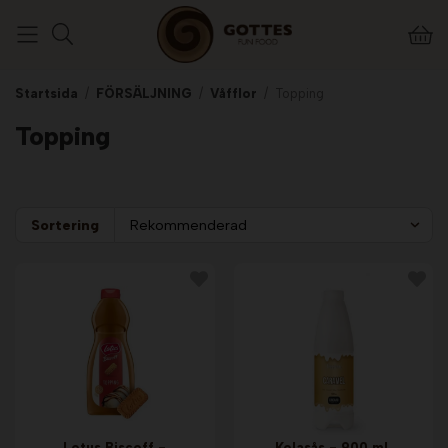
Startsida
/
FÖRSÄLJNING
/
Våfflor
/
Topping
Topping
Sortering
Lotus Biscoff -
Kolasås - 900 ml.