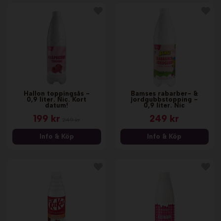
Hallon toppingsås -
Bamses rabarber- &
0,9 liter. Nic. Kort
jordgubbstopping -
datum!
0,9 liter. Nic
199 kr
249 kr
249 kr
Info & Köp
Info & Köp