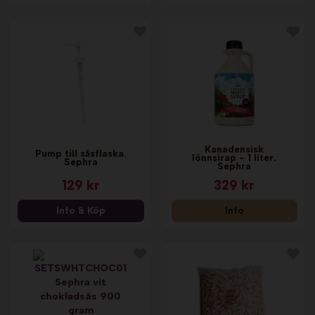
Kanadensisk
Pump till såsflaska.
lönnsirap - 1 liter.
Sephra
Sephra
129 kr
329 kr
Info & Köp
Info