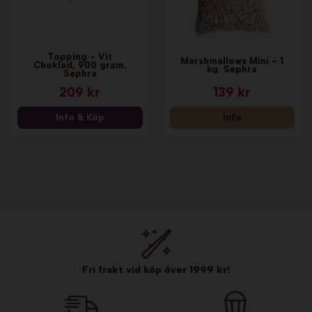
Topping - Vit
Marshmallows Mini - 1
Choklad, 900 gram.
kg. Sephra
Sephra
209 kr
139 kr
Info & Köp
Info
Fri frakt vid köp över 1999 kr!