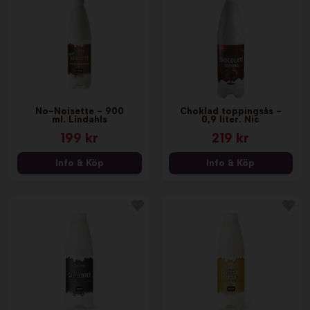
No-Noisette - 900
Choklad toppingsås -
ml. Lindahls
0,9 liter. Nic
199 kr
219 kr
Info & Köp
Info & Köp