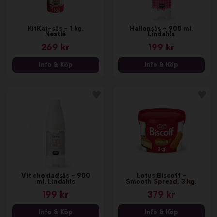
KitKat-sås - 1 kg.
Hallonsås - 900 ml.
Nestlé
Lindahls
269 kr
199 kr
Info & Köp
Info & Köp
Vit chokladsås - 900
Lotus Biscoff -
ml. Lindahls
Smooth Spread, 3 kg.
199 kr
379 kr
Info & Köp
Info & Köp