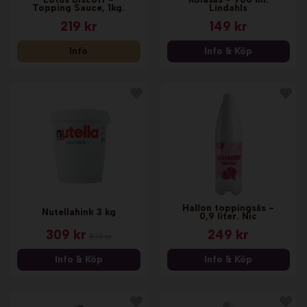
Topping Sauce, 1kg.
Lindahls
219 kr
149 kr
Info
Info & Köp
Hallon toppingsås -
Nutellahink 3 kg
0,9 liter. Nic
309 kr
249 kr
519 kr
Info & Köp
Info & Köp