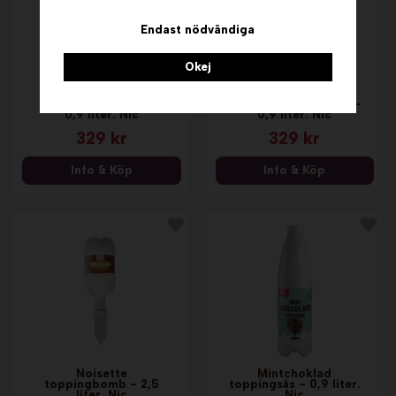
Endast nödvändiga
Okej
Nugatti toppingsås -
Noisette toppingsås -
0,9 liter. Nic
0,9 liter. Nic
329 kr
329 kr
Info & Köp
Info & Köp
Noisette
Mintchoklad
toppingbomb - 2,5
toppingsås - 0,9 liter.
liter. Nic
Nic