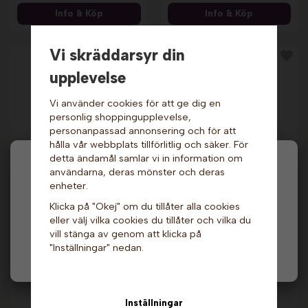
Info & Köp
Info & Köp
Vi skräddarsyr din
upplevelse
Vi använder cookies för att ge dig en
personlig shoppingupplevelse,
personanpassad annonsering och för att
hålla vår webbplats tillförlitlig och säker. För
detta ändamål samlar vi in information om
Hej och välkommen till Gottes!
användarna, deras mönster och deras
Salt karamell
Pepparkaka
toppingsås - 0,9 liter.
toppingsås - 0,9 liter.
enheter.
Nic
Nic
Hos oss får alla handla men välj privatperson (inkl.
209 kr
229 kr
Klicka på "Okej" om du tillåter alla cookies
moms) eller företag (exkl. moms) för hur våra priser
eller välj vilka cookies du tillåter och vilka du
ska visas.
Info & Köp
Info & Köp
vill stänga av genom att klicka på
"Inställningar" nedan.
Privat
Företag
Inställningar