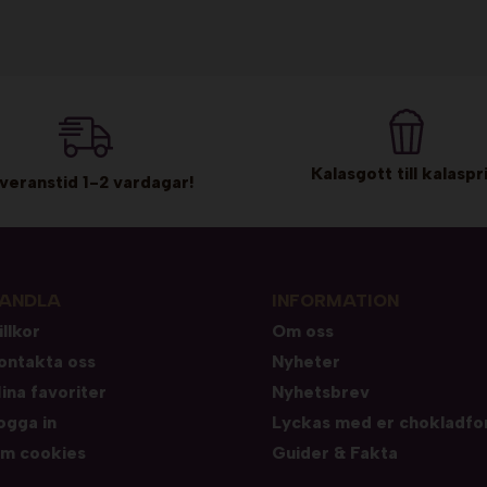
Kalasgott till kalaspri
veranstid 1-2 vardagar!
ANDLA
INFORMATION
illkor
Om oss
ontakta oss
Nyheter
ina favoriter
Nyhetsbrev
ogga in
Lyckas med er chokladfo
m cookies
Guider & Fakta