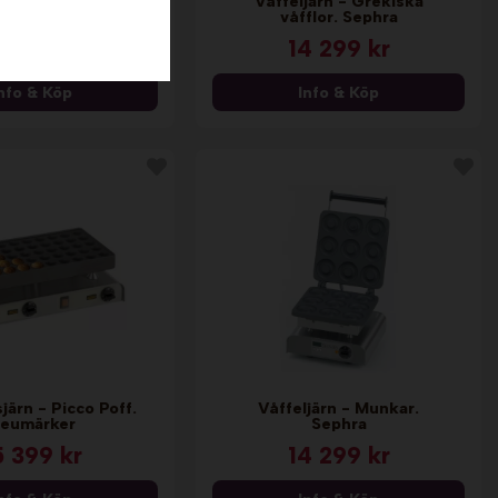
Våffeljärn - Grekiska
ffeljärn. Sephra
våfflor. Sephra
2 759 kr
14 299 kr
nfo & Köp
Info & Köp
ärn - Picco Poff.
Våffeljärn - Munkar.
eumärker
Sephra
5 399 kr
14 299 kr