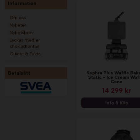
Information
Om oss
Nyheter
Nyhetsbrev
Lyckas med er
chokladfontän
Guider & Fakta
Betalsätt
Sephra Plus Waffle Bake
Static - Ice Cream Waf
Cone
14 299 kr
Info & Köp