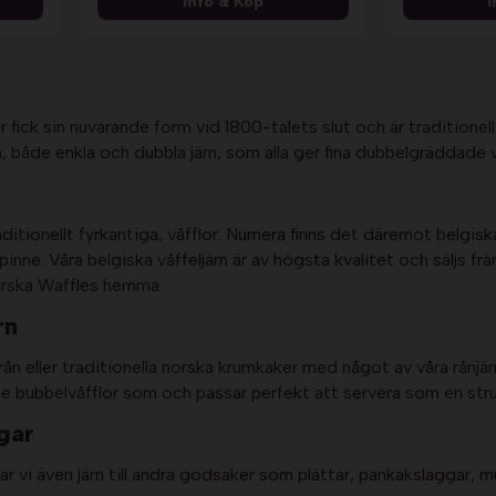
Info & Köp
I
or fick sin nuvarande form vid 1800-talets slut och är traditio
an, både enkla och dubbla järn, som alla ger fina dubbelgräddade 
raditionellt fyrkantiga, våfflor. Numera finns det däremot belgisk
inne. Våra belgiska våffeljärn är av högsta kvalitet och säljs fr
färska Waffles hemma.
rn
rån eller traditionella norska krumkaker med något av våra rånjärn 
nde bubbelvåfflor som och passar perfekt att servera som en str
gar
har vi även järn till andra godsaker som plättar, pankakslaggar, 