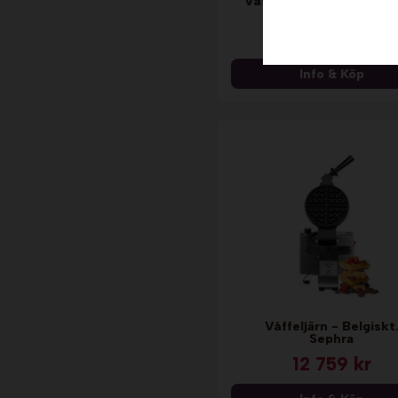
Våffeljärn - Våffla på p
- Ruta. Sephra
14 299 kr
Info & Köp
Våffeljärn - Belgiskt
Sephra
12 759 kr