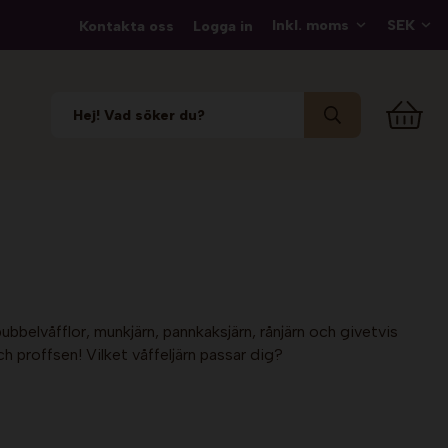
Kontakta oss
Logga in
x bubbelvåfflor, munkjärn, pannkaksjärn, rånjärn och givetvis
h proffsen! Vilket våffeljärn passar dig?