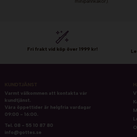
minipannkakor).
Fri frakt vid köp över 1999 kr!
Le
KUNDTJÄNST
H
Varmt välkommen att kontakta vår
V
kundtjänst.
K
Våra öppettider är helgfria vardagar
M
09:00 - 16:00.
L
Tel.
08 - 55 10 87 80
O
info@gottes.se