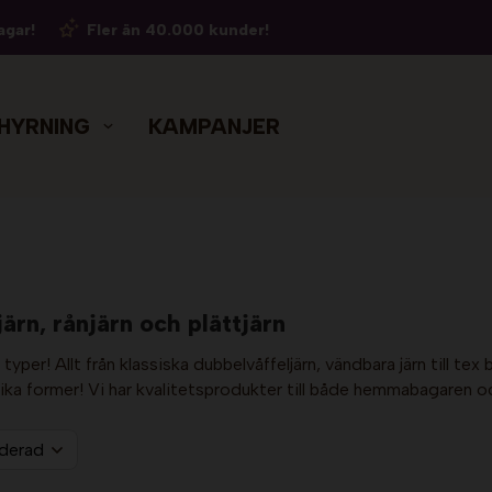
agar!
Fler än 40.000 kunder!
HYRNING
KAMPANJER
järn, rånjärn och plättjärn
la typer! Allt från klassiska dubbelvåffeljärn, vändbara järn till te
lika former! Vi har kvalitetsprodukter till både hemmabagaren oc