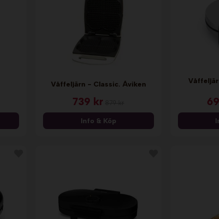
Våffeljär
Våffeljärn - Classic. Åviken
739 kr
69
879 kr
Info & Köp
I