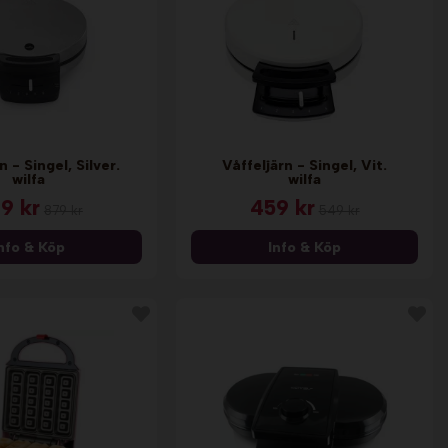
n - Singel, Silver.
Våffeljärn - Singel, Vit.
wilfa
wilfa
9 kr
459 kr
879 kr
549 kr
nfo & Köp
Info & Köp