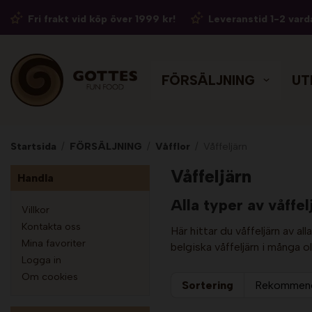
Fri frakt vid köp över 1999 kr!
Leveranstid 1-2 vard
FÖRSÄLJNING
UT
Startsida
/
FÖRSÄLJNING
/
Våfflor
/
Våffeljärn
Våffeljärn
Handla
Alla typer av våffel
Villkor
Kontakta oss
Här hittar du våffeljärn av al
Mina favoriter
belgiska våffeljärn i många o
Logga in
Om cookies
Sortering