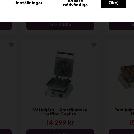
inne
Våffeljärn - Stort hjärta.
Endast
Bubbelvå
Inställningar
Okej
(Neumärker) Sephra
nödvändiga
14 299 kr
1
Info & Köp
I
.
Våffeljärn - Amerikanska
Pannkaksj
våfflor. Sephra
N
14 299 kr
1