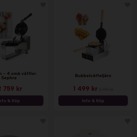
n - 4 små våfflor.
Bubbelvåffeljärn
Sephra
2 759 kr
1 499 kr
2 199 kr
nfo & Köp
Info & Köp