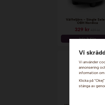
Våffeljärn - Single Sele
OBH Nordica
329 kr
439 kr
Info & Köp
Vi skrädd
Vi använder coo
annonsering och 
information om
Klicka på "Okej" 
stänga av genom