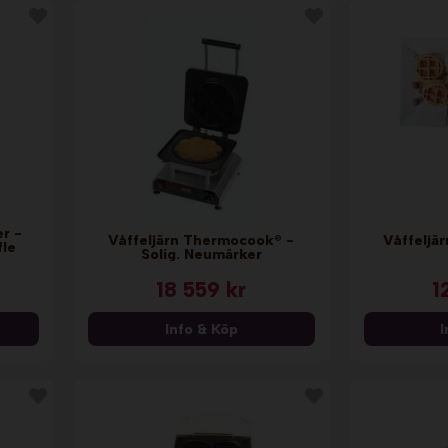
r -
Våffeljärn Thermocook® -
Våffeljär
fle
Solig. Neumärker
18 559 kr
1
Info & Köp
I