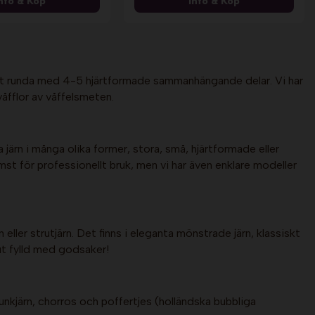
nfo & Köp
Info & Köp
nellt runda med 4-5 hjärtformade sammanhängande delar. Vi har
våfflor av våffelsmeten.
a järn i många olika former, stora, små, hjärtformade eller
ämst för professionellt bruk, men vi har även enklare modeller
eller strutjärn. Det finns i eleganta mönstrade järn, klassiskt
ut fylld med godsaker!
munkjärn, chorros och poffertjes (holländska bubbliga