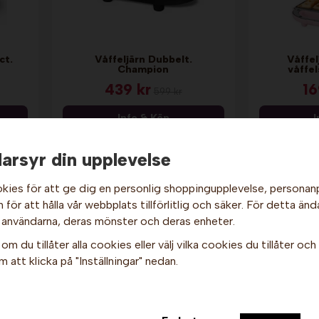
ct.
Våffeljärn Dubbelt.
Våffel
Champion
våffel
439 kr
16
599 kr
Info & Köp
I
arsyr din upplevelse
kies för att ge dig en personlig shoppingupplevelse, persona
för att hålla vår webbplats tillförlitlig och säker. För detta änd
Hej och välkommen till Gottes!
 användarna, deras mönster och deras enheter.
Hos oss får alla handla men välj privatperson (inkl. moms) eller
om du tillåter alla cookies eller välj vilka cookies du tillåter och v
företag (exkl. moms) för hur våra priser ska visas.
 att klicka på "Inställningar" nedan.
Privat
Företag