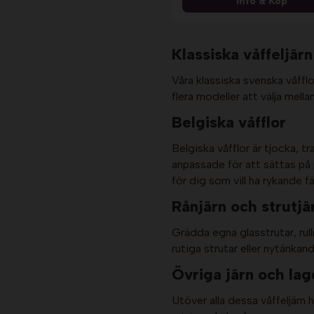
Info & Köp
Klassiska våffeljärn
Våra klassiska svenska våffl
flera modeller att välja mell
Belgiska våfflor
Belgiska våfflor är tjocka, t
anpassade för att sättas på p
för dig som vill ha rykande 
Rånjärn och strutjä
Grädda egna glasstrutar, rull
rutiga strutar eller nytänka
Övriga järn och lag
Utöver alla dessa våffeljärn 