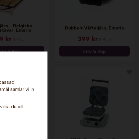
järn - Belgiska
Dubbelt Våffeljärn. Emerio
stavar. Emerio
9 kr
399 kr
269 kr
599 kr
nfo & Köp
Info & Köp
npassad
amål samlar vi in
ilka du vill