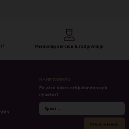
s!
Personlig service & rådgivning!
NYHETSBREV
Få våra bästa erbjudanden och
nyheter!
ntän
Prenumerera!