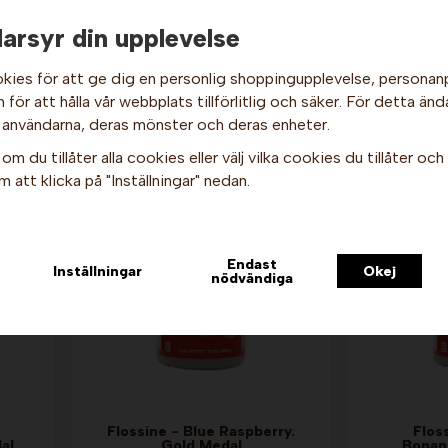
arsyr din upplevelse
kies för att ge dig en personlig shoppingupplevelse, persona
för att hålla vår webbplats tillförlitlig och säker. För detta änd
Hej och välkommen till Gottes!
 användarna, deras mönster och deras enheter.
Hos oss får alla handla men välj privatperson (inkl. moms) eller
kter
om du tillåter alla cookies eller välj vilka cookies du tillåter och v
företag (exkl. moms) för hur våra priser ska visas.
 att klicka på "Inställningar" nedan.
Privat
Företag
Endast
Inställningar
Okej
nödvändiga
Flossine - Blue Raspberry.
Flos
al
Gold Medal
Bonan