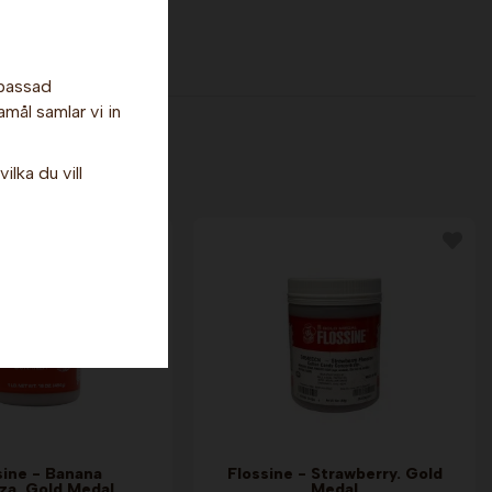
npassad
amål samlar vi in
ilka du vill
sine - Banana
Flossine - Strawberry. Gold
za. Gold Medal
Medal