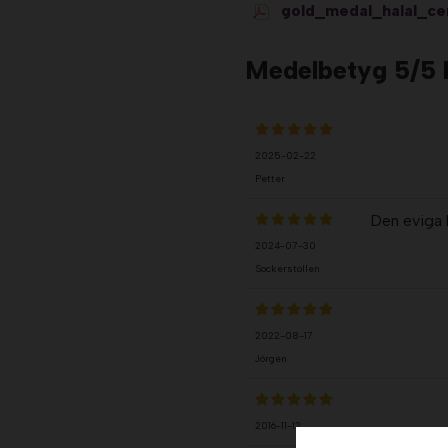
gold_medal_halal_cer
Medelbetyg
5
/5
2025-02-22
Petter
Den eviga k
2024-07-30
Sockerstollen
2022-08-17
Jörgen
2016-11-12