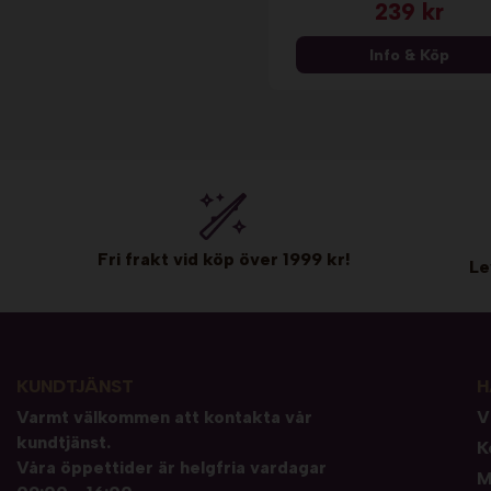
239 kr
Info & Köp
Fri frakt vid köp över 1999 kr!
Le
KUNDTJÄNST
H
Varmt välkommen att kontakta vår
V
kundtjänst.
K
Våra öppettider är helgfria vardagar
M