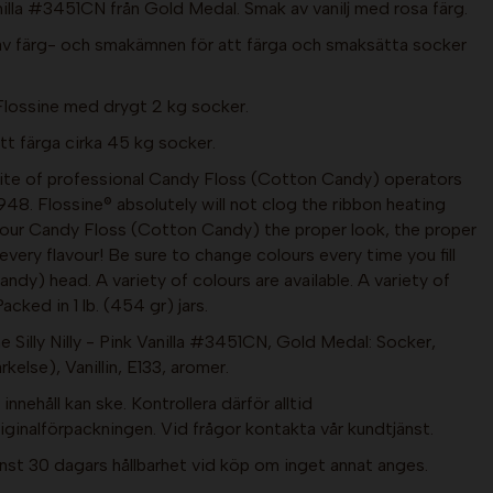
Vanilla #3451CN från Gold Medal. Smak av vanilj med rosa färg.
 av färg- och smakämnen för att färga och smaksätta socker
Flossine med drygt 2 kg socker.
att färga cirka 45 kg socker.
rite of professional Candy Floss (Cotton Candy) operators
948. Flossine® absolutely will not clog the ribbon heating
your Candy Floss (Cotton Candy) the proper look, the proper
every flavour! Be sure to change colours every time you fill
dy) head. A variety of colours are available. A variety of
acked in 1 lb. (454 gr) jars.
e Silly Nilly - Pink Vanilla #3451CN, Gold Medal: Socker,
kelse), Vanillin, E133, aromer.
nnehåll kan ske. Kontrollera därför alltid
ginalförpackningen. Vid frågor kontakta vår kundtjänst.
nst 30 dagars hållbarhet vid köp om inget annat anges.