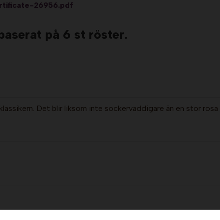
tificate-26956.pdf
 baserat på
6
st röster.
lassikern. Det blir liksom inte sockervaddigare än en stor rosa t