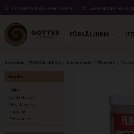
Fri frakt vid köp över 1999 kr!
Leveranstid 1-2 vard
FÖRSÄLJNING
UT
Startsida
/
FÖRSÄLJNING
/
Sockervadd
/
Flossine
/
Flossi
Handla
Villkor
Kontakta oss
Mina favoriter
Logga in
Om cookies