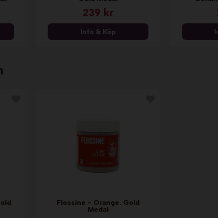
239 kr
Info & Köp
I
n
Gold
Flossine - Orange. Gold
Medal