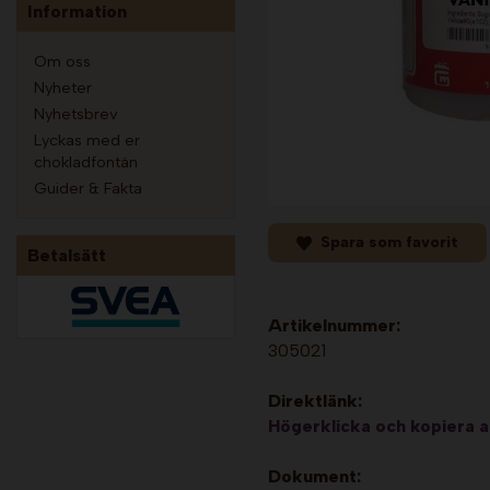
Information
Om oss
Nyheter
Nyhetsbrev
Lyckas med er
chokladfontän
Guider & Fakta
Spara som favorit
Betalsätt
Artikelnummer:
305021
Direktlänk:
Högerklicka och kopiera 
Dokument: