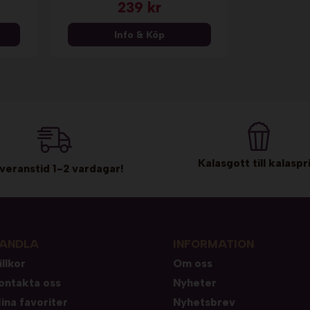
239 kr
Info & Köp
Kalasgott till kalaspri
veranstid 1-2 vardagar!
ANDLA
INFORMATION
illkor
Om oss
ontakta oss
Nyheter
ina favoriter
Nyhetsbrev