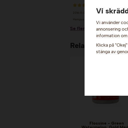
Vi skrädd
2016-11-07
Hampus
Vi använder coo
Se fler recensioner...
annonsering och 
information om
Relaterade produ
Klicka på "Okej" 
stänga av genom
Flossine - Green
Watermelon. Gold Med