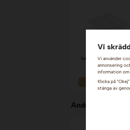
Vi skrädd
Vi använder coo
Lock med urtag för ske
Plast. Nic
annonsering och 
59 kr
information om
Klicka på "Okej" 
Info
stänga av genom
Andra köpte äve