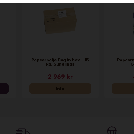
Popcornolja Bag in box - 15
Popcorn
kg. Sundlings
G
2 969 kr
Info