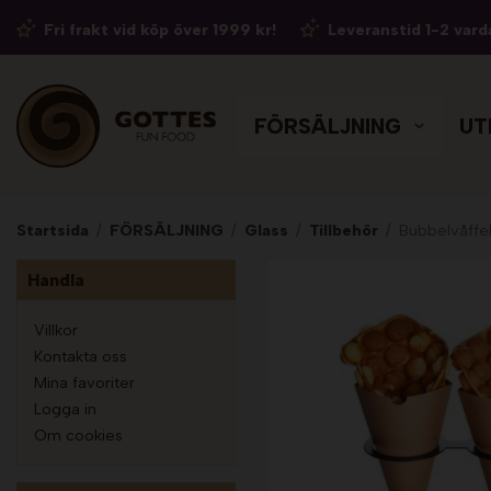
Fri frakt vid köp över 1999 kr!
Leveranstid 1-2 vard
FÖRSÄLJNING
UT
Startsida
/
FÖRSÄLJNING
/
Glass
/
Tillbehör
/
Bubbelvåffels
Handla
Villkor
Kontakta oss
Mina favoriter
Logga in
Om cookies