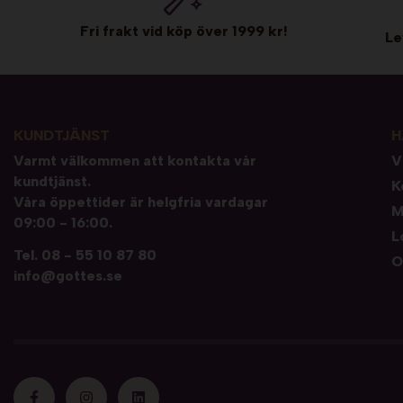
Fri frakt vid köp över 1999 kr!
Le
KUNDTJÄNST
H
Varmt välkommen att kontakta vår
V
kundtjänst.
K
Våra öppettider är helgfria vardagar
M
09:00 - 16:00.
L
Tel.
08 - 55 10 87 80
O
info@gottes.se