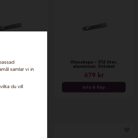
npassad
pa - 1/24 liter,
Glasskopa - 1/12 liter,
nium. Stöckel.
aluminium. Stöckel
amål samlar vi in
679 kr
679 kr
ilka du vill
nfo & Köp
Info & Köp