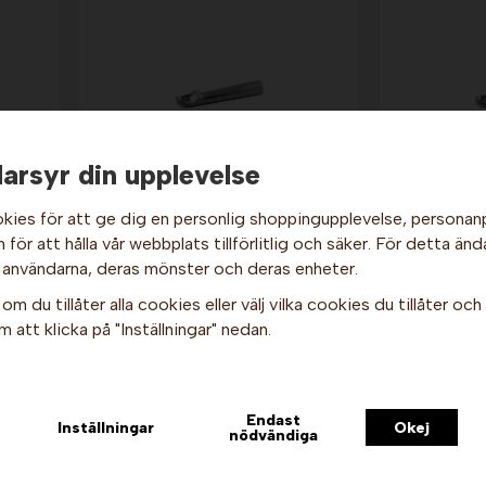
arsyr din upplevelse
kies för att ge dig en personlig shoppingupplevelse, persona
d -
Glasskopa - 1/16 liter,
Glassko
aluminium. Stöckel
alumi
för att hålla vår webbplats tillförlitlig och säker. För detta änd
Hej och välkommen till Gottes!
679 kr
 användarna, deras mönster och deras enheter.
Hos oss får alla handla men välj privatperson (inkl. moms) eller
om du tillåter alla cookies eller välj vilka cookies du tillåter och v
Info & Köp
I
företag (exkl. moms) för hur våra priser ska visas.
 att klicka på "Inställningar" nedan.
Privat
Företag
n
Endast
Inställningar
Okej
nödvändiga