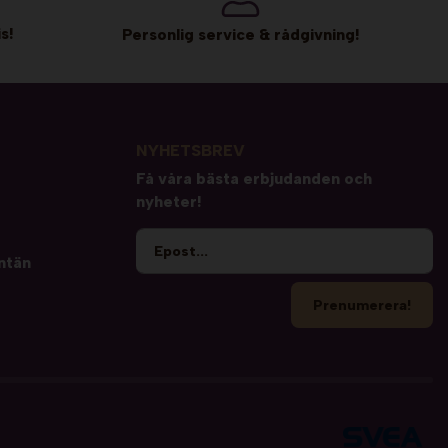
s!
Personlig service & rådgivning!
NYHETSBREV
Få våra bästa erbjudanden och
nyheter!
ntän
Prenumerera!