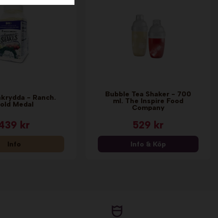
Bubble Tea Shaker - 700
krydda - Ranch.
ml. The Inspire Food
old Medal
Company
439 kr
529 kr
Info
Info & Köp