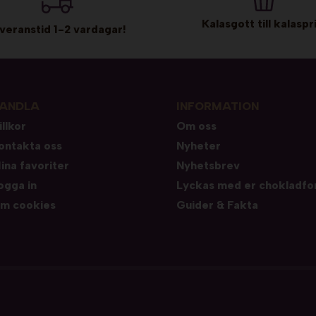
Kalasgott till kalaspri
veranstid 1-2 vardagar!
ANDLA
INFORMATION
illkor
Om oss
ontakta oss
Nyheter
ina favoriter
Nyhetsbrev
ogga in
Lyckas med er chokladfo
m cookies
Guider & Fakta