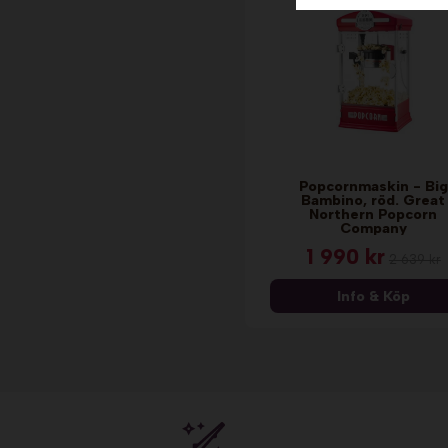
Popcornmaskin - Big
Bambino, röd. Great
Northern Popcorn
Company
1 990 kr
2 639 kr
Info & Köp