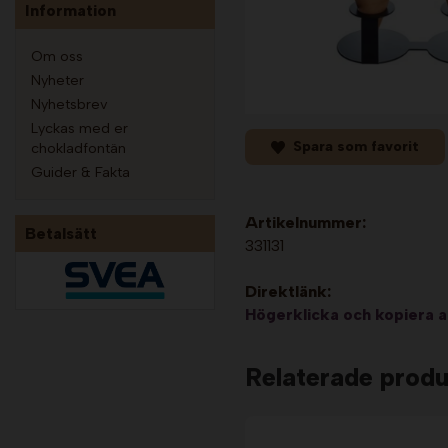
Information
Om oss
Nyheter
Nyhetsbrev
Lyckas med er
Spara som favorit
chokladfontän
Guider & Fakta
Artikelnummer:
Betalsätt
331131
Direktlänk:
Högerklicka och kopiera 
Relaterade produ