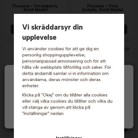
Flossine - Strawberry.
Flossine - Piña
Gold Medal
Colada. Gold Medal
239 kr
239 kr
Vi skräddarsyr din
Info & Köp
Info & Köp
upplevelse
Vi använder cookies för att ge dig en
personlig shoppingupplevelse,
personanpassad annonsering och för att
hålla vår webbplats tillförlitlig och säker. För
detta ändamål samlar vi in information om
Hej och välkommen till Gottes!
användarna, deras mönster och deras
enheter.
Hos oss får alla handla men välj privatperson (inkl.
Klicka på "Okej" om du tillåter alla cookies
moms) eller företag (exkl. moms) för hur våra priser
Flossine - Blue
eller välj vilka cookies du tillåter och vilka du
ska visas.
Flossine - Sizzlin
Raspberry. Gold
Lemon. Gold Medal
vill stänga av genom att klicka på
Medal
"Inställningar" nedan.
Privat
Företag
239 kr
239 kr
Info
Info & Köp