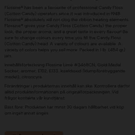
Flossine® has been a favourite of professional Candy Floss
(Cotton Candy) operators since it was introduced in 1948.
Flossine® absolutely will not clog the ribbon heating elements.
Flossine® gives your Candy Floss (Cotton Candy) the proper
look, the proper aroma, and a great taste in every flavour! Be
sure to change colours every time you fill the Candy Floss
(Cotton Candy) head. A variety of colours are available. A
variety of colors helps you sell more. Packed in 1 lb. (454 gr)
jars.
Innehållsförteckning Flossine Lime #3468CN, Gold Medal:
Socker, aromer, E102, E133, kiseldioxid (klumpförebyggande
medel), citroncyra.
Förändringar i produkternas innehåll kan ske. Kontrollera därför
alltid produktinformationen på originalförpackningen. Vid
frågor kontakta vår kundtjänst.
Bäst före: Produkten har minst 30 dagars hållbarhet vid köp
om inget annat anges.