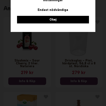
Inställningar
Andra köpte även
Endast nödvändiga
Okej
Slushmix - Sour
Dricksglas - Pint,
Cherry, 2 liter.
hårdplast, 56,8 cl x 8
Naturera
st. Nordiska
219 kr
279 kr
Info & Köp
Info & Köp