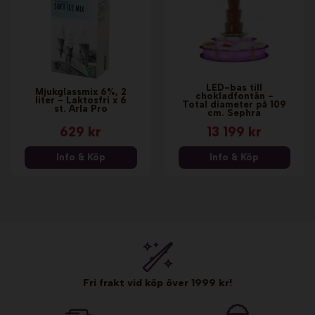
LED-bas till
Mjukglassmix 6%, 2
chokladfontän -
liter - Laktosfri x 6
Total diameter på 109
st. Arla Pro
cm. Sephra
629 kr
13 199 kr
Info & Köp
Info & Köp
Fri frakt vid köp över 1999 kr!