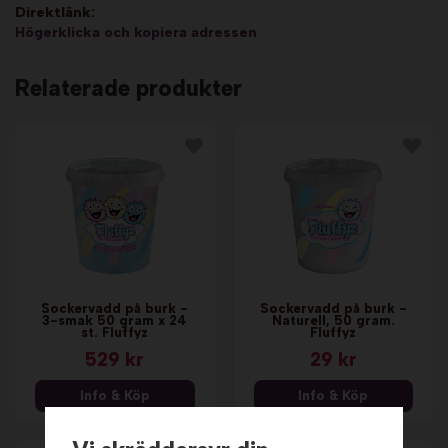
Direktlänk:
Högerklicka och kopiera adressen
Relaterade produkter
Sockervadd på burk -
Sockervadd på burk -
3-smak 50 gram x 24
Naturell, 50 gram.
st. Fluffyz
Fluffyz
529 kr
29 kr
Info & Köp
Info & Köp