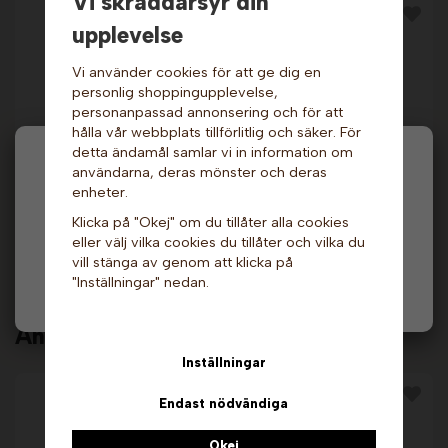
Vi skräddarsyr din
upplevelse
Vi använder cookies för att ge dig en
personlig shoppingupplevelse,
personanpassad annonsering och för att
hålla vår webbplats tillförlitlig och säker. För
detta ändamål samlar vi in information om
Hej och välkommen till Gottes!
användarna, deras mönster och deras
Sockervadd på burk -
Sockervadd på burk -
Jordgubb, 50 gram.
Banan, 50 gram.
enheter.
Fluffyz
Fluffyz
Hos oss får alla handla men välj privatperson (inkl.
Klicka på "Okej" om du tillåter alla cookies
moms) eller företag (exkl. moms) för hur våra priser
29 kr
29 kr
eller välj vilka cookies du tillåter och vilka du
ska visas.
vill stänga av genom att klicka på
Info & Köp
Info & Köp
"Inställningar" nedan.
Privat
Företag
Andra köpte även
Inställningar
Endast nödvändiga
Okej