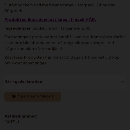
Fluffyz sockervadd med banansmak i storpack. 24 burkar.
50g/burk.
Produkten finns även att köpa i 1-pack HÄR.
Ingredienser
: Socker, arom, färgämne: E100.
Förändringar i produkternas innehåll kan ske. Kontrollera därför
alltid produktinformationen på originalförpackningen. Vid
frågor kontakta vår kundtjänst.
Bäst före: Produkten har minst 30 dagars hållbarhet vid köp
om inget annat anges.
Näringsdeklaration
Spara som favorit
Artikelnummer:
100171-1