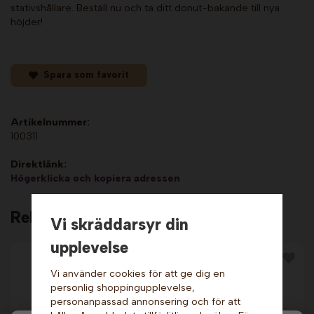
stativshållare. Beställ nu och ta ditt donut-bakande till nya
höjder!
Spara som favorit
Artikelnummer:
100311
Direktlänk:
Högerklicka och kopiera adressen
Relaterade produkter
Vi skräddarsyr din
upplevelse
Vi använder cookies för att ge dig en
personlig shoppingupplevelse,
personanpassad annonsering och för att