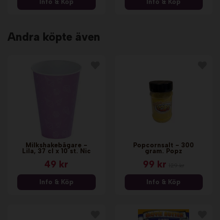
Info & Köp
Info & Köp
Andra köpte även
Milkshakebägare -
Popcornsalt - 300
Lila, 37 cl x 10 st. Nic
gram. Popz
49 kr
99 kr
129 kr
Info & Köp
Info & Köp