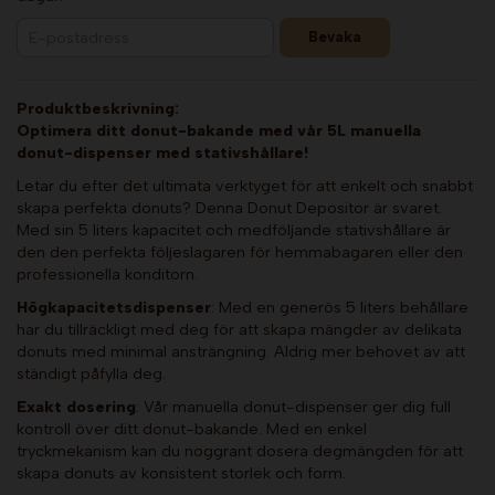
Bevaka
Produktbeskrivning:
Optimera ditt donut-bakande med vår 5L manuella
donut-dispenser med stativshållare!
Letar du efter det ultimata verktyget för att enkelt och snabbt
skapa perfekta donuts? Denna Donut Depositor är svaret.
Med sin 5 liters kapacitet och medföljande stativshållare är
den den perfekta följeslagaren för hemmabagaren eller den
professionella konditorn.
Högkapacitetsdispenser
: Med en generös 5 liters behållare
har du tillräckligt med deg för att skapa mängder av delikata
donuts med minimal ansträngning. Aldrig mer behovet av att
ständigt påfylla deg.
Exakt dosering
: Vår manuella donut-dispenser ger dig full
kontroll över ditt donut-bakande. Med en enkel
tryckmekanism kan du noggrant dosera degmängden för att
skapa donuts av konsistent storlek och form.