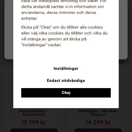
hålla vår webbplats tillförlitlig och säker. För
detta ändamål samlar vi in information om
Hej och välkommen till Gottes!
användarna, deras mönster och deras
enheter.
Hos oss får alla handla men välj privatperson (inkl.
Munkmaskin. Sephra
Doppvärmare - Nic.
Klicka på "Okej" om du tillåter alla cookies
moms) eller företag (exkl. moms) för hur våra priser
69 299 kr
7 149 kr
eller välj vilka cookies du tillåter och vilka du
ska visas.
vill stänga av genom att klicka på
Info & Köp
Info & Köp
"Inställningar" nedan.
Privat
Företag
Inställningar
Endast nödvändiga
Okej
Donutmaskin -
Våffeljärn - Munkar.
Automatisk
Sephra
19 799 kr
14 299 kr