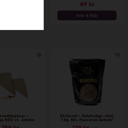
459 kr
49 kr
nfo & Köp
Info & Köp
rvaddspåsar -
Strössel - Kolafudge, mini,
ga 500 st. Jafaris
1 kg. Nic. Passerat datum!
 759 kr
179 kr