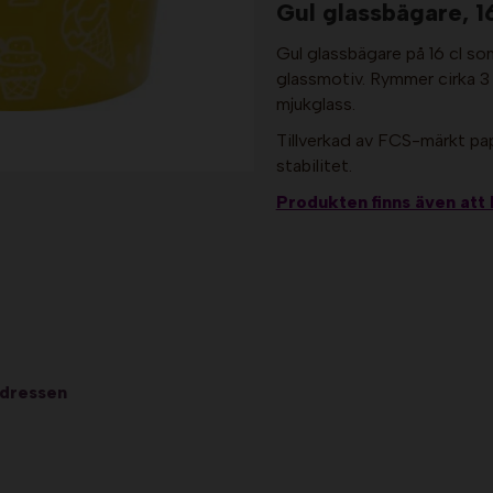
Gul glassbägare, 16
Gul glassbägare på 16 cl so
glassmotiv. Rymmer cirka 3 st
mjukglass.
Tillverkad av FCS-märkt pa
stabilitet.
Produkten finns även att
adressen