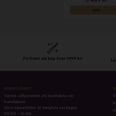
Info
Fri frakt vid köp över 1999 kr!
Le
KUNDTJÄNST
H
Varmt välkommen att kontakta vår
V
kundtjänst.
K
Våra öppettider är helgfria vardagar
M
09:00 - 16:00.