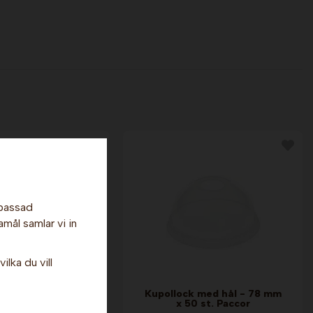
npassad
amål samlar vi in
ilka du vill
are - Grå, 8 cl x
Kupollock med hål - 78 mm
50 st. Nic
x 50 st. Paccor