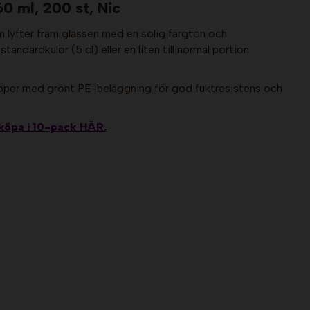
0 ml, 200 st, Nic
m lyfter fram glassen med en solig färgton och
andardkulor (5 cl) eller en liten till normal portion
pper med grönt PE-beläggning för god fuktresistens och
 köpa i 10-pack HÄR.