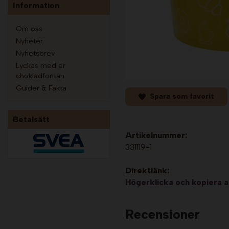
Information
Om oss
Nyheter
Nyhetsbrev
Lyckas med er
chokladfontän
Guider & Fakta
Spara som favorit
Betalsätt
Artikelnummer:
331119-1
Direktlänk:
Högerklicka och kopiera 
Recensioner