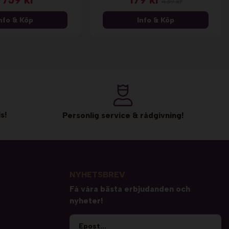
439 kr
nfo & Köp
Info & Köp
s!
Personlig service & rådgivning!
NYHETSBREV
Få våra bästa erbjudanden och
nyheter!