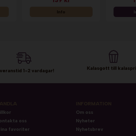
Info
I
Kalasgott till kalaspri
veranstid 1-2 vardagar!
ANDLA
INFORMATION
illkor
Om oss
ontakta oss
Nyheter
ina favoriter
Nyhetsbrev