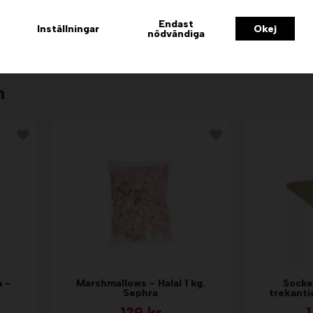
19 kr
Endast
Inställningar
Okej
nödvändiga
Info & Köp
I
n
a -
Marshmallows - Halal 1 kg.
Socke
Sephra
trekanti
139 kr
1