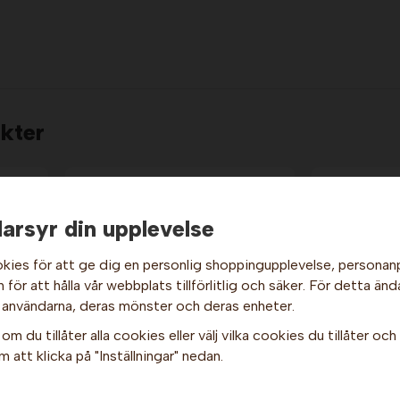
kter
arsyr din upplevelse
kies för att ge dig en personlig shoppingupplevelse, persona
för att hålla vår webbplats tillförlitlig och säker. För detta änd
Hej och välkommen till Gottes!
 användarna, deras mönster och deras enheter.
Hos oss får alla handla men välj privatperson (inkl. moms) eller
om du tillåter alla cookies eller välj vilka cookies du tillåter och v
företag (exkl. moms) för hur våra priser ska visas.
 att klicka på "Inställningar" nedan.
Papperstråg - Mellan x 10
Glassbäg
Privat
Företag
 Nic
st.
2