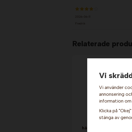
2026-06-11
Fredrik
Relaterade produ
Vi skrädd
Vi använder coo
annonsering och 
information om
Klicka på "Okej" 
stänga av genom
Dricksglas - Crystal,
hårdplast, 25 cl x 10 st.