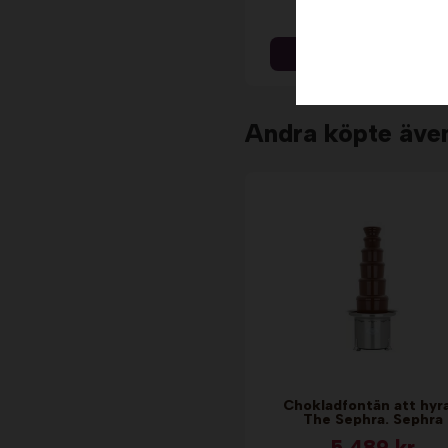
419 kr
Info & Köp
Andra köpte äve
Chokladfontän att hyr
The Sephra. Sephra
5 489 kr