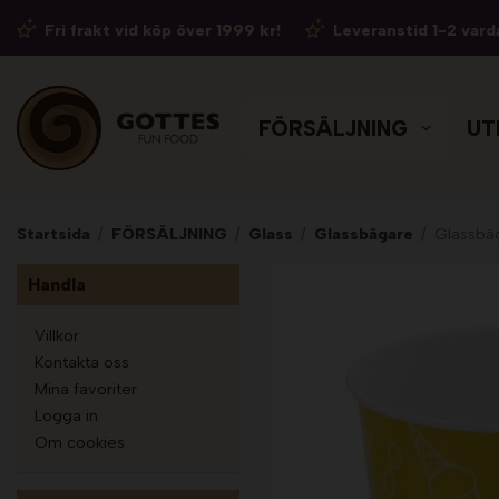
Fri frakt vid köp över 1999 kr!
Leveranstid 1-2 vard
FÖRSÄLJNING
UT
Startsida
/
FÖRSÄLJNING
/
Glass
/
Glassbägare
/
Glassbäg
Handla
Villkor
Kontakta oss
Mina favoriter
Logga in
Om cookies