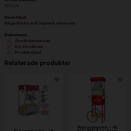
100334
Direktlänk:
Högerklicka och kopiera adressen
Dokument:
Användarmanual
EU-försäkran
Produktblad
Relaterade produkter
Popcornmaskin - All
Popcornmaskin - 16
Star RED 8 oz. Great