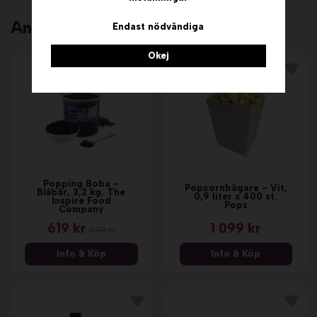
Andra köpte även
Endast nödvändiga
Okej
Popping Boba -
Popcornbägare - Vit,
Blåbär, 3,2 kg. The
0,9 liter x 400 st.
Inspire Food
Popz
Company
619 kr
1 099 kr
849 kr
Info & Köp
Info & Köp