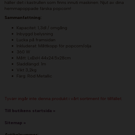
häller det i kastrullen som finns innuti maskinen. Njut av dina
hemmapoppade färska popcorn!
Sammanfattning:
Kapacitet: 1,3dl / omgång
Inbyggd belysning
Lucka på framsidan
Inkluderat: Måttkopp för popcorn/olja
360 W
Mått: LxBxH 44x24.5x28cm
Sladdlängd: 1m
Vikt 3,2kg
Färg: Röd Metallic
Tyvärr ingår inte denna produkt i vårt sortiment för tillfället.
Till butikens startsida »
Sitemap »
Artikelnummer: