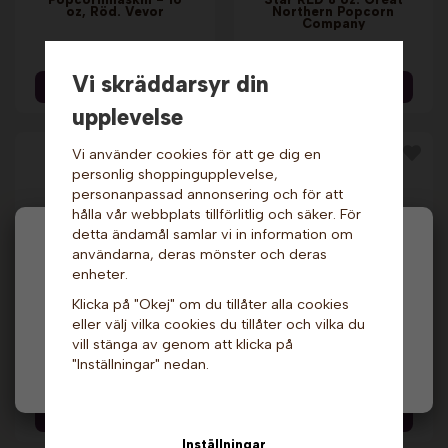
oz, Röd. Vevor
Northern Popcorn
Company
12 649 kr
8 629 kr
Vi skräddarsyr din
Info & Köp
Info & Köp
upplevelse
Vi använder cookies för att ge dig en
personlig shoppingupplevelse,
personanpassad annonsering och för att
hålla vår webbplats tillförlitlig och säker. För
detta ändamål samlar vi in information om
Hej och välkommen till Gottes!
användarna, deras mönster och deras
enheter.
Hos oss får alla handla men välj privatperson (inkl.
Klicka på "Okej" om du tillåter alla cookies
moms) eller företag (exkl. moms) för hur våra priser
Popcornmaskin med
eller välj vilka cookies du tillåter och vilka du
ska visas.
vagn - 8 oz,
Popcornmaskin med
Röd/Svart. Royal
vagn - 8 oz, Svart.
vill stänga av genom att klicka på
Catering
"Inställningar" nedan.
Privat
Företag
8 139 kr
8 579 kr
Info & Köp
Info & Köp
Inställningar