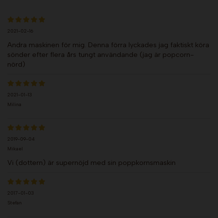
2021-02-16
Andra maskinen för mig. Denna förra lyckades jag faktiskt köra
sönder efter flera års tungt användande (jag är popcorn-
nörd)
2021-01-13
Milina
2019-09-04
Mikael
Vi (dottern) är supernöjd med sin poppkornsmaskin
2017-01-03
Stefan