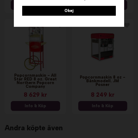
Info & Köp
Info & Köp
Okej
Popcornmaskin - All
Popcornmaskin 8 oz -
Star RED 8 oz. Great
Bänkmodell. JM
Northern Popcorn
Posner
Company
8 629 kr
8 249 kr
Info & Köp
Info & Köp
Andra köpte även