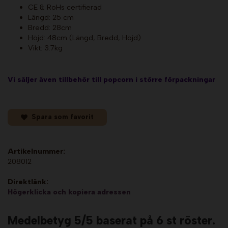
CE & RoHs certifierad
Längd: 25 cm
Bredd: 28cm
Höjd: 48cm (Längd, Bredd, Höjd)
Vikt: 3.7kg
Vi säljer även tillbehör till popcorn i större förpackningar
Spara som favorit
Artikelnummer:
208012
Direktlänk:
Högerklicka och kopiera adressen
Medelbetyg
5
/5 baserat på
6
st röster.