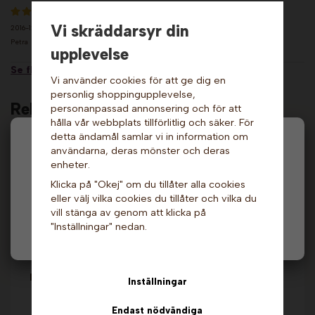
Vi skräddarsyr din
2016-12-27
Petra
upplevelse
Se fler recensioner...
Vi använder cookies för att ge dig en
personlig shoppingupplevelse,
Relaterade produkter
personanpassad annonsering och för att
hålla vår webbplats tillförlitlig och säker. För
detta ändamål samlar vi in information om
Hej och välkommen till Gottes!
användarna, deras mönster och deras
enheter.
Hos oss får alla handla men välj privatperson (inkl.
Klicka på "Okej" om du tillåter alla cookies
moms) eller företag (exkl. moms) för hur våra priser
eller välj vilka cookies du tillåter och vilka du
ska visas.
vill stänga av genom att klicka på
"Inställningar" nedan.
Privat
Företag
Popcornmaskin – 4
Popcornmaskin -
oz med vagn, Röd.
Liten, Röd. Champion
Gold Medal
Inställningar
289 kr
19 789 kr
429 kr
Endast nödvändiga