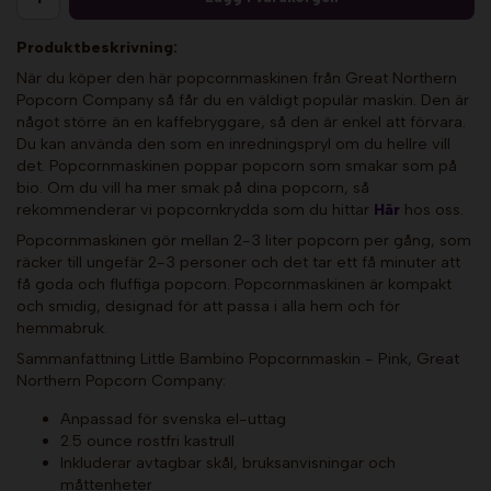
Produktbeskrivning:
När du köper den här popcornmaskinen från Great Northern
Popcorn Company så får du en väldigt populär maskin. Den är
något större än en kaffebryggare, så den är enkel att förvara.
Du kan använda den som en inredningspryl om du hellre vill
det. Popcornmaskinen poppar popcorn som smakar som på
bio. Om du vill ha mer smak på dina popcorn, så
rekommenderar vi popcornkrydda som du hittar
Här
hos oss.
Popcornmaskinen gör mellan 2-3 liter popcorn per gång, som
räcker till ungefär 2-3 personer och det tar ett få minuter att
få goda och fluffiga popcorn. Popcornmaskinen är kompakt
och smidig, designad för att passa i alla hem och för
hemmabruk.
Sammanfattning Little Bambino Popcornmaskin - Pink, Great
Northern Popcorn Company:
Anpassad för svenska el-uttag
2.5 ounce rostfri kastrull
Inkluderar avtagbar skål, bruksanvisningar och
måttenheter