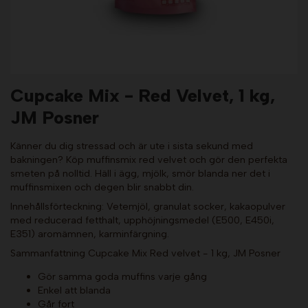
Cupcake Mix - Red Velvet, 1 kg,
JM Posner
Känner du dig stressad och är ute i sista sekund med
bakningen? Köp muffinsmix red velvet och gör den perfekta
smeten på nolltid. Häll i ägg, mjölk, smör blanda ner det i
muffinsmixen och degen blir snabbt din.
Innehållsförteckning: Vetemjöl, granulat socker, kakaopulver
med reducerad fetthalt, upphöjningsmedel (E500, E450i,
E351) aromämnen, karminfärgning.
Sammanfattning Cupcake Mix Red velvet - 1 kg, JM Posner
Gör samma goda muffins varje gång
Enkel att blanda
Går fort