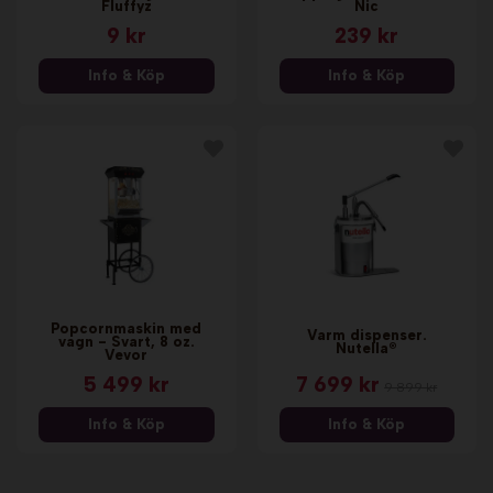
Fluffyz
Nic
9 kr
239 kr
Info & Köp
Info & Köp
Popcornmaskin med
Varm dispenser.
vagn - Svart, 8 oz.
Nutella®
Vevor
5 499 kr
7 699 kr
9 899 kr
Info & Köp
Info & Köp