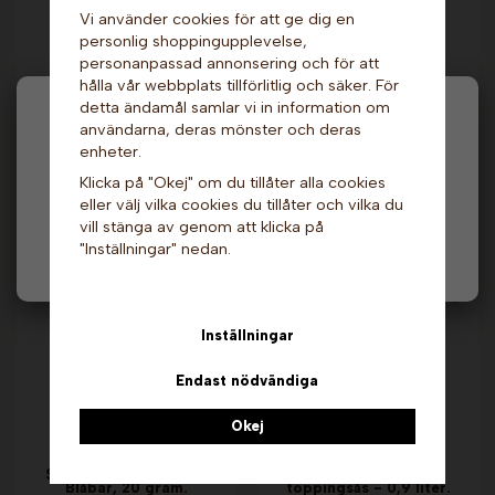
Vi använder cookies för att ge dig en
personlig shoppingupplevelse,
personanpassad annonsering och för att
Lakritsflakes - 1 kg.
Sugrör med sked -
Lindahls
3500 st. Papper.
hålla vår webbplats tillförlitlig och säker. För
detta ändamål samlar vi in information om
209 kr
2 139 kr
Hej och välkommen till Gottes!
användarna, deras mönster och deras
enheter.
Info & Köp
Info & Köp
Hos oss får alla handla men välj privatperson (inkl.
Klicka på "Okej" om du tillåter alla cookies
moms) eller företag (exkl. moms) för hur våra priser
eller välj vilka cookies du tillåter och vilka du
ska visas.
Andra köpte även
vill stänga av genom att klicka på
"Inställningar" nedan.
Privat
Företag
Inställningar
Endast nödvändiga
Okej
Sockervadd på burk -
Äpple & kanel
Blåbär, 20 gram.
toppingsås - 0,9 liter.