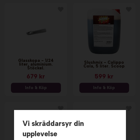
Glasskopa - 1/24
Slushmix - Calippo
liter, aluminium.
Cola, 5 liter. Scoop
Stöckel.
679 kr
599 kr
Info & Köp
Info & Köp
Vi skräddarsyr din
upplevelse