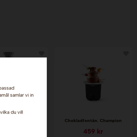
npassad
amål samlar vi in
ilka du vill
kladfontän -
Chokladfontän. Champion
zuma. Sephra
9 599 kr
459 kr