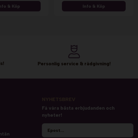
nfo & Köp
Info & Köp
s!
Personlig service & rådgivning!
NYHETSBREV
Få våra bästa erbjudanden och
nyheter!
ntän