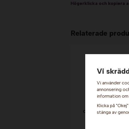
Högerklicka och kopiera 
Relaterade produ
Vi skrädd
Vi använder coo
annonsering och 
information om
Klicka på "Okej" 
Chokladfontän - Azte
stänga av genom
Sephra
27 499 kr