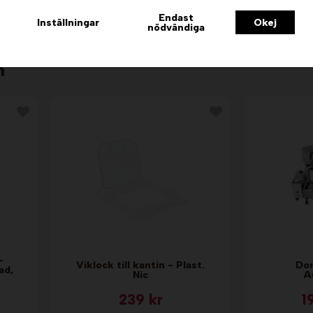
Info & Köp
I
Endast
Inställningar
Okej
nödvändiga
n
-
Viklock till kantin - Plast.
Don
ad,
Nic
A
239 kr
1