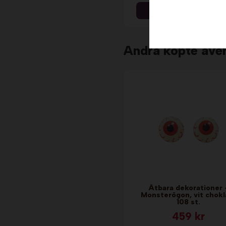
Info & Köp
Andra köpte äve
Ätbara dekorationer 
Monsterögon, vit chokl
108 st.
459 kr