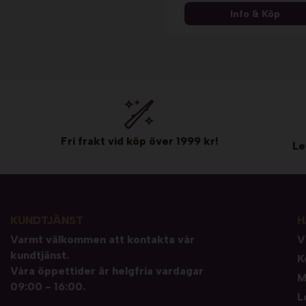
Info & Köp
Fri frakt vid köp över 1999 kr!
Le
KUNDTJÄNST
H
Varmt välkommen att kontakta vår
V
kundtjänst.
K
Våra öppettider är helgfria vardagar
M
09:00 - 16:00.
L