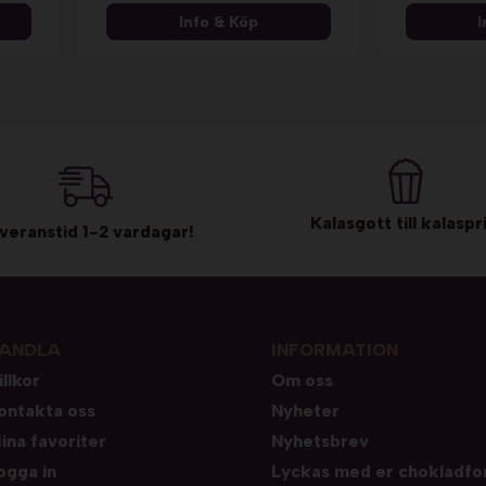
Info & Köp
I
Kalasgott till kalaspri
veranstid 1-2 vardagar!
ANDLA
INFORMATION
illkor
Om oss
ontakta oss
Nyheter
ina favoriter
Nyhetsbrev
ogga in
Lyckas med er chokladfo