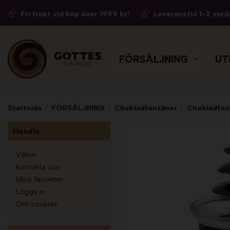
Fri frakt vid köp över 1999 kr!
Leveranstid 1-2 vard
FÖRSÄLJNING
UT
Startsida
/
FÖRSÄLJNING
/
Chokladfontäner
/
Chokladfon
Handla
Villkor
Kontakta oss
Mina favoriter
Logga in
Om cookies