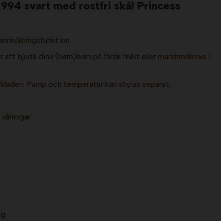
94 svart med rostfri skål Princess
varmhållningsfunktion
ör att bjuda dina (barn)barn på färsk frukt eller marshmallows i
laden. Pump och temperatur kan styras separat.
e våningar
ng