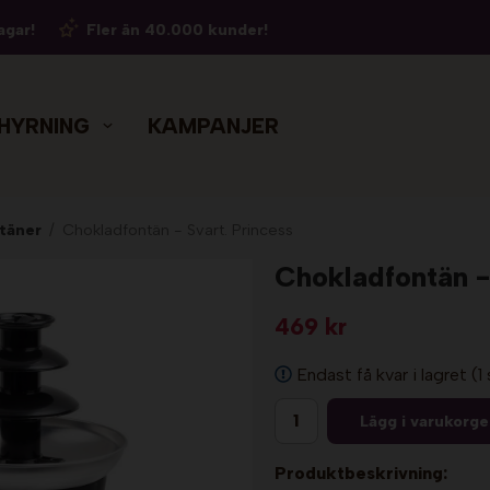
agar!
Fler än 40.000 kunder!
HYRNING
KAMPANJER
täner
/
Chokladfontän - Svart. Princess
Chokladfontän -
469 kr
Endast få kvar i lagret (1 
Lägg i varukorg
Produktbeskrivning: