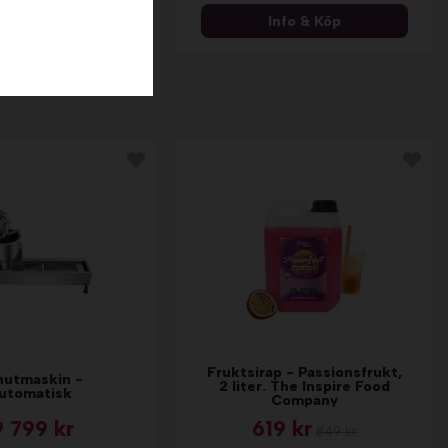
nfo & Köp
Info & Köp
Fruktsirap - Passionsfrukt,
utmaskin -
2 liter. The Inspire Food
utomatisk
Company
9 799 kr
619 kr
849 kr