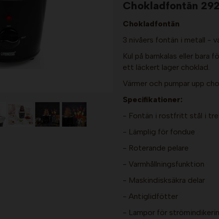
Chokladfontän 2929
Chokladfontän
3 nivåers fontän i metall - 
Kul på barnkalas eller bara f
ett läckert lager choklad.
Värmer och pumpar upp chok
Specifikationer:
- Fontän i rostfritt stål i tr
- Lämplig för fondue
- Roterande pelare
- Varmhållningsfunktion
- Maskindisksäkra delar
- Antiglidfötter
- Lampor för strömindikeri