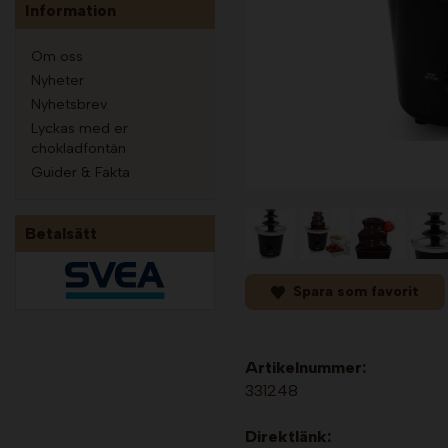
Information
Om oss
Nyheter
Nyhetsbrev
Lyckas med er
chokladfontän
Guider & Fakta
Betalsätt
Spara som favorit
Artikelnummer:
331248
Direktlänk: