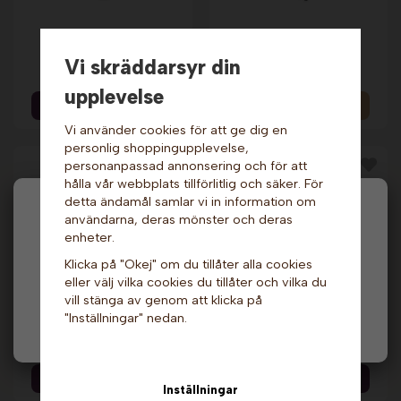
Dressingflaska - 70
Korvvärmare - 37
cl.
liter.
Vi skräddarsyr din
49 kr
3 849 kr
upplevelse
Info & Köp
Info
Vi använder cookies för att ge dig en
personlig shoppingupplevelse,
personanpassad annonsering och för att
hålla vår webbplats tillförlitlig och säker. För
detta ändamål samlar vi in information om
Hej och välkommen till Gottes!
användarna, deras mönster och deras
enheter.
Hos oss får alla handla men välj privatperson (inkl.
Klicka på "Okej" om du tillåter alla cookies
moms) eller företag (exkl. moms) för hur våra priser
eller välj vilka cookies du tillåter och vilka du
ska visas.
vill stänga av genom att klicka på
Papperstråg - Mellan
Papperstråg - Mellan
"Inställningar" nedan.
Privat
Företag
x 10 st.
x 1000 st.
19 kr
1 539 kr
Info & Köp
Info & Köp
Inställningar