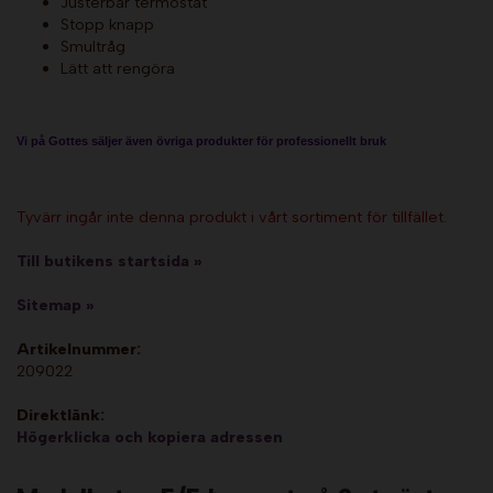
Justerbar termostat
Stopp knapp
Smultråg
Lätt att rengöra
Vi på Gottes säljer även övriga produkter för professionellt bruk
Tyvärr ingår inte denna produkt i vårt sortiment för tillfället.
Till butikens startsida »
Sitemap »
Artikelnummer:
209022
Direktlänk:
Högerklicka och kopiera adressen