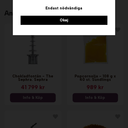
Endast nödvändiga
Andra köpte även
Okej
Chokladfontän - The
Popcornolja - 108 g x
Sephra. Sephra
40 st. Sundlings
41 799 kr
989 kr
Info & Köp
Info & Köp