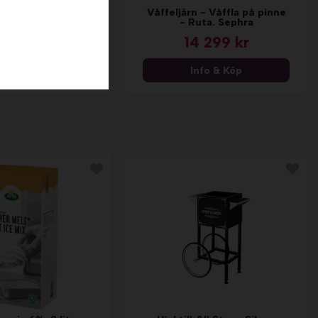
Våffeljärn - Våffla på pinne
åffeljärn. Emerio
- Ruta. Sephra
9 kr
14 299 kr
599 kr
nfo & Köp
Info & Köp