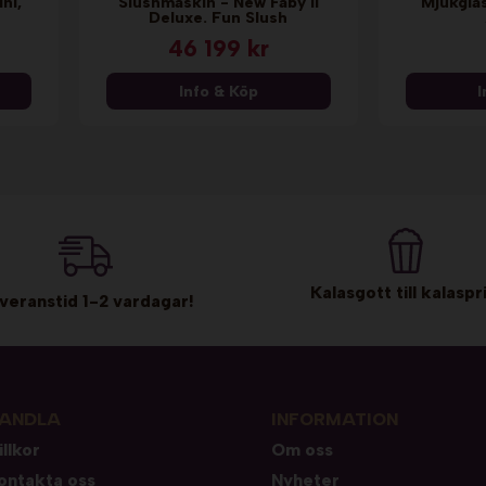
ni,
Slushmaskin - New Faby II
Mjukglas
Deluxe. Fun Slush
46 199 kr
Info & Köp
I
Kalasgott till kalaspri
veranstid 1-2 vardagar!
ANDLA
INFORMATION
illkor
Om oss
ontakta oss
Nyheter