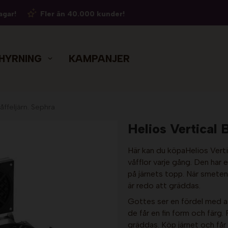
agar!
Fler än 40.000 kunder!
HYRNING
KAMPANJER
våffeljärn. Sephra
Helios Vertical
Här kan du köpaHelios Vert
våfflor varje gång. Den har
på järnets topp. När smeten
är redo att gräddas.
Gottes ser en fördel med att
de får en fin form och färg.
gräddas. Köp järnet och får 