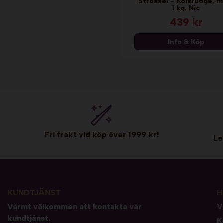
Strössel - Kolafudge, mi
1 kg. Nic
439 kr
Info & Köp
Fri frakt vid köp över 1999 kr!
Le
KUNDTJÄNST
H
Varmt välkommen att kontakta vår
V
kundtjänst.
K