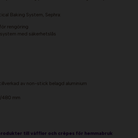
ical Baking System, Sephra:
för rengöring
ansystem med säkerhetslås
illverkad av non-stick belagd aluminium
0/480 mm
produkter till våfflor och crêpes för hemmabruk