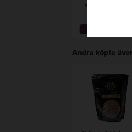
Våffeljärn - Stort hjärt
(Neumärker) Sephra
14 299 kr
Info & Köp
Andra köpte äve