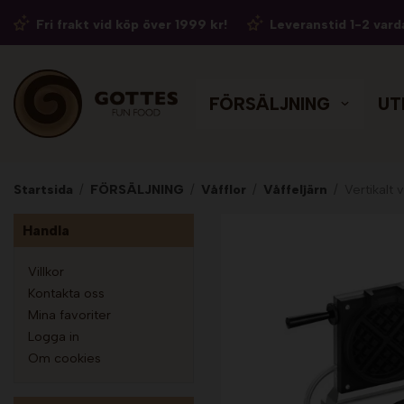
Fri frakt vid köp över 1999 kr!
Leveranstid 1-2 vard
FÖRSÄLJNING
UT
Startsida
/
FÖRSÄLJNING
/
Våfflor
/
Våffeljärn
/
Vertikalt 
Handla
Villkor
Kontakta oss
Mina favoriter
Logga in
Om cookies