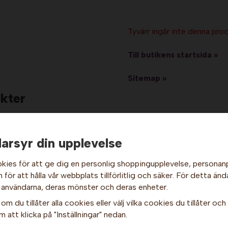
Tyvärr ingår inte denna produ
Till butikens startsida »
Sitemap »
kter
arsyr din upplevelse
kies för att ge dig en personlig shoppingupplevelse, persona
Hej och välkommen till Gottes!
för att hålla vår webbplats tillförlitlig och säker. För detta änd
 användarna, deras mönster och deras enheter.
Hos oss får alla handla men välj privatperson (inkl. moms) eller
om du tillåter alla cookies eller välj vilka cookies du tillåter och v
företag (exkl. moms) för hur våra priser ska visas.
 att klicka på "Inställningar" nedan.
Privat
Företag