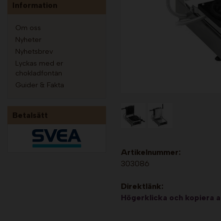
Information
Om oss
Nyheter
Nyhetsbrev
Lyckas med er
chokladfontän
Guider & Fakta
Betalsätt
Artikelnummer:
303086
Direktlänk:
Högerklicka och kopiera 