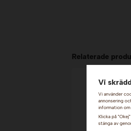
Relaterade produ
Vi skrädd
Vi använder coo
annonsering och 
information om
Klicka på "Okej" 
stänga av genom