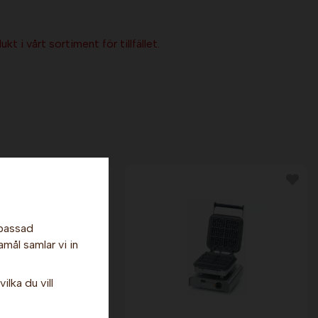
kt i vårt sortiment för tillfället.
npassad
amål samlar vi in
ilka du vill