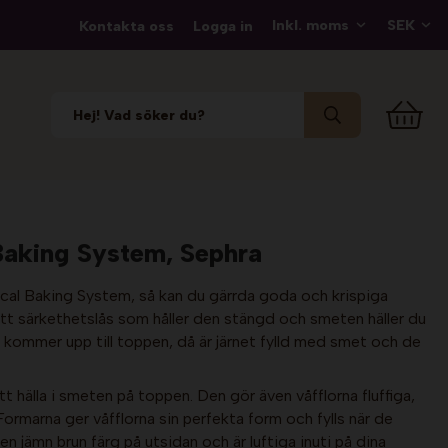
Kontakta oss
Logga in
 Baking System, Sephra
ical Baking System, så kan du gärrda goda och krispiga
 ett särkethetslås som håller den stängd och smeten häller du
 kommer upp till toppen, då är järnet fylld med smet och de
 hälla i smeten på toppen. Den gör även våfflorna fluffiga,
 Formarna ger våfflorna sin perfekta form och fylls när de
en jämn brun färg på utsidan och är luftiga inuti på dina