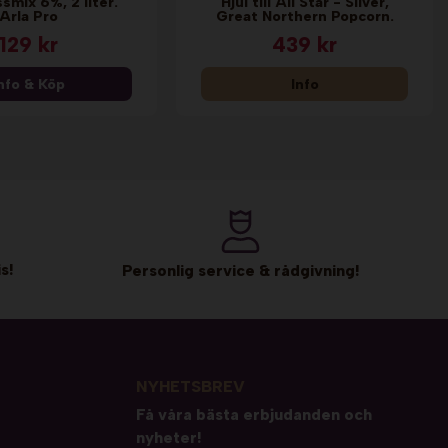
smix 6%, 2 liter.
Hjul till All Star - Silver,
Arla Pro
Great Northern Popcorn.
129 kr
439 kr
nfo & Köp
Info
s!
Personlig service & rådgivning!
NYHETSBREV
Få våra bästa erbjudanden och
nyheter!