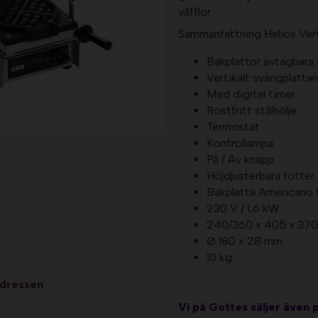
våfflor.
Sammanfattning Helios Vert
Bakplattor avtagbara 
Vertikalt svängplatt
Med digital timer
Rostfritt stålhölje
Termostat
Kontrollampa
På / Av knapp
Höjdjusterbara fötter
Bakplatta Americano t
230 V / 1,6 kW
240/360 x 405 x 37
Ø 180 x 28 mm
10 kg
adressen
Vi på Gottes säljer även 