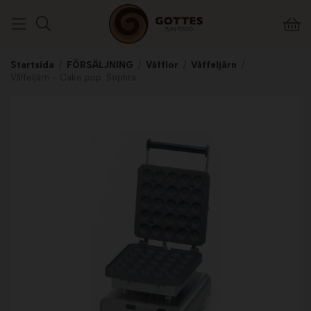
Startsida
/
FÖRSÄLJNING
/
Våfflor
/
Våffeljärn
/
Våffeljärn - Cake pop. Sephra