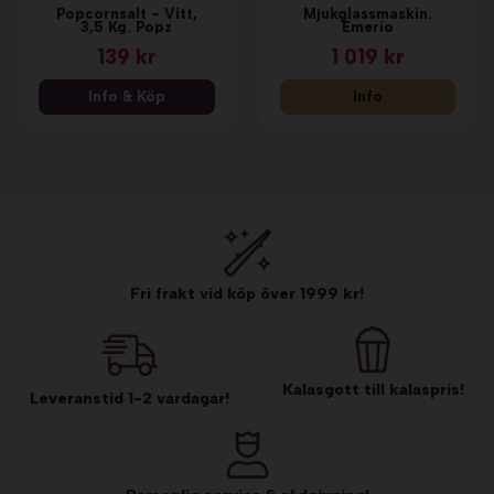
Popcornsalt - Vitt,
Mjukglassmaskin.
3,5 Kg. Popz
Emerio
139 kr
1 019 kr
Info & Köp
Info
Fri frakt vid köp över 1999 kr!
Kalasgott till kalaspris!
Leveranstid 1-2 vardagar!