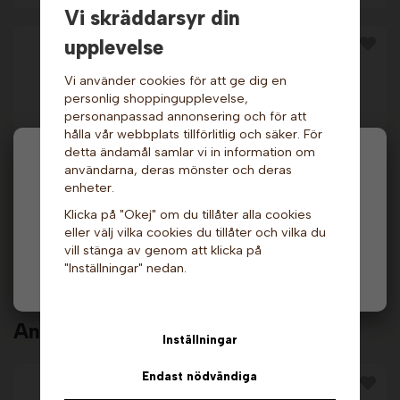
Vi skräddarsyr din
upplevelse
Vi använder cookies för att ge dig en
personlig shoppingupplevelse,
personanpassad annonsering och för att
hålla vår webbplats tillförlitlig och säker. För
detta ändamål samlar vi in information om
Hej och välkommen till Gottes!
användarna, deras mönster och deras
enheter.
Våffeljärn
Våffeljärn - Våffla på
Hos oss får alla handla men välj privatperson (inkl.
Thermocook® -
pinne - Ruta. Sephra
Solig. Neumärker
Klicka på "Okej" om du tillåter alla cookies
moms) eller företag (exkl. moms) för hur våra priser
eller välj vilka cookies du tillåter och vilka du
14 299 kr
18 559 kr
ska visas.
vill stänga av genom att klicka på
"Inställningar" nedan.
Info & Köp
Info & Köp
Privat
Företag
Andra köpte även
Inställningar
Endast nödvändiga