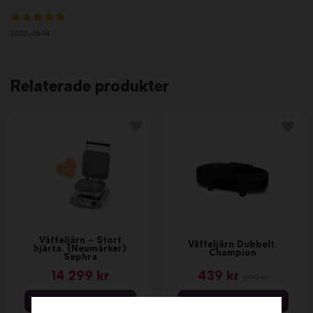
2022-06-14
Relaterade produkter
Våffeljärn - Stort
Våffeljärn Dubbelt.
hjärta. (Neumärker)
Champion
Sephra
14 299 kr
439 kr
599 kr
Info & Köp
Info & Köp