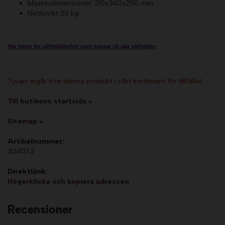
Maskindimensioner 310x340x250 mm
Nettovikt 20 kg
Här hittar du våffeltillbehör som passar till alla våffeljärn
Tyvärr ingår inte denna produkt i vårt sortiment för tillfället.
Till butikens startsida »
Sitemap »
Artikelnummer:
304073
Direktlänk:
Högerklicka och kopiera adressen
Recensioner