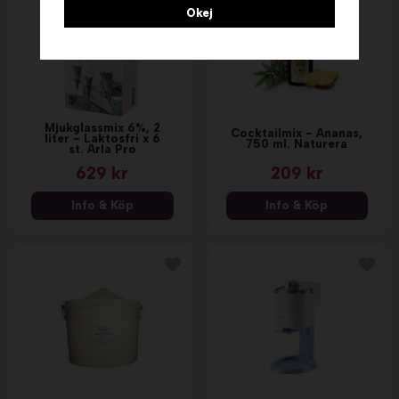
Okej
Mjukglassmix 6%, 2
Cocktailmix - Ananas,
liter - Laktosfri x 6
750 ml. Naturera
st. Arla Pro
629 kr
209 kr
Info & Köp
Info & Köp