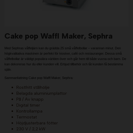
Cake pop Waffl Maker, Sephra
Med Sephras våffeljärn kan du grädda 25 små våffelbollar – varannan minut. Den
högkvalitativa maskinen är perfekt för kiosker, café och restauranger. Dessa små
våffelbollar är väldigt populära världen över och går hem till både vuxna och barn. De
kan dekoreras hur du eller kunden vill. Erbjud tillbehör och låt kunden få bestämma
själv.
Sammanfattning Cake pop Waffl Maker, Sephra:
Rostfritt stålhölje
Belagda aluminiumplattor
På / Av knapp
Digital timer
Kontrollampa
Termostat
Höjdjusterbara fötter
230 V / 2,2 kW