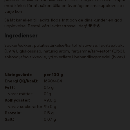
med kärlek för att säkerställa en överlägsen smakupplevelse i
varje korn.
Så låt kärleken till lakrits flöda fritt och ge dina kunder en god
upplevelse. Beställ vårt lakritsströssel idag! 🖤🍭🌟
Ingredienser
Socker/sukker, potatisstärkelse/kartoffelstivelse, lakritsextrakt
(1,9 %), glukossirap, naturlig arom, färgämne/farvestoff (E153),
solrosolja/solsikkeolie, yt(overflate) behandlingsmedel (bivax)
Näringsvärde
per 100 g
Energi (Kj/kcal):
1690/404
Fett:
0.5 g
- varar mättat:
0.1g
Kolhydrater:
99.0 g
- varav sockerarter:
95.0 g
Protein:
0.5 g
Salt:
0.07 g