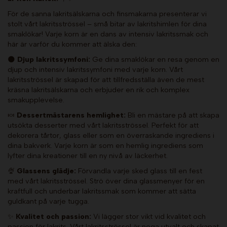
För de sanna lakritsälskarna och finsmakarna presenterar vi
stolt vårt lakritsströssel – små bitar av lakritshimlen för dina
smaklökar! Varje korn är en dans av intensiv lakritssmak och
här är varför du kommer att älska den:
🌑
Djup lakritssymfoni:
Ge dina smaklökar en resa genom en
djup och intensiv lakritssymfoni med varje korn. Vårt
lakritsströssel är skapad för att tillfredsställa även de mest
kräsna lakritsälskarna och erbjuder en rik och komplex
smakupplevelse.
🍬
Dessertmästarens hemlighet:
Bli en mästare på att skapa
utsökta desserter med vårt lakritsströssel. Perfekt för att
dekorera tårtor, glass eller som en överraskande ingrediens i
dina bakverk. Varje korn är som en hemlig ingrediens som
lyfter dina kreationer till en ny nivå av läckerhet.
🍨
Glassens glädje:
Förvandla varje sked glass till en fest
med vårt lakritsströssel. Strö över dina glassmenyer för en
kraftfull och underbar lakritssmak som kommer att sätta
guldkant på varje tugga.
✨
Kvalitet och passion:
Vi lägger stor vikt vid kvalitet och
passion för lakrits. Vårt lakritsströssel är noga utvalt och skapat