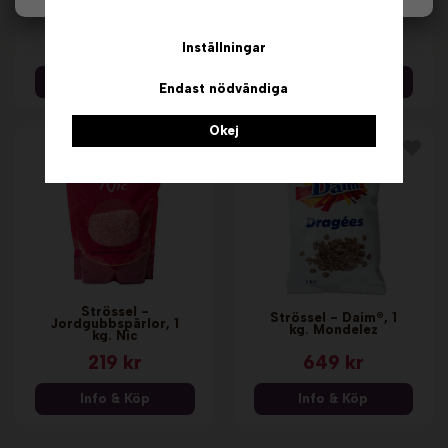
Kulörströssel - 1 kg.
Strössel - Hallon, 1
Lindahls
kg. Nic
139 kr
199 kr
Inställningar
Info & Köp
Info & Köp
Endast nödvändiga
Okej
Strössel -
Strössel - Daim®, 1
Jordgubbspärlor, 1
kg. Mondelez
kg. Nic
219 kr
649 kr
Info & Köp
Info & Köp