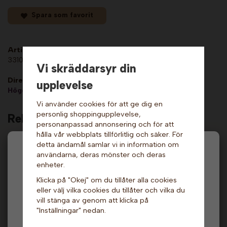
Spara som favorit
Artikelnummer:
331076
Vi skräddarsyr din
Direktlänk:
upplevelse
Högerklicka och kopiera adressen
Vi använder cookies för att ge dig en
personlig shoppingupplevelse,
Relaterade produkter
personanpassad annonsering och för att
hålla vår webbplats tillförlitlig och säker. För
detta ändamål samlar vi in information om
Hej och välkommen till Gottes!
användarna, deras mönster och deras
enheter.
Hos oss får alla handla men välj privatperson (inkl.
Klicka på "Okej" om du tillåter alla cookies
moms) eller företag (exkl. moms) för hur våra priser
eller välj vilka cookies du tillåter och vilka du
ska visas.
vill stänga av genom att klicka på
"Inställningar" nedan.
Privat
Företag