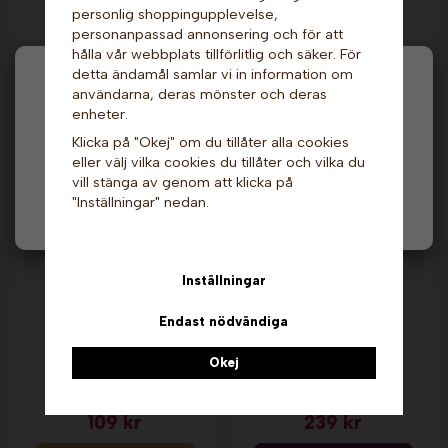
Dryckesfontän att
Reservdelspaket -
personlig shoppingupplevelse,
hyra - Liten
Select. Sephra
personanpassad annonsering och för att
649 kr
439 kr
hålla vår webbplats tillförlitlig och säker. För
detta ändamål samlar vi in information om
Info
Info & Köp
Hej och välkommen till Gottes!
användarna, deras mönster och deras
enheter.
Hos oss får alla handla men välj privatperson (inkl.
Klicka på "Okej" om du tillåter alla cookies
moms) eller företag (exkl. moms) för hur våra priser
Andra köpte även
eller välj vilka cookies du tillåter och vilka du
ska visas.
vill stänga av genom att klicka på
"Inställningar" nedan.
Privat
Företag
Inställningar
Endast nödvändiga
Okej
Flossine - Green
Topphållare att hyra
Watermelon. Gold
till chokladfontäner
Medal
109 kr
239 kr