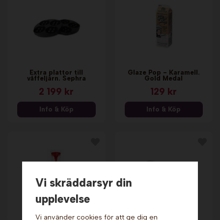
Extra plattor till
Glaze Pop - Karamell.
våffeljärn. Sephra
Gold Medal
2 199 kr
129 kr
Info & Köp
Info & Köp
Vi skräddarsyr din
upplevelse
Vi använder cookies för att ge dig en