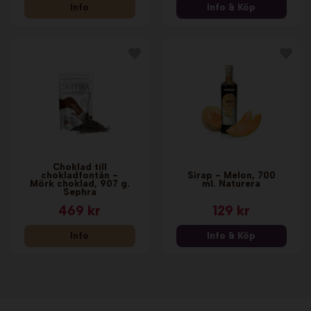
Info
Info & Köp
Choklad till
chokladfontän -
Sirap - Melon, 700
Mörk choklad, 907 g.
ml. Naturera
Sephra
469 kr
129 kr
Info
Info & Köp