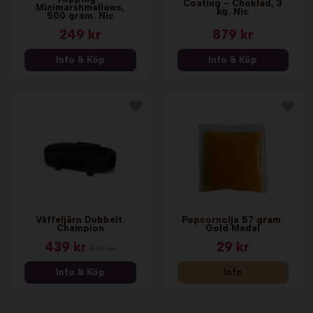
Coating - Choklad, 3
Minimarshmallows,
kg. Nic
500 gram. Nic
249 kr
879 kr
Info & Köp
Info & Köp
Våffeljärn Dubbelt.
Popcornolja 57 gram.
Champion
Gold Medal
439 kr
29 kr
599 kr
Info & Köp
Info