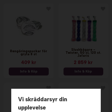
Slushbägare -
Rengöringspuckar för
Twister, 50 cl, 120 st.
gryta 8 st
Jafaris
409 kr
2 859 kr
Info & Köp
Info & Köp
Vi skräddarsyr din
upplevelse