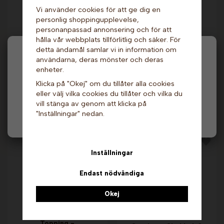
Vi använder cookies för att ge dig en
personlig shoppingupplevelse,
personanpassad annonsering och för att
Utbytesplattor till
Popcornkrydda -
hålla vår webbplats tillförlitlig och säker. För
Belgiskt våffeljärn.
Ranch. Gold Medal
Sephra
detta ändamål samlar vi in information om
Hej och välkommen till Gottes!
439 kr
2 199 kr
användarna, deras mönster och deras
enheter.
Hos oss får alla handla men välj privatperson (inkl.
Info
Info & Köp
Klicka på "Okej" om du tillåter alla cookies
moms) eller företag (exkl. moms) för hur våra priser
eller välj vilka cookies du tillåter och vilka du
ska visas.
vill stänga av genom att klicka på
Andra köpte även
"Inställningar" nedan.
Privat
Företag
Inställningar
Endast nödvändiga
Okej
Topping -