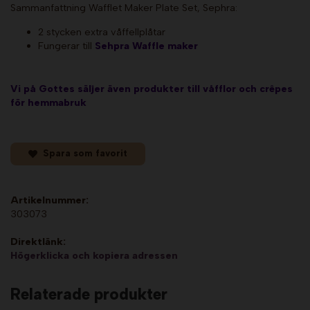
Sammanfattning Wafflet Maker Plate Set, Sephra:
2 stycken extra våffellplåtar
Fungerar till
Sehpra Waffle maker
Vi på Gottes säljer även produkter till våfflor och crêpes
för hemmabruk
Spara som favorit
Artikelnummer:
303073
Direktlänk:
Högerklicka och kopiera adressen
Relaterade produkter