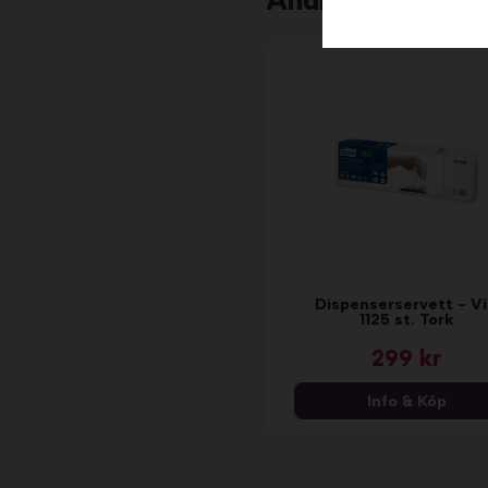
Andra köpte äve
Dispenserservett - Vi
1125 st. Tork
299 kr
Info & Köp