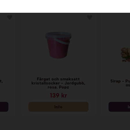
n
Färgat och smaksatt
t,
Sirap - P
kristallsocker - Jordgubb,
ml
rosa. Popz
139 kr
Info
I