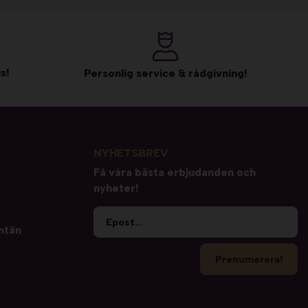
s!
Personlig service & rådgivning!
NYHETSBREV
Få våra bästa erbjudanden och
nyheter!
ntän
Prenumerera!