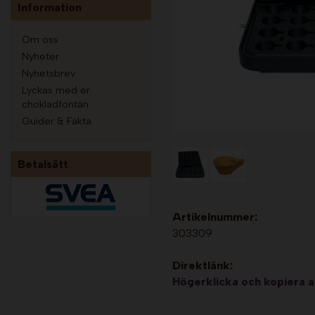
Information
Om oss
Nyheter
Nyhetsbrev
Lyckas med er
chokladfontän
Guider & Fakta
Betalsätt
Artikelnummer:
303309
Direktlänk:
Högerklicka och kopiera 