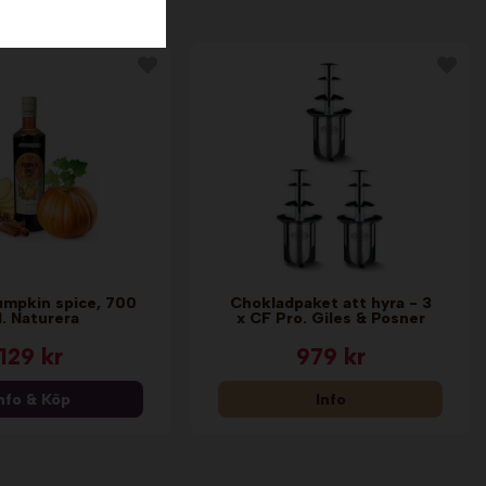
umpkin spice, 700
Chokladpaket att hyra - 3
. Naturera
x CF Pro. Giles & Posner
129 kr
979 kr
nfo & Köp
Info