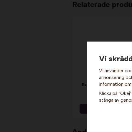
Relaterade produ
Vi skrädd
Vi använder coo
annonsering och 
information om
Extra plattor till våffelj
Sephra
Klicka på "Okej" 
2 199 kr
stänga av genom
Info & Köp