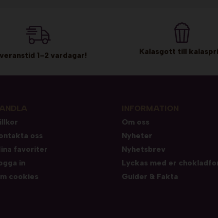
Kalasgott till kalaspri
veranstid 1-2 vardagar!
ANDLA
INFORMATION
illkor
Om oss
ontakta oss
Nyheter
ina favoriter
Nyhetsbrev
ogga in
Lyckas med er chokladfo
m cookies
Guider & Fakta