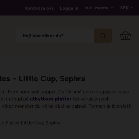
Kontakta oss
Logga in
es - Little Cup, Sephra
nu i form som små koppar. Du får små perfekta pajskal varje
brett utbud på
utbytbara plattor
för variation och
ja vilket mönster du vill ha på dina pajskal. Formen är även lätt
 Plates Little Cup, Sephra: