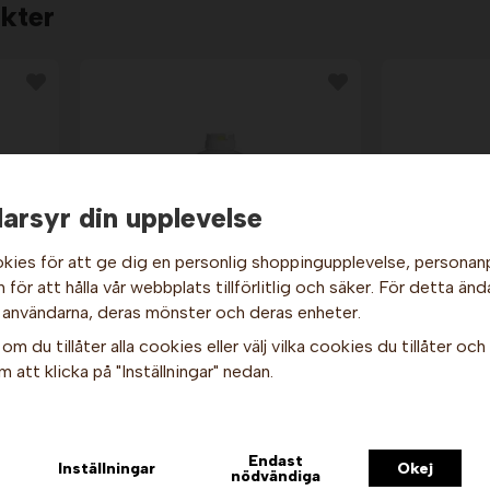
kter
arsyr din upplevelse
kies för att ge dig en personlig shoppingupplevelse, persona
Hej och välkommen till Gottes!
för att hålla vår webbplats tillförlitlig och säker. För detta änd
 användarna, deras mönster och deras enheter.
ärn.
Dispenserflaska 9,5 dl.
Popcorns
Hos oss får alla handla men välj privatperson (inkl. moms) eller
FIFO
Höger L
om du tillåter alla cookies eller välj vilka cookies du tillåter och v
företag (exkl. moms) för hur våra priser ska visas.
159 kr
219 kr
 att klicka på "Inställningar" nedan.
Privat
Företag
Info & Köp
I
Endast
Inställningar
Okej
nödvändiga