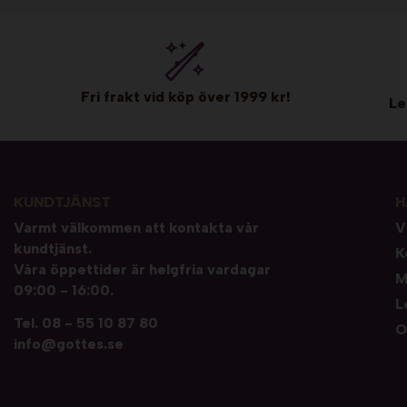
Fri frakt vid köp över 1999 kr!
Le
KUNDTJÄNST
H
Varmt välkommen att kontakta vår
V
kundtjänst.
K
Våra öppettider är helgfria vardagar
M
09:00 - 16:00.
L
Tel.
08 - 55 10 87 80
O
info@gottes.se