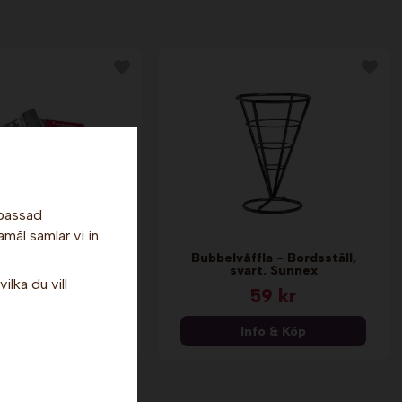
npassad
amål samlar vi in
kopa Jet Scoop -
Bubbelvåffla - Bordsställ,
iten. Gold Medal
svart. Sunnex
ilka du vill
739 kr
59 kr
nfo & Köp
Info & Köp