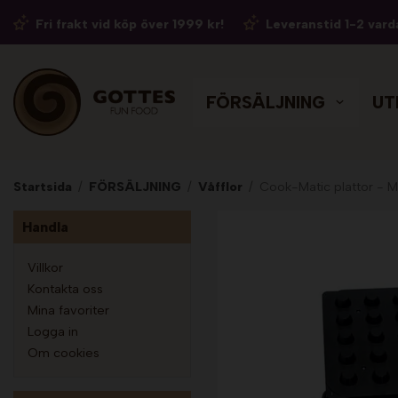
Fri frakt vid köp över 1999 kr!
Leveranstid 1-2 vard
FÖRSÄLJNING
UT
Startsida
/
FÖRSÄLJNING
/
Våfflor
/
Cook-Matic plattor - M
Handla
Villkor
Kontakta oss
Mina favoriter
Logga in
Om cookies