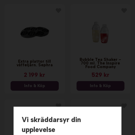
Bubble Tea Shaker -
Extra plattor till
700 ml. The Inspire
våffeljärn. Sephra
Food Company
2 199 kr
529 kr
Info & Köp
Info & Köp
Vi skräddarsyr din
upplevelse