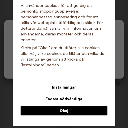
Vi använder cookies för att ge dig en
personlig shoppingupplevelse,
personanpassad annonsering och för att
Fruktsirap -
Choklad till
hålla vår webbplats tillförlitlig och säker. För
Jordgubb, 2 liter. The
chokladfontän - Vit
Inspire Food
choklad 2,5 kg.
detta ändamål samlar vi in information om
Company
Sephra
Hej och välkommen till Gottes!
användarna, deras mönster och deras
619 kr
1 209 kr
849 kr
enheter.
Hos oss får alla handla men välj privatperson (inkl.
Info & Köp
Info & Köp
Klicka på "Okej" om du tillåter alla cookies
moms) eller företag (exkl. moms) för hur våra priser
eller välj vilka cookies du tillåter och vilka du
ska visas.
vill stänga av genom att klicka på
"Inställningar" nedan.
Privat
Företag
Andra köpte även
Inställningar
Endast nödvändiga
Okej