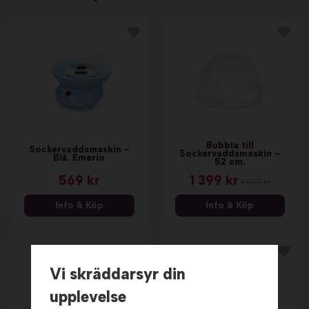
Bubbla till
Sockervaddsmaskin -
Sockervaddsmaskin -
Blå. Emerio
52 cm.
569 kr
1 399 kr
1 979 kr
Info & Köp
Info & Köp
Vi skräddarsyr din
upplevelse