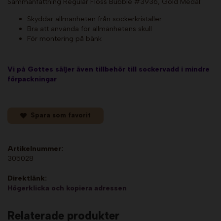
Sammanfattning Regular Floss Bubble #3936, Gold Medal:
Skyddar allmänheten från sockerkristaller
Bra att använda för allmänhetens skull
För montering på bänk
Vi på Gottes säljer även tillbehör till sockervadd i mindre
förpackningar
Spara som favorit
Artikelnummer:
305028
Direktlänk:
Högerklicka och kopiera adressen
Relaterade produkter