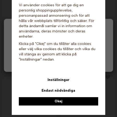
Vi använder cookies för att ge dig en
personlig shoppingupplevelse,
personanpassad annonsering och för att
hålla vår webbplats tillförlitlig och säker. För
Sockervaddsmaskin -
Sockervaddsmaskin.
X-15A Whirlwind.
Royal Catering
detta ändamål samlar vi in information om
Gold Medal
RCZC-1200-W
Hej och välkommen till Gottes!
användarna, deras mönster och deras
42 899 kr
5 599 kr
7 699 kr
enheter.
Hos oss får alla handla men välj privatperson (inkl.
Info & Köp
Info & Köp
Klicka på "Okej" om du tillåter alla cookies
moms) eller företag (exkl. moms) för hur våra priser
eller välj vilka cookies du tillåter och vilka du
ska visas.
vill stänga av genom att klicka på
"Inställningar" nedan.
Privat
Företag
Andra köpte även
Inställningar
Endast nödvändiga
Okej