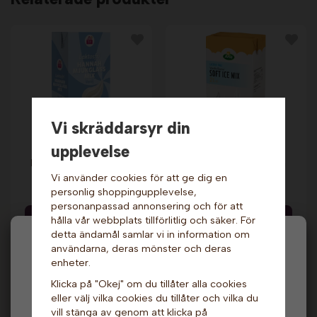
Vi skräddarsyr din
upplevelse
Mjukglassmix -
Mjukglassmix 6%, 2
Laktosfri, 6%, 2 liter.
liter - Laktosfri. Arla
Sia
Pro
Vi använder cookies för att ge dig en
199 kr
129 kr
personlig shoppingupplevelse,
personanpassad annonsering och för att
Info & Köp
Info & Köp
hålla vår webbplats tillförlitlig och säker. För
detta ändamål samlar vi in information om
Hej och välkommen till Gottes!
användarna, deras mönster och deras
enheter.
Hos oss får alla handla men välj privatperson (inkl.
Klicka på "Okej" om du tillåter alla cookies
moms) eller företag (exkl. moms) för hur våra priser
eller välj vilka cookies du tillåter och vilka du
ska visas.
vill stänga av genom att klicka på