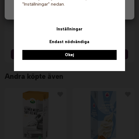
"Inställningar" nedan.
Privat
Företag
Mjukglassmix 6%, 2
Mjukglassmix -
Inställningar
liter - Laktosfri x 6
Laktosfri, 6%, 2 liter
st. Arla Pro
x 6 st. Sia
629 kr
899 kr
Endast nödvändiga
Info & Köp
Info & Köp
Okej
Andra köpte även