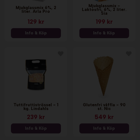
Mjukglassmix -
Mjukglassmix 6%, 2
Laktosfri, 6%, 2 liter.
liter. Arla Pro
Sia
129 kr
199 kr
Info & Köp
Info & Köp
Tuttifruttiströssel - 1
Glutenfri våffla - 90
kg. Lindahls
st. Nic
239 kr
549 kr
Info & Köp
Info & Köp