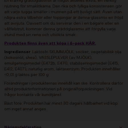
En krämig gräddglassmix är något alldeles extra, en verklig
njutning för smaklökarna. Den rika och fylliga konsistensen gör
att varje tugga smälter i munnen på ett ljuvligt sätt. Även utan
några extra tillbehör eller toppingar är denna glassmix en fröjd
att avnjuta. Oavsett om du serverar den i en bägare eller en
våffelstrut, kommer denna gräddglassmix att förgylla varje
stund med sin rena och utsökta smak.
Produkten finns även att köpa i 6-pack HÄR.
Ingredienser
: Laktosfri SKUMMJÖLK, socker, vegetabilisk olja
(kokosnöt, shea), VASSLEPULVER (av MJÖLK),
emulgeringsmedel (E472b, E471), stabiliseringsmedel (E415,
E412, E407), naturlig arom, laktasenzym. Produkten innehåller
<0,01 g laktos per 100 g.
Förändringar i produkternas innehåll kan ske. Kontrollera därför
alltid produktinformationen på originalförpackningen. Vid
frågor kontakta vår kundtjänst.
Bäst före: Produkten har minst 30 dagars hållbarhet vid köp
om inget annat anges.
Näringsdeklaration