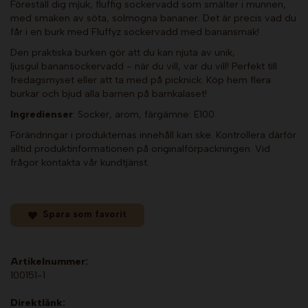
Föreställ dig mjuk, fluffig sockervadd som smälter i munnen,
med smaken av söta, solmogna bananer. Det är precis vad du
får i en burk med Fluffyz sockervadd med banansmak!
Den praktiska burken gör att du kan njuta av unik,
ljusgul banansockervadd - när du vill, var du vill! Perfekt till
fredagsmyset eller att ta med på picknick. Köp hem flera
burkar och bjud alla barnen på barnkalaset!
Ingredienser
: Socker, arom, färgämne: E100.
Förändringar i produkternas innehåll kan ske. Kontrollera därför
alltid produktinformationen på originalförpackningen. Vid
frågor kontakta vår kundtjänst.
Spara som favorit
Artikelnummer:
100151-1
Direktlänk: