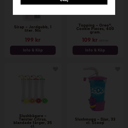
Topping - Oreo®,
Sirap - Jordgubb, 1
Cookie Pieces, 400
liter. Nic
gram.
199 kr
109 kr
189 kr
Info & Köp
Info & Köp
Slushbägare -
Twister Citrus,
Slushmugg - Djur, 33
blandade färger, 35
cl. Scoop
cl.