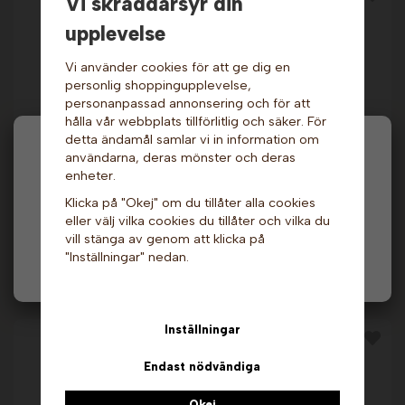
Vi skräddarsyr din
upplevelse
Vi använder cookies för att ge dig en
personlig shoppingupplevelse,
personanpassad annonsering och för att
hålla vår webbplats tillförlitlig och säker. För
detta ändamål samlar vi in information om
Sockervadd på burk -
Sockervadd på burk -
Hej och välkommen till Gottes!
3-smak 50 gram x 24
Blåbär, 50 gram.
användarna, deras mönster och deras
st. Fluffyz
Fluffyz
enheter.
529 kr
29 kr
Hos oss får alla handla men välj privatperson (inkl.
Klicka på "Okej" om du tillåter alla cookies
moms) eller företag (exkl. moms) för hur våra priser
eller välj vilka cookies du tillåter och vilka du
Info & Köp
Info & Köp
ska visas.
vill stänga av genom att klicka på
"Inställningar" nedan.
Privat
Företag
Andra köpte även
Inställningar
Endast nödvändiga
Okej