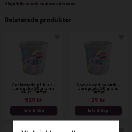
Högerklicka och kopiera adressen
Relaterade produkter
Sockervadd på burk -
Sockervadd på burk -
Jordgubb 50 gram x
Jordgubb, 50 gram.
24 st. Fluffyz
Fluffyz
529 kr
29 kr
Info & Köp
Info & Köp