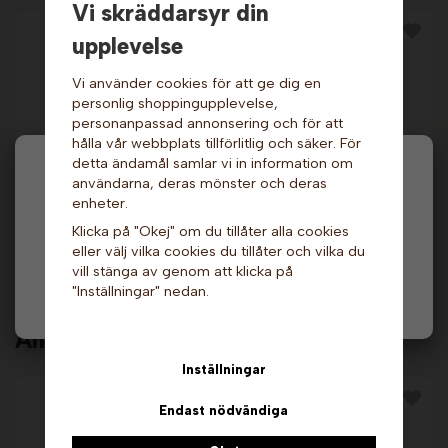
Vi skräddarsyr din
upplevelse
Vi använder cookies för att ge dig en
personlig shoppingupplevelse,
personanpassad annonsering och för att
hålla vår webbplats tillförlitlig och säker. För
detta ändamål samlar vi in information om
Hej och välkommen till Gottes!
användarna, deras mönster och deras
Slushmix - Jolly Cola,
Slushmix - Grönt
enheter.
5 liter. Scoop
äpple, 5 liter. Scoop
Hos oss får alla handla men välj privatperson (inkl.
479 kr
539 kr
Klicka på "Okej" om du tillåter alla cookies
moms) eller företag (exkl. moms) för hur våra priser
eller välj vilka cookies du tillåter och vilka du
ska visas.
Info & Köp
Info & Köp
vill stänga av genom att klicka på
"Inställningar" nedan.
Privat
Företag
Andra köpte även
Inställningar
Endast nödvändiga