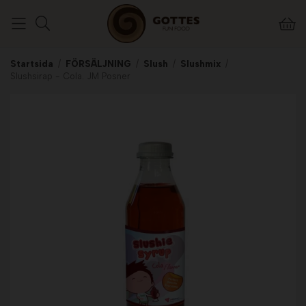
Startsida
/
FÖRSÄLJNING
/
Slush
/
Slushmix
/
Slushsirap - Cola. JM Posner