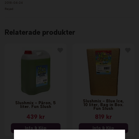
2018-04-24
Reyad
Relaterade produkter
Slushmix - Blue Ice,
Slushmix - Päron, 5
10 liter, Bag in Box.
liter. Fun Slush
Fun Slush
439 kr
819 kr
Info & Köp
Info & Köp