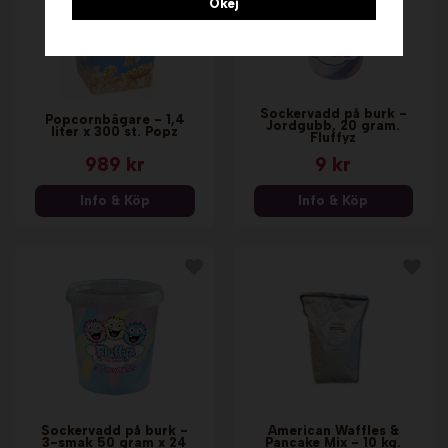
Okej
Sockervadd på burk -
Popcornbägare - 1,4
Jordgubb, 20 gram.
liter x 300 st. Popz
Fluffyz
989 kr
9 kr
Info & Köp
Info & Köp
Sockervadd på burk -
American Waffles &
3-smak 50 gram x 24
Pancake Mix - 10 kg.