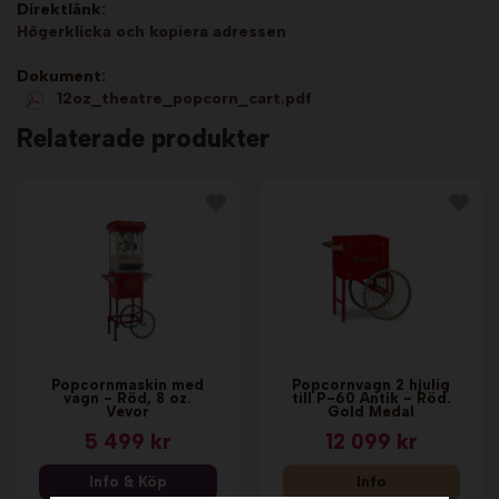
Direktlänk:
Högerklicka och kopiera adressen
Dokument:
12oz_theatre_popcorn_cart.pdf
Relaterade produkter
Popcornmaskin med
Popcornvagn 2 hjulig
vagn - Röd, 8 oz.
till P-60 Antik - Röd.
Vevor
Gold Medal
5 499 kr
12 099 kr
Info & Köp
Info