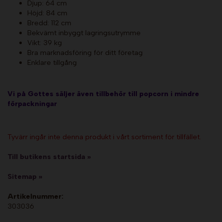
Djup: 64 cm
Höjd: 84 cm
Bredd: 112 cm
Bekvämt inbyggt lagringsutrymme
Vikt: 39 kg
Bra marknadsföring för ditt företag
Enklare tillgång
Vi på Gottes säljer även tillbehör till popcorn i mindre
förpackningar
Tyvärr ingår inte denna produkt i vårt sortiment för tillfället.
Till butikens startsida »
Sitemap »
Artikelnummer:
303036