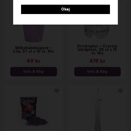
Okej
Dricksglas - Crystal,
Milkshakebägare -
hårdplast, 25 cl x 10
Lila, 37 cl x 10 st. Nic
st. Nic
49 kr
419 kr
Info & Köp
Info & Köp