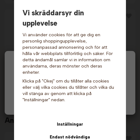
Vi skräddarsyr din
upplevelse
Vi använder cookies för att ge dig en
personlig shoppingupplevelse,
personanpassad annonsering och för att
hålla vår webbplats tillförlitlig och säker. För
detta ändamål samlar vi in information om
Hej och välkommen till Gottes!
användarna, deras mönster och deras
Popcornmaskin - Top
Popcornmaskin - Big
Star 12oz Silver.
Bambino, röd. Great
enheter.
Great Northern
Northern Popcorn
Hos oss får alla handla men välj privatperson (inkl.
Popcorn Company
Company
Klicka på "Okej" om du tillåter alla cookies
moms) eller företag (exkl. moms) för hur våra priser
10 999 kr
1 990 kr
eller välj vilka cookies du tillåter och vilka du
ska visas.
2 639 kr
vill stänga av genom att klicka på
Info
Info & Köp
"Inställningar" nedan.
Privat
Företag
Andra köpte även
Inställningar
Endast nödvändiga