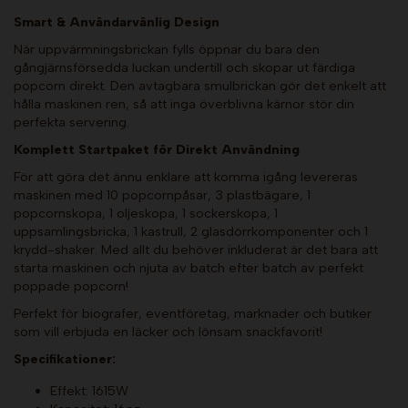
Smart & Användarvänlig Design
När uppvärmningsbrickan fylls öppnar du bara den
gångjärnsförsedda luckan undertill och skopar ut färdiga
popcorn direkt. Den avtagbara smulbrickan gör det enkelt att
hålla maskinen ren, så att inga överblivna kärnor stör din
perfekta servering.
Komplett Startpaket för Direkt Användning
För att göra det ännu enklare att komma igång levereras
maskinen med 10 popcornpåsar, 3 plastbägare, 1
popcornskopa, 1 oljeskopa, 1 sockerskopa, 1
uppsamlingsbricka, 1 kastrull, 2 glasdörrkomponenter och 1
krydd-shaker. Med allt du behöver inkluderat är det bara att
starta maskinen och njuta av batch efter batch av perfekt
poppade popcorn!
Perfekt för biografer, eventföretag, marknader och butiker
som vill erbjuda en läcker och lönsam snackfavorit!
Specifikationer:
Effekt: 1615W