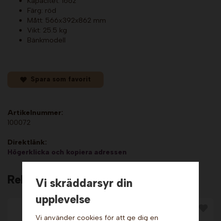
Kapacitet: 16oz
Färg: röd
Mått: 566x392x862 mm
Vikt: 25.5 kg
Bänkmodell
Spara som favorit
Artikelnummer:
100072
Direktlänk:
Högerklicka och kopiera adressen
Relaterade produkter
Vi skräddarsyr din
upplevelse
Vi använder cookies för att ge dig en