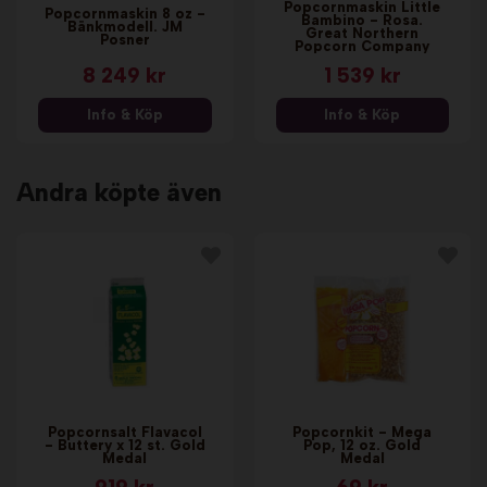
Popcornmaskin Little
Popcornmaskin 8 oz -
Bambino - Rosa.
Bänkmodell. JM
Great Northern
Posner
Popcorn Company
8 249 kr
1 539 kr
Info & Köp
Info & Köp
Andra köpte även
Popcornsalt Flavacol
Popcornkit - Mega
- Buttery x 12 st. Gold
Pop, 12 oz. Gold
Medal
Medal