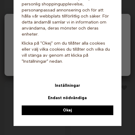
personlig shoppingupplevelse,
personanpassad annonsering och för att
hålla vår webbplats tillförlitlig och säker. För
detta ändamål samlar vi in information om
Hej och välkommen till Gottes!
användarna, deras mönster och deras
enheter.
Hos oss får alla handla men välj privatperson (inkl.
Popcornmaskin utan
Popcornmaskin – 4
Klicka på "Okej" om du tillåter alla cookies
moms) eller företag (exkl. moms) för hur våra priser
vagn - Röd, 8 oz.
oz med vagn, Svart.
eller välj vilka cookies du tillåter och vilka du
Vevor
Gold Medal
ska visas.
vill stänga av genom att klicka på
3 849 kr
15 889 kr
"Inställningar" nedan.
Privat
Företag
Info & Köp
Info & Köp
Inställningar
Endast nödvändiga
Okej