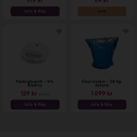
919 kr
69 kr
Info & Köp
Info
Smörgåsgrill - Vit.
Churrosmix - 20 kg.
Emerio
Jafaris
129 kr
1 099 kr
269 kr
Info & Köp
Info & Köp