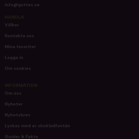
info@gottes.se
HANDLA
Villkor
Kontakta oss
Mina favoriter
Logga in
Om cookies
INFORMATION
Om oss
Nyheter
Nyhetsbrev
Lyckas med er chokladfontän
Guider & Fakta