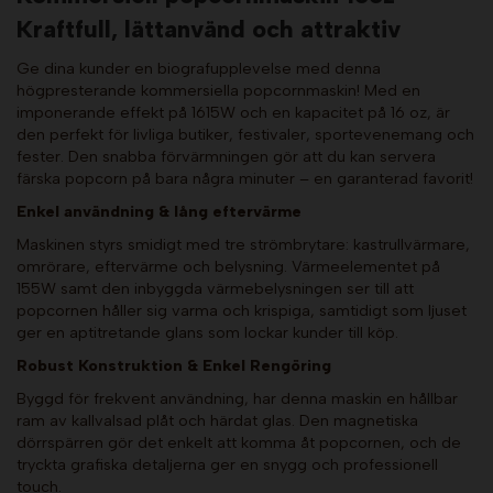
Kraftfull, lättanvänd och attraktiv
Ge dina kunder en biografupplevelse med denna
högpresterande kommersiella popcornmaskin! Med en
imponerande effekt på 1615W och en kapacitet på 16 oz, är
den perfekt för livliga butiker, festivaler, sportevenemang och
fester. Den snabba förvärmningen gör att du kan servera
färska popcorn på bara några minuter – en garanterad favorit!
Enkel användning & lång eftervärme
Maskinen styrs smidigt med tre strömbrytare: kastrullvärmare,
omrörare, eftervärme och belysning. Värmeelementet på
155W samt den inbyggda värmebelysningen ser till att
popcornen håller sig varma och krispiga, samtidigt som ljuset
ger en aptitretande glans som lockar kunder till köp.
Robust Konstruktion & Enkel Rengöring
Byggd för frekvent användning, har denna maskin en hållbar
ram av kallvalsad plåt och härdat glas. Den magnetiska
dörrspärren gör det enkelt att komma åt popcornen, och de
tryckta grafiska detaljerna ger en snygg och professionell
touch.