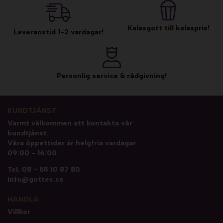
Kalasgott till kalaspris!
Leveranstid 1-2 vardagar!
Personlig service & rådgivning!
KUNDTJÄNST
Varmt välkommen att kontakta vår
kundtjänst.
Våra öppettider är helgfria vardagar
09:00 - 16:00.
Tel.
08 - 55 10 87 80
info@gottes.se
HANDLA
Villkor