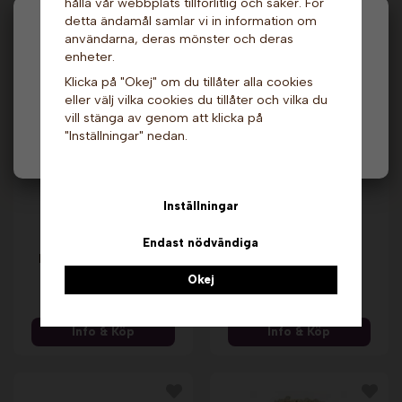
hålla vår webbplats tillförlitlig och säker. För
detta ändamål samlar vi in information om
Hej och välkommen till Gottes!
användarna, deras mönster och deras
Andra köpte även
enheter.
Hos oss får alla handla men välj privatperson (inkl.
Klicka på "Okej" om du tillåter alla cookies
moms) eller företag (exkl. moms) för hur våra priser
eller välj vilka cookies du tillåter och vilka du
ska visas.
vill stänga av genom att klicka på
"Inställningar" nedan.
Privat
Företag
Inställningar
Endast nödvändiga
Grön våffla med
Mikropopcorn - Salt,
päronsmak - 140 st.
3 st x 90 gram. Popz
Nic
Okej
29 kr
569 kr
Info & Köp
Info & Köp