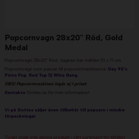
Popcornvagn 28x20" Röd, Gold
Medal
Popcornvagn 28x20" Röd, Vagnen har måtten 51 x 71 cm
Popcornvagn som passar till
popcornmaskinerna
:
G
ay 90's
Pinto Pop
,
Red Top 12 Whiz Bang
.
OBS! Popcornmaskinen ingår ej i priset
Kontakta
Gottes.se för mer information!
Vi på Gottes säljer även tillbehör till popcorn i mindre
förpackningar
Tyvärr ingår inte denna produkt i vårt sortiment för tillfället.