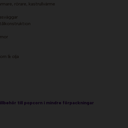
ärmare, rörare, kastrullvärme
asväggar
stålkonstruktion
d
rnor
rn & olja
illbehör till popcorn i mindre förpackningar