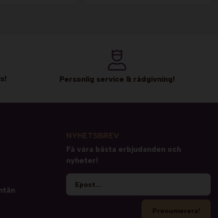
s!
Personlig service & rådgivning!
NYHETSBREV
Få våra bästa erbjudanden och
nyheter!
ntän
Prenumerera!