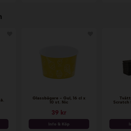
n
Glassbägare - Gul, 16 cl x
Tvät
lå.
10 st. Nic
Scratch 
39 kr
Info & Köp
I