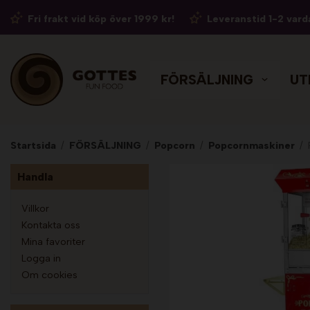
Fri frakt vid köp över 1999 kr!
Leveranstid 1-2 vard
FÖRSÄLJNING
UT
Startsida
/
FÖRSÄLJNING
/
Popcorn
/
Popcornmaskiner
/
Handla
Villkor
Kontakta oss
Mina favoriter
Logga in
Om cookies