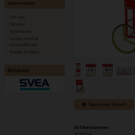
Information
Om oss
Nyheter
Nyhetsbrev
Lyckas med er
chokladfontän
Guider & Fakta
Betalsätt
Spara som favorit
Artikelnummer:
308004