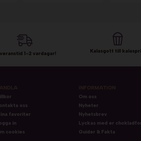
Kalasgott till kalaspri
veranstid 1-2 vardagar!
ANDLA
INFORMATION
illkor
Om oss
ontakta oss
Nyheter
ina favoriter
Nyhetsbrev
ogga in
Lyckas med er chokladfo
m cookies
Guider & Fakta