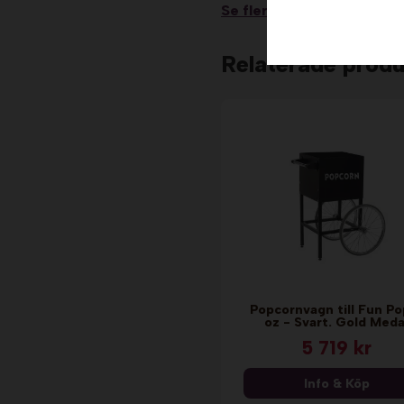
Se fler recensioner...
Relaterade produ
Popcornvagn till Fun Po
oz - Svart. Gold Meda
5 719 kr
Info & Köp