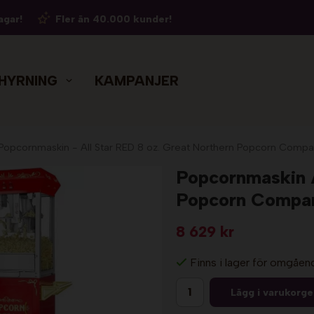
agar!
Fler än 40.000 kunder!
HYRNING
KAMPANJER
Popcornmaskin - All Star RED 8 oz. Great Northern Popcorn Comp
Popcornmaskin A
Popcorn Compa
8 629 kr
Finns i lager för omgåen
Lägg i varukorg