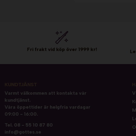
Fri frakt vid köp över 1999 kr!
Le
KUNDTJÄNST
H
Varmt välkommen att kontakta vår
V
kundtjänst.
K
Våra öppettider är helgfria vardagar
M
09:00 - 16:00.
L
Tel.
08 - 55 10 87 80
O
info@gottes.se