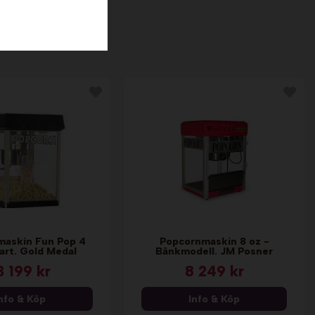
maskin Fun Pop 4
Popcornmaskin 8 oz -
art. Gold Medal
Bänkmodell. JM Posner
3 199 kr
8 249 kr
nfo & Köp
Info & Köp