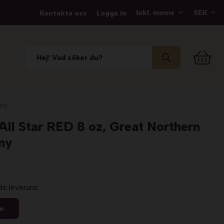
Kontakta oss
Logga in
any
ll Star RED 8 oz, Great Northern
ny
de leverans
en