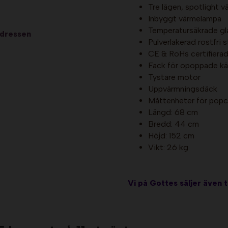
Tre lägen, spotlight v
Inbyggt värmelampa
Temperatursäkrade gl
adressen
Pulverlakerad rostfri 
CE & RoHs certifiera
Fack för opoppade kä
Tystare motor
Uppvärmningsdäck
Måttenheter för popco
Längd: 68 cm
Bredd: 44 cm
Höjd: 152 cm
Vikt: 26 kg
Vi på Gottes säljer även t