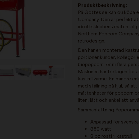
Produktbeskrivning:
På Gottes.se kan du köpa e
Company. Den är perfekt att 
idrottsklubbens match till p
Northern Popcorn Company 
retrodesign.
Den har en monterad kastrull 
portioner kunder, kollegor
biopopcorn. Är ni flera per
Maskinen har tre lägen för a
kastrullvärme. En mindre e
med ställning på hjul, så at
måttenheter för popcorn och
liten, lätt och enkel att anv
Sammanfattning Popcornmas
Anpassad för svenska
850 watt
8 oz rostfri kastrull