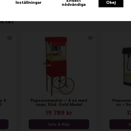
Endast
Inställningar
Okej
nödvändiga
kter
p 4
Popcornmaskin – 4 oz med
Popcorn
l
vagn, Röd. Gold Medal
oz - Sv
19 789 kr
1
Info & Köp
I