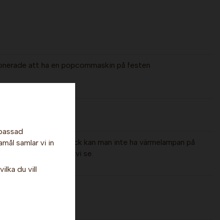
ponerade att ha en popcornmaskin på festen
npassad
kt till filmkvällarna. Dock kan man inte ha värmelampan på
amål samlar vi in
a för något skydd får vi se.
ilka du vill