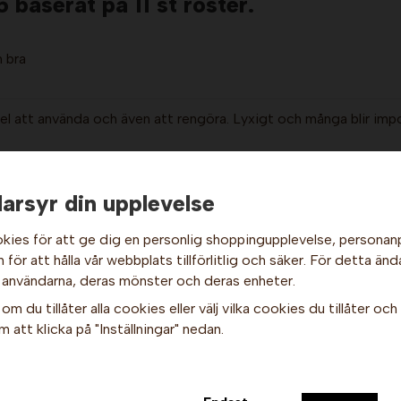
5 baserat på
11
st röster.
 bra
el att använda och även att rengöra. Lyxigt och många blir im
arsyr din upplevelse
!
kies för att ge dig en personlig shoppingupplevelse, persona
mmabion. Lite trångt att fylla behållaren, men det funkar. Perfe
Hej och välkommen till Gottes!
för att hålla vår webbplats tillförlitlig och säker. För detta änd
nder filmprojektor, det blir för ljust och den bländar. Ska bygg
 användarna, deras mönster och deras enheter.
Hos oss får alla handla men välj privatperson (inkl. moms) eller
om du tillåter alla cookies eller välj vilka cookies du tillåter och v
företag (exkl. moms) för hur våra priser ska visas.
 att klicka på "Inställningar" nedan.
Privat
Företag