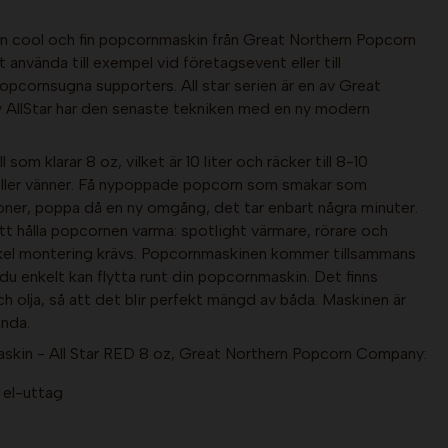
n cool och fin popcornmaskin från Great Northern Popcorn
använda till exempel vid företagsevent eller till
opcornsugna supporters. All star serien är en av Great
AllStar har den senaste tekniken med en ny modern
som klarar 8 oz, vilket är 10 liter och räcker till 8-10
 eller vänner. Få nypoppade popcorn som smakar som
soner, poppa då en ny omgång, det tar enbart några minuter.
tt hålla popcornen varma: spotlight värmare, rörare och
nkel montering krävs. Popcornmaskinen kommer tillsammans
t du enkelt kan flytta runt din popcornmaskin. Det finns
 olja, så att det blir perfekt mängd av båda. Maskinen är
ända.
kin - All Star RED 8 oz, Great Northern Popcorn Company:
 el-uttag