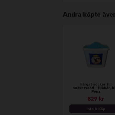
Andra köpte äve
Färgat socker till
sockervadd - Blåbär, b
Popz
829 kr
Info & Köp