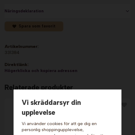
Näringsdeklaration
Spara som favorit
Artikelnummer:
331384
Direktlänk:
Högerklicka och kopiera adressen
Relaterade produkter
Vi skräddarsyr din
upplevelse
Vi använder cookies för att ge dig en
personlig shoppingupplevelse,