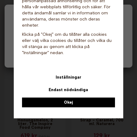
personanpassad annonsering och för att
hålla vår webbplats tillförlitlig och säker. För
detta ändamål samlar vi in information om
Hej och välkommen till Gottes!
användarna, deras mönster och deras
Fruktsirap - Persika,
Sirap - Kokosnöt, 700
2 liter. The Inspire
enheter.
ml. Naturera
Food Company
Hos oss får alla handla men välj privatperson (inkl.
Klicka på "Okej" om du tillåter alla cookies
129 kr
619 kr
moms) eller företag (exkl. moms) för hur våra priser
849 kr
eller välj vilka cookies du tillåter och vilka du
ska visas.
vill stänga av genom att klicka på
Info & Köp
Info & Köp
"Inställningar" nedan.
Privat
Företag
Inställningar
Endast nödvändiga
Okej
Fruktsirap -
Honungsmelon, 2
Sirap - Caramel, 700
liter. The Inspire
ml. Naturera
Food Company
619 kr
129 kr
849 kr