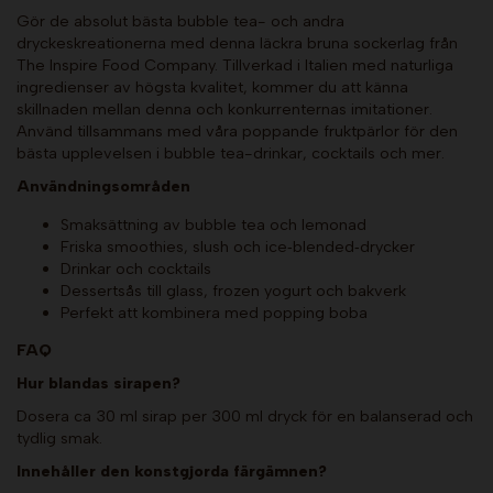
Gör de absolut bästa bubble tea- och andra
dryckeskreationerna med denna läckra bruna sockerlag från
The Inspire Food Company. Tillverkad i Italien med naturliga
ingredienser av högsta kvalitet, kommer du att känna
skillnaden mellan denna och konkurrenternas imitationer.
Använd tillsammans med våra poppande fruktpärlor för den
bästa upplevelsen i bubble tea-drinkar, cocktails och mer.
Användningsområden
Smaksättning av bubble tea och lemonad
Friska smoothies, slush och ice‑blended‑drycker
Drinkar och cocktails
Dessertsås till glass, frozen yogurt och bakverk
Perfekt att kombinera med popping boba
FAQ
Hur blandas sirapen?
Dosera ca 30 ml sirap per 300 ml dryck för en balanserad och
tydlig smak.
Innehåller den konstgjorda färgämnen?