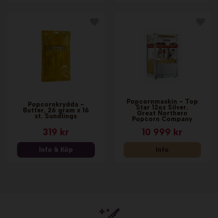
Popcornmaskin - Top
Popcornkrydda -
Star 12oz Silver.
Butter, 26 gram x 16
Great Northern
st. Sundlings
Popcorn Company
319 kr
10 999 kr
Info & Köp
Info