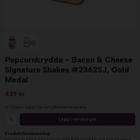
Popcornkrydda - Bacon & Cheese
Signature Shakes #2362SJ, Gold
Medal
439 kr
Finns i lager för omgående leverans
Lägg i varukorgen
Produktbeskrivning:
Här kan ni köpa popcornkrydda från Gold Medal och få smak