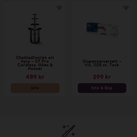
Chokladfontän att
hyra - CF Pro
Dispenserservett -
Cordless. Giles &
Vit, 1125 st. Tork
Posner
489 kr
299 kr
Info
Info & Köp