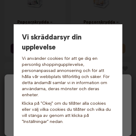
Popcornkrydda -
Popcornkrydda -
Garlic Parmesan.
White Cheddar
Gold Medal
Cheese. Gold Medal
Vi skräddarsyr din
439 kr
439 kr
upplevelse
Info & Köp
Info
Vi använder cookies för att ge dig en
personlig shoppingupplevelse,
personanpassad annonsering och för att
hålla vår webbplats tillförlitlig och säker. För
detta ändamål samlar vi in information om
Hej och välkommen till Gottes!
användarna, deras mönster och deras
enheter.
Hos oss får alla handla men välj privatperson (inkl.
Klicka på "Okej" om du tillåter alla cookies
moms) eller företag (exkl. moms) för hur våra priser
eller välj vilka cookies du tillåter och vilka du
ska visas.
vill stänga av genom att klicka på
Popcornkrydda -
Popcornkrydda -
"Inställningar" nedan.
Chili Cheese, 15 gram.
Cheddar, 26 gram x
Privat
Företag
Sundlings
16 st. Sundlings
9 kr
319 kr