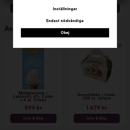
Info & Köp
Info & Köp
Inställningar
Endast nödvändiga
Andra köpte även
Okej
Mjukglassmix -
Donutslåda - Liten,
Laktosfri, 6%, 2 liter
200 st. Jafaris
x 6 st. Triumf
899 kr
1 479 kr
Info & Köp
Info & Köp