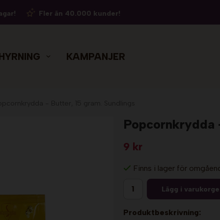
agar!
Fler än 40.000 kunder!
HYRNING
KAMPANJER
opcornkrydda - Butter, 15 gram. Sundlings
Popcornkrydda -
9 kr
Finns i lager för omgåen
Lägg i varukorg
Produktbeskrivning: