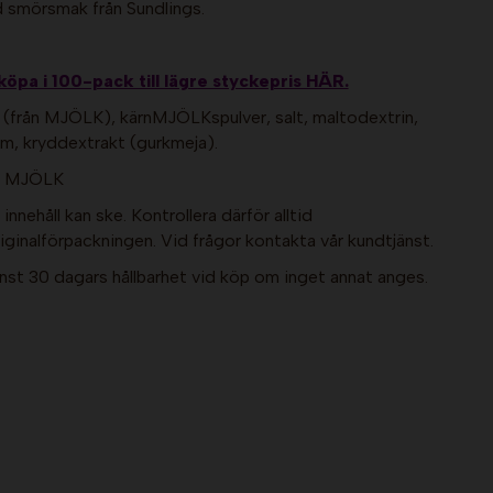
 smörsmak från Sundlings.
köpa i 100-pack till lägre styckepris HÄR.
 (från MJÖLK), kärnMJÖLKspulver, salt, maltodextrin,
om, kryddextrakt (gurkmeja).
er MJÖLK
nnehåll kan ske. Kontrollera därför alltid
ginalförpackningen. Vid frågor kontakta vår kundtjänst.
nst 30 dagars hållbarhet vid köp om inget annat anges.