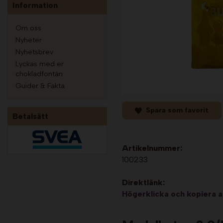
Information
Om oss
Nyheter
Nyhetsbrev
Lyckas med er
chokladfontän
Guider & Fakta
Spara som favorit
Betalsätt
Artikelnummer:
100233
Direktlänk:
Högerklicka och kopiera 