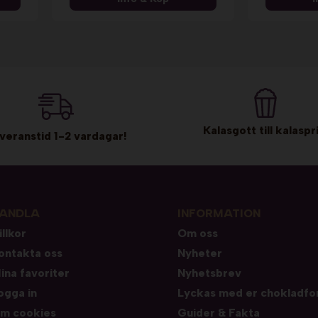
Kalasgott till kalaspri
veranstid 1-2 vardagar!
ANDLA
INFORMATION
illkor
Om oss
ontakta oss
Nyheter
ina favoriter
Nyhetsbrev
ogga in
Lyckas med er chokladfo
m cookies
Guider & Fakta