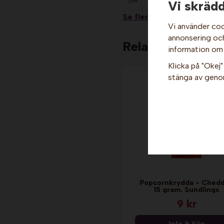
Uffe
Vi skrädd
Se fler recensioner...
Vi använder coo
annonsering och 
Relaterade produ
information om
Klicka på "Okej" 
stänga av genom
Popcornkrydda - Chedd
15 gram. Sundlings
9 kr
Info & Köp