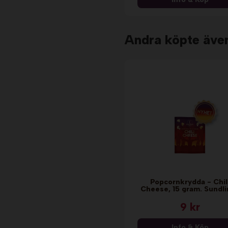
Andra köpte äve
Popcornkrydda - Chil
Cheese, 15 gram. Sundl
9 kr
Info & Köp