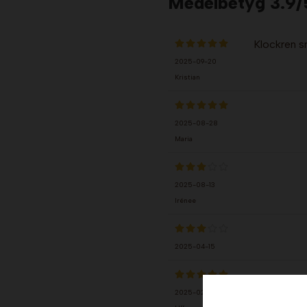
Medelbetyg
3.9
/
Klockren 
2025-09-20
Kristian
2025-08-28
Maria
2025-08-13
Irénee
2025-04-15
2025-02-05