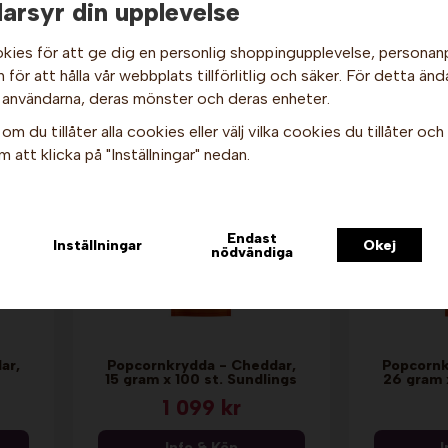
arsyr din upplevelse
kies för att ge dig en personlig shoppingupplevelse, persona
för att hålla vår webbplats tillförlitlig och säker. För detta änd
Hej och välkommen till Gottes!
kter
 användarna, deras mönster och deras enheter.
Hos oss får alla handla men välj privatperson (inkl. moms) eller
om du tillåter alla cookies eller välj vilka cookies du tillåter och v
företag (exkl. moms) för hur våra priser ska visas.
 att klicka på "Inställningar" nedan.
Privat
Företag
Endast
Inställningar
Okej
nödvändiga
ar,
Popcornkrydda - Cheddar,
Popcornk
15 gram x 100 st. Sundlings
26 gram 
1 099 kr
Info & Köp
I