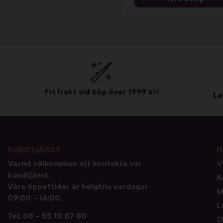
Fri frakt vid köp över 1999 kr!
Le
KUNDTJÄNST
H
Varmt välkommen att kontakta vår
V
kundtjänst.
K
Våra öppettider är helgfria vardagar
M
09:00 - 16:00.
L
Tel.
08 - 55 10 87 80
O