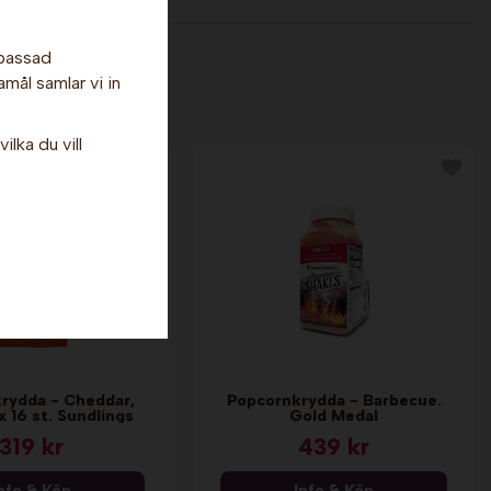
npassad
amål samlar vi in
ilka du vill
rydda - Cheddar,
Popcornkrydda - Barbecue.
x 16 st. Sundlings
Gold Medal
319 kr
439 kr
nfo & Köp
Info & Köp