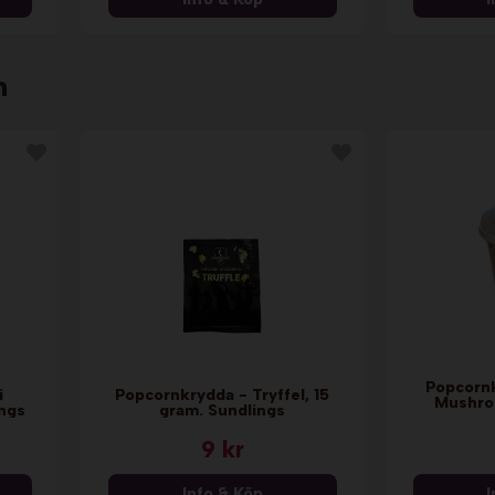
n
Popcorn
i
Popcornkrydda - Tryffel, 15
Mushro
ings
gram. Sundlings
9 kr
Info & Köp
I