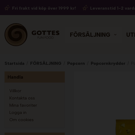
Fri frakt vid köp över 1999 kr!
Leveranstid 1-2 vard
FÖRSÄLJNING
UT
Startsida
/
FÖRSÄLJNING
/
Popcorn
/
Popcornkryddor
/
P
Handla
Villkor
Kontakta oss
Mina favoriter
Logga in
Om cookies