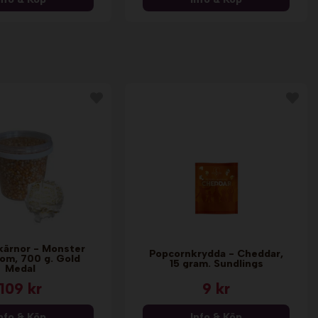
kärnor - Monster
Popcornkrydda - Cheddar,
om, 700 g. Gold
15 gram. Sundlings
Medal
109 kr
9 kr
nfo & Köp
Info & Köp