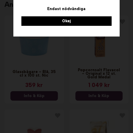
Andra köpte även
Endast nödvändiga
Okej
Popcornsalt Flavacol
Glassbägare - Blå, 35
- Original x 12 st.
cl x 100 st. Nic
Gold Medal
359 kr
1 049 kr
Info & Köp
Info & Köp