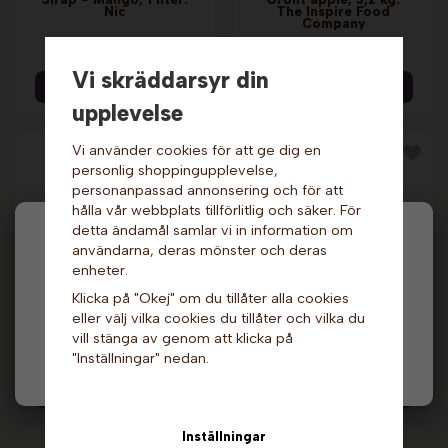
Nic
The Inspire Food
Company
199 kr
619 kr
849 kr
Vi skräddarsyr din
Info & Köp
Info & Köp
upplevelse
Vi använder cookies för att ge dig en
personlig shoppingupplevelse,
personanpassad annonsering och för att
hålla vår webbplats tillförlitlig och säker. För
detta ändamål samlar vi in information om
Hej och välkommen till Gottes!
användarna, deras mönster och deras
enheter.
Hos oss får alla handla men välj privatperson (inkl.
Klicka på "Okej" om du tillåter alla cookies
moms) eller företag (exkl. moms) för hur våra priser
Sirap - Blåbär, 700
Hallonsås - 900 ml.
eller välj vilka cookies du tillåter och vilka du
ska visas.
ml. Naturera
Lindahls
vill stänga av genom att klicka på
129 kr
199 kr
"Inställningar" nedan.
Privat
Företag
Info & Köp
Info & Köp
Inställningar