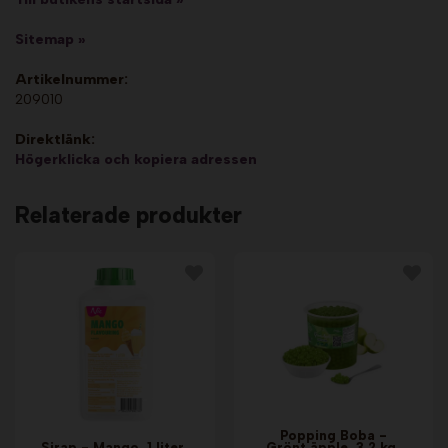
Sitemap »
Artikelnummer:
209010
Direktlänk:
Högerklicka och kopiera adressen
Relaterade produkter
Popping Boba -
Sirap - Mango, 1 liter.
Grönt äpple, 3,2 kg.