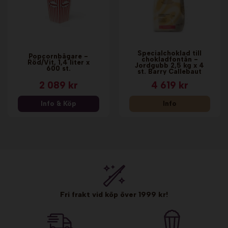
Specialchoklad till
Popcornbägare -
chokladfontän -
Röd/Vit, 1,4 liter x
Jordgubb 2,5 kg x 4
600 st.
st. Barry Callebaut
2 089 kr
4 619 kr
Info & Köp
Info
Fri frakt vid köp över 1999 kr!