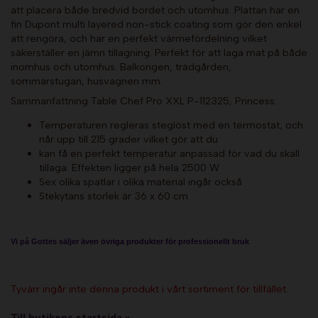
att placera både bredvid bordet och utomhus. Plattan har en
fin Dupont multi layered non-stick coating som gör den enkel
att rengöra, och har en perfekt värmefördelning vilket
säkerställer en jämn tillagning. Perfekt för att laga mat på både
inomhus och utomhus. Balkongen, trädgården,
sommarstugan, husvagnen mm.
Sammanfattning Table Chef Pro XXL P-112325, Princess:
Temperaturen regleras steglöst med en termostat, och
når upp till 215 grader vilket gör att du
kan få en perfekt temperatur anpassad för vad du skall
tillaga. Effekten ligger på hela 2500 W
Sex olika spatlar i olika material ingår också
Stekytans storlek är 36 x 60 cm
Vi på Gottes säljer även övriga produkter för professionellt bruk
Tyvärr ingår inte denna produkt i vårt sortiment för tillfället.
Till butikens startsida »