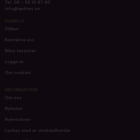
Tel.
08 - 55 10 87 80
info@gottes.se
HANDLA
Villkor
Kontakta oss
Mina favoriter
Logga in
Om cookies
INFORMATION
Om oss
Nyheter
Nyhetsbrev
Lyckas med er chokladfontän