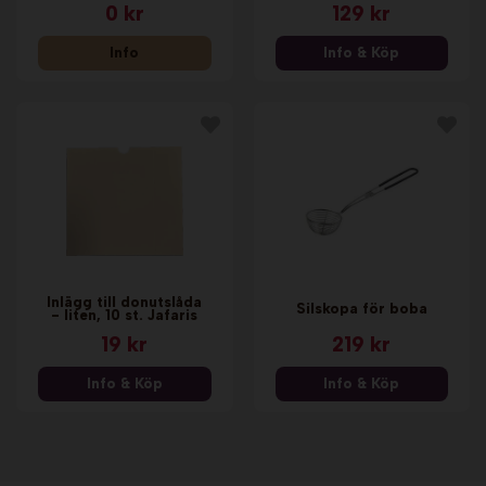
0 kr
129 kr
Info
Info & Köp
Inlägg till donutslåda
Silskopa för boba
- liten, 10 st. Jafaris
19 kr
219 kr
Info & Köp
Info & Köp