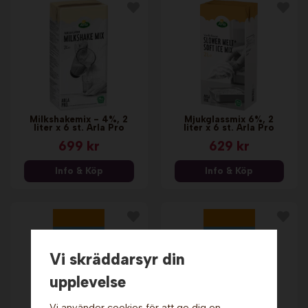
Milkshakemix - 4%, 2
Mjukglassmix 6%, 2
liter x 6 st. Arla Pro
liter x 6 st. Arla Pro
699 kr
629 kr
Info & Köp
Info & Köp
Vi skräddarsyr din
upplevelse
Vi använder cookies för att ge dig en