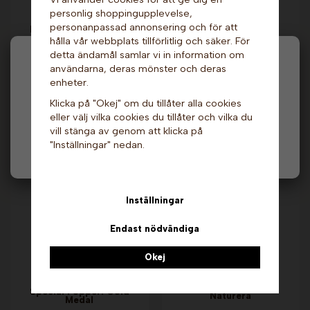
personlig shoppingupplevelse,
Mjukglassmix -
Mjukglassmix -
personanpassad annonsering och för att
Laktosfri, 6%, 2 liter.
Laktosfri, 6%, 2 liter
Triumf
x 6 st. Triumf
hålla vår webbplats tillförlitlig och säker. För
detta ändamål samlar vi in information om
199 kr
899 kr
Hej och välkommen till Gottes!
användarna, deras mönster och deras
enheter.
Info & Köp
Info & Köp
Hos oss får alla handla men välj privatperson (inkl.
Klicka på "Okej" om du tillåter alla cookies
moms) eller företag (exkl. moms) för hur våra priser
eller välj vilka cookies du tillåter och vilka du
ska visas.
Andra köpte även
vill stänga av genom att klicka på
"Inställningar" nedan.
Privat
Företag
Inställningar
Endast nödvändiga
Okej
Kugghjul till 60
Sirap - Chai, 700 ml.
Special Popper. Gold
Naturera
Medal