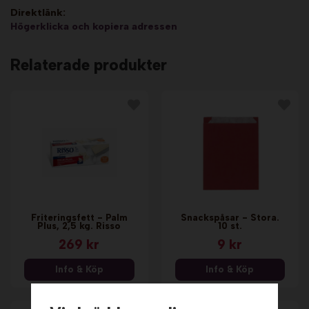
Direktlänk:
Högerklicka och kopiera adressen
Relaterade produkter
Friteringsfett - Palm
Snackspåsar - Stora.
Plus, 2,5 kg. Risso
10 st.
269 kr
9 kr
Info & Köp
Info & Köp