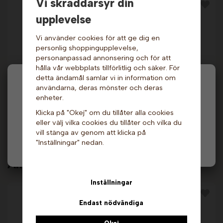
Vi skräddarsyr din
upplevelse
Vi använder cookies för att ge dig en
personlig shoppingupplevelse,
personanpassad annonsering och för att
hålla vår webbplats tillförlitlig och säker. För
detta ändamål samlar vi in information om
Hej och välkommen till Gottes!
Friteringsfett -
användarna, deras mönster och deras
Pappersstrutar - 10
Longlife, Semi Liquid,
st.
enheter.
10 L. Risso
Hos oss får alla handla men välj privatperson (inkl.
19 kr
689 kr
Klicka på "Okej" om du tillåter alla cookies
moms) eller företag (exkl. moms) för hur våra priser
eller välj vilka cookies du tillåter och vilka du
ska visas.
Info & Köp
Info & Köp
vill stänga av genom att klicka på
"Inställningar" nedan.
Privat
Företag
Andra köpte även
Inställningar
Endast nödvändiga