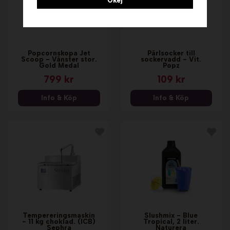
Okej
Popcornskopa Jet
Pärlsocker till
Scoop - Vänster stor.
sockervadd - Vit.
Gold Medal
Popz
799 kr
109 kr
Info & Köp
Info & Köp
Tempereringsmaskin
Slushmix - Blue
- 11 kg choklad. (ICB)
Tropical, 2 liter.
Sephra
Naturera