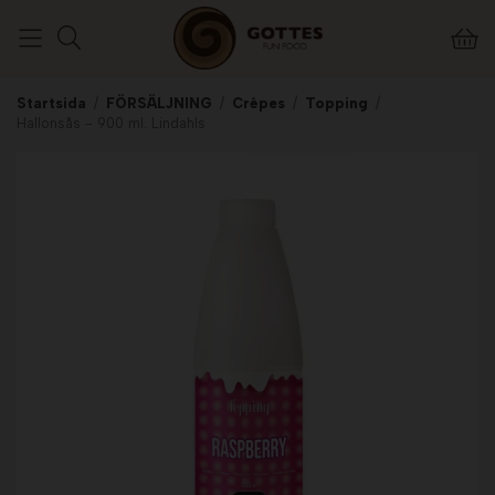
Startsida
/
FÖRSÄLJNING
/
Crêpes
/
Topping
/
Hallonsås - 900 ml. Lindahls