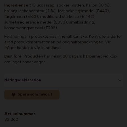
Ingredienser:
Glukossirap, socker, vatten, hallon (10 %),
hallonjuicekoncentrat (2 %), förtjockningsmedel (E440),
färgämnen (E163), modifierad stärkelse (E1442),
surhetsreglerande medel (E330), smaksättning,
konserveringsmedel (E202).
Förändringar i produkternas innehåll kan ske. Kontrollera därför
alltid produktinformationen på originalförpackningen. Vid
frågor kontakta vår kundtjänst.
Bäst före: Produkten har minst 30 dagars hållbarhet vid köp
om inget annat anges.
Näringsdeklaration
Spara som favorit
Artikelnummer:
331362