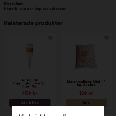
Direktlänk:
Högerklicka och kopiera adressen
Relaterade produkter
Jordgubb
Marshmallows Mini - 1
toppingbomb - 2,5
kg. Sephra
liter. Nic
459 kr
139 kr
Info & Köp
Info