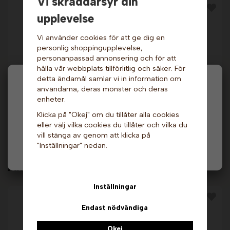
Vi skräddarsyr din
upplevelse
Vi använder cookies för att ge dig en
personlig shoppingupplevelse,
personanpassad annonsering och för att
hålla vår webbplats tillförlitlig och säker. För
detta ändamål samlar vi in information om
Hej och välkommen till Gottes!
användarna, deras mönster och deras
Jordgubbsås - 900
Nutellahink 3 kg
ml. Lindahls
enheter.
Hos oss får alla handla men välj privatperson (inkl.
309 kr
159 kr
519 kr
Klicka på "Okej" om du tillåter alla cookies
moms) eller företag (exkl. moms) för hur våra priser
eller välj vilka cookies du tillåter och vilka du
ska visas.
Info & Köp
Info & Köp
vill stänga av genom att klicka på
"Inställningar" nedan.
Privat
Företag
Andra köpte även
Inställningar
Endast nödvändiga
Okej