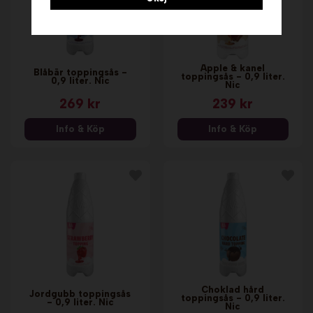
Äpple & kanel
Blåbär toppingsås -
toppingsås - 0,9 liter.
0,9 liter. Nic
Nic
269 kr
239 kr
Info & Köp
Info & Köp
Choklad hård
Jordgubb toppingsås
toppingsås - 0,9 liter.
- 0,9 liter. Nic
Nic