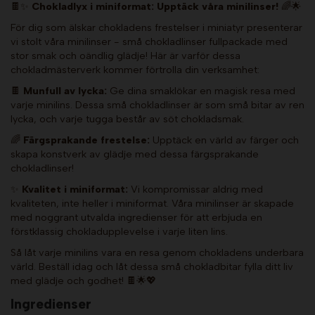
🍫✨
Chokladlyx i miniformat: Upptäck våra minilinser!
🌈🌟
För dig som älskar chokladens frestelser i miniatyr presenterar
vi stolt våra minilinser - små chokladlinser fullpackade med
stor smak och oändlig glädje! Här är varför dessa
chokladmästerverk kommer förtrolla din verksamhet:
🍫
Munfull av lycka:
Ge dina smaklökar en magisk resa med
varje minilins. Dessa små chokladlinser är som små bitar av ren
lycka, och varje tugga består av söt chokladsmak.
🌈
Färgsprakande frestelse:
Upptäck en värld av färger och
skapa konstverk av glädje med dessa färgsprakande
chokladlinser!
✨
Kvalitet i miniformat:
Vi kompromissar aldrig med
kvaliteten, inte heller i miniformat. Våra minilinser är skapade
med noggrant utvalda ingredienser för att erbjuda en
förstklassig chokladupplevelse i varje liten lins.
Så låt varje minilins vara en resa genom chokladens underbara
värld. Beställ idag och låt dessa små chokladbitar fylla ditt liv
med glädje och godhet! 🍫🌟💖
Ingredienser