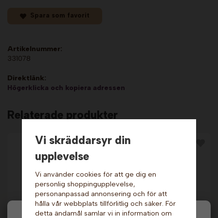
Spara som favorit
Artikelnummer:
331078
Direktlänk:
Högerklicka och kopiera adressen
Relaterade produkter
Vi skräddarsyr din
upplevelse
Vi använder cookies för att ge dig en
personlig shoppingupplevelse,
personanpassad annonsering och för att
hålla vår webbplats tillförlitlig och säker. För
detta ändamål samlar vi in information om