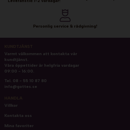
Leveranstid 1-2 vardagar!
Personlig service & rådgivning!
KUNDTJÄNST
Varmt välkommen att kontakta vår
kundtjänst.
Våra öppettider är helgfria vardagar
09:00 - 16:00.
Tel.
08 - 55 10 87 80
info@gottes.se
HANDLA
Villkor
Kontakta oss
Mina favoriter