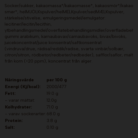
Socker/sukker, kakaomassa*/kakaomasse*, kakaosmör*/kakao
smør*, helMJÖLKspuIver/helMELKpulver/sødMÆLKspulver,
stärkelse/stivelse, emulgeringsmedeI/emuIgator:
lecitiner/Iecitin/lecithin,
ytbehandlingsmedeI/overflatebehandlingsmidler/overfladebehan
gummi arabikum, karnaubavax/carnaubavoks, bivax/bivoks,
juicekoncentrat/juice konsentrat/saftkonsentrat
(vindruva/drue, rädisa/reddik/radise, svarta vinbär/solbær,
citron/sitron, rödbetor/rødbeter/rødbeder), safflor/saflor, malt
från korn (<20 ppm), koncentrat från alger.
Näringsvärde
per 100 g
Energi (Kj/kcal):
2000/477
Fett:
19.0 g
- varar mättat:
12.0g
Kolhydrater:
71.0 g
- varav sockerarter:
68.0 g
Protein:
3.8 g
Salt:
0.10 g