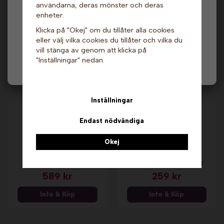
Hej och välkommen till Gottes!
Strössel - Nötkross, 1
Strössel - Supersura
användarna, deras mönster och deras
kg. Nic
pärlor, 1 kg. Nic
enheter.
Hos oss får alla handla men välj privatperson (inkl.
659 kr
269 kr
Klicka på "Okej" om du tillåter alla cookies
moms) eller företag (exkl. moms) för hur våra priser
eller välj vilka cookies du tillåter och vilka du
ska visas.
Info & Köp
Info & Köp
vill stänga av genom att klicka på
"Inställningar" nedan.
Privat
Företag
Inställningar
Endast nödvändiga
Okej
Strössel -
Strössel -
Nötkrokant, 1 kg. Nic
Pastellfudge, 1 kg. Nic
589 kr
259 kr
Info & Köp
Info & Köp