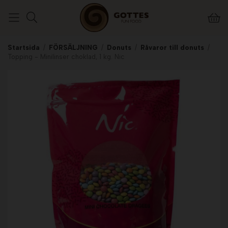
Startsida
/
FÖRSÄLJNING
/
Donuts
/
Råvaror till donuts
/
Topping - Minilinser choklad, 1 kg. Nic