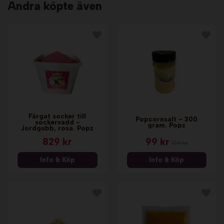
Andra köpte även
Färgat socker till
Popcornsalt - 300
sockervadd -
gram. Popz
Jordgubb, rosa. Popz
829 kr
99 kr
129 kr
Info & Köp
Info & Köp