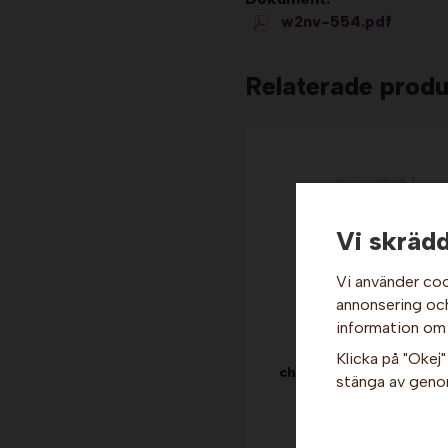
w2nv-554.pdf
Relaterade produ
Vi skrädd
Vi använder coo
annonsering och 
information om
Specialchoklad till
Klicka på "Okej" 
chokladfontän - Jordg
stänga av genom
2,5 kg x 4 st. Barry
Callebaut
4 619 kr