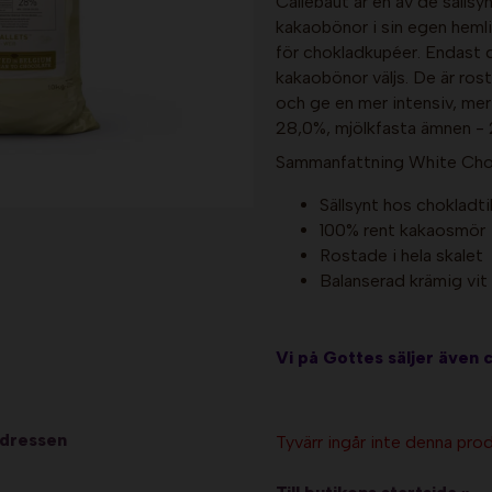
Callebaut är en av de sällsy
kakaobönor i sin egen heml
för chokladkupéer. Endast d
kakaobönor väljs. De är ros
och ge en mer intensiv, me
28,0%, mjölkfasta ämnen -
Sammanfattning White Choc
Sällsynt hos chokladti
100% rent kakaosmör
Rostade i hela skalet
Balanserad krämig vit
Vi på Gottes säljer även 
adressen
Tyvärr ingår inte denna produ