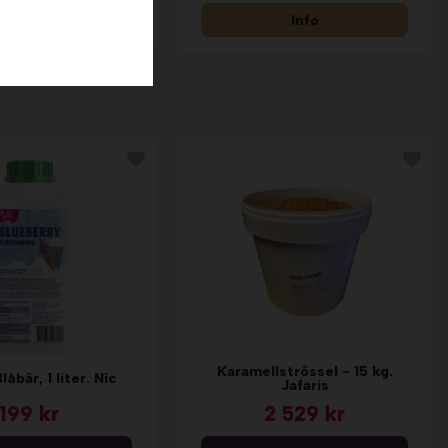
Info
Info
Karamellströssel - 15 kg.
låbär, 1 liter. Nic
Jafaris
199 kr
2 529 kr