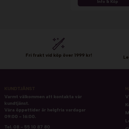
Info & Köp
Fri frakt vid köp över 1999 kr!
Le
KUNDTJÄNST
H
Varmt välkommen att kontakta vår
V
kundtjänst.
K
Våra öppettider är helgfria vardagar
M
09:00 - 16:00.
L
Tel.
08 - 55 10 87 80
O