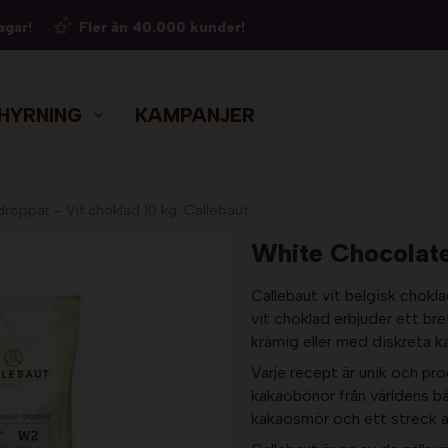
agar!
Fler än 40.000 kunder!
HYRNING
KAMPANJER
roppar - Vit choklad 10 kg. Callebaut
White Chocolate 
Callebaut vit belgisk chokla
vit choklad erbjuder ett bret
krämig eller med diskreta ka
Varje recept är unik och pr
kakaobönor från världens b
kakaosmör och ett streck av