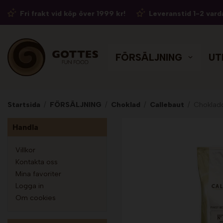
Fri frakt vid köp över 1999 kr!
Leveranstid 1-2 vard
FÖRSÄLJNING
UT
Startsida
/
FÖRSÄLJNING
/
Choklad
/
Callebaut
/
Chokladd
Handla
Villkor
Kontakta oss
Mina favoriter
Logga in
Om cookies