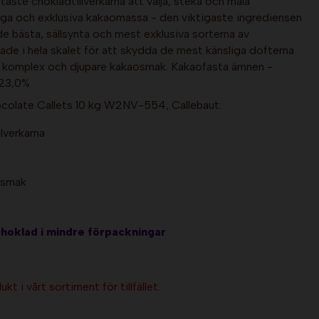
ntaste chokladtillverkarna att välja, steka och mala
iga och exklusiva kakaomassa - den viktigaste ingrediensen
e bästa, sällsynta och mest exklusiva sorterna av
tade i hela skalet för att skydda de mest känsliga dofterna
r komplex och djupare kakaosmak. Kakaofasta ämnen -
 23,0%
olate Callets 10 kg W2NV-554, Callebaut:
llverkarna
 smak
choklad i mindre förpackningar
kt i vårt sortiment för tillfället.