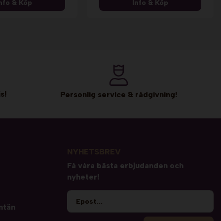
nfo & Köp
Info & Köp
s!
Personlig service & rådgivning!
NYHETSBREV
Få våra bästa erbjudanden och
nyheter!
ntän