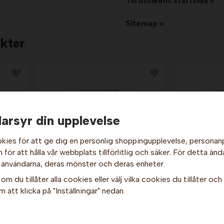
Till butikens startsida »
Sitemap »
kter
arsyr din upplevelse
kies för att ge dig en personlig shoppingupplevelse, persona
Hej och välkommen till Gottes!
för att hålla vår webbplats tillförlitlig och säker. För detta änd
 användarna, deras mönster och deras enheter.
Hos oss får alla handla men välj privatperson (inkl. moms) eller
Specialchoklad till
Speci
om du tillåter alla cookies eller välj vilka cookies du tillåter och v
företag (exkl. moms) för hur våra priser ska visas.
ubb
chokladfontän - Karamell
choklad
 att klicka på "Inställningar" nedan.
2,5 kg x 4 st. Barry
2,5 k
Callebaut
Privat
Företag
4 509 kr
4