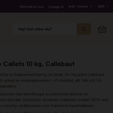
Kontakta oss
Logga in
Callets 10 kg, Callebaut
d har en balanserad krämig vit smak. En 1 kg påse Callebaut
t utbud av smakupplevelser i vit choklad, allt från söt till
ramellrör.
oduceras med blandningar av premiumkvaliteter av
ästa skördar. Dessutom använder Callebaut endast 100% rent
 naturlig vaniljbourbon som framhäver karamellipsen.