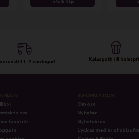
Info & Köp
I
Kalasgott till kalaspri
veranstid 1-2 vardagar!
ANDLA
INFORMATION
illkor
Om oss
ontakta oss
Nyheter
ina favoriter
Nyhetsbrev
ogga in
Lyckas med er chokladfo
m cookies
Guider & Fakta