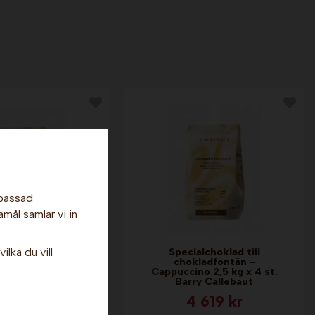
npassad
amål samlar vi in
alchoklad till
Specialchoklad till
ilka du vill
fontän - Apelsin
chokladfontän -
g x 4 st. Barry
Cappuccino 2,5 kg x 4 st.
Callebaut
Barry Callebaut
 399 kr
4 619 kr