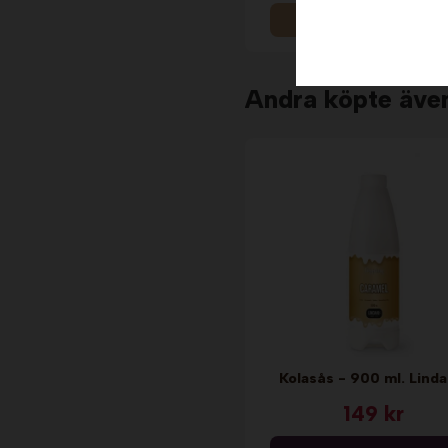
Info
Andra köpte äve
Kolasås - 900 ml. Linda
149 kr