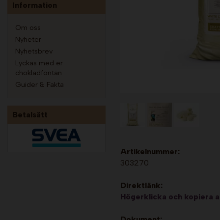
Information
Om oss
Nyheter
Nyhetsbrev
Lyckas med er
chokladfontän
Guider & Fakta
Betalsätt
Artikelnummer:
303270
Direktlänk:
Högerklicka och kopiera 
Dokument: