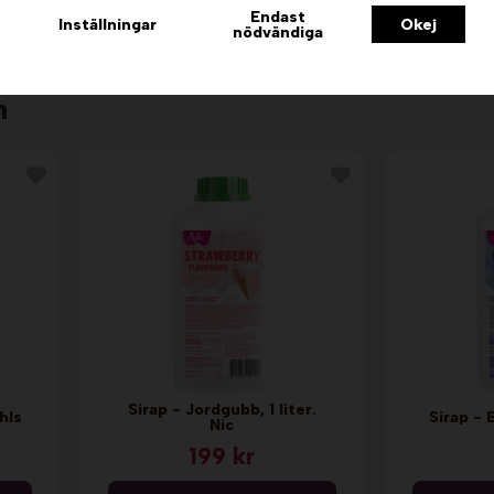
Endast
Info
Inställningar
Okej
nödvändiga
n
Sirap - Jordgubb, 1 liter.
hls
Sirap - B
Nic
199 kr