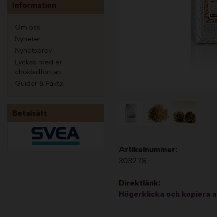
Information
Om oss
Nyheter
Nyhetsbrev
Lyckas med er
chokladfontän
Guider & Fakta
Betalsätt
Artikelnummer:
303278
Direktlänk:
Högerklicka och kopiera 