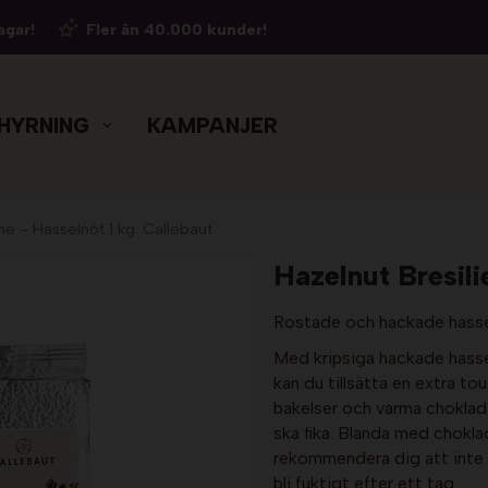
agar!
Fler än 40.000 kunder!
HYRNING
KAMPANJER
ne - Hasselnöt 1 kg. Callebaut
Hazelnut Bresili
Rostade och hackade hassel
Med kripsiga hackade hassel
kan du tillsätta en extra tou
bakelser och varma choklad
ska fika. Blanda med choklad
rekommendera dig att inte 
bli fuktigt efter ett tag.