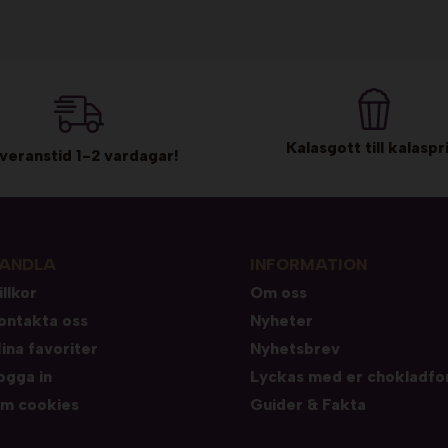
Kalasgott till kalaspri
veranstid 1-2 vardagar!
ANDLA
INFORMATION
illkor
Om oss
ontakta oss
Nyheter
ina favoriter
Nyhetsbrev
ogga in
Lyckas med er chokladfo
m cookies
Guider & Fakta