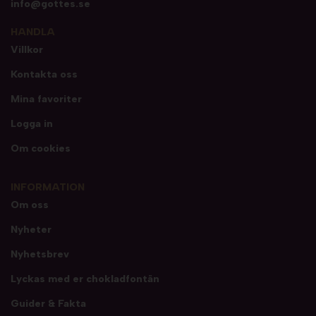
info@gottes.se
HANDLA
Villkor
Kontakta oss
Mina favoriter
Logga in
Om cookies
INFORMATION
Om oss
Nyheter
Nyhetsbrev
Lyckas med er chokladfontän
Guider & Fakta