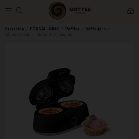
Startsida
/
FÖRSÄLJNING
/
Våfflor
/
Våffeljärn
/
Våffelskålsjärn - Dubbelt. Champion