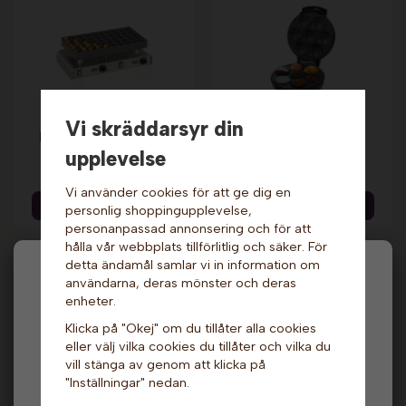
Vi skräddarsyr din
Pannkaksjärn - Picco
Muffinsjärn - Svart.
Poff. Neumärker
Champion
upplevelse
15 399 kr
299 kr
439 kr
Vi använder cookies för att ge dig en
Info & Köp
Info & Köp
personlig shoppingupplevelse,
personanpassad annonsering och för att
hålla vår webbplats tillförlitlig och säker. För
detta ändamål samlar vi in information om
Hej och välkommen till Gottes!
användarna, deras mönster och deras
enheter.
Hos oss får alla handla men välj privatperson (inkl.
Klicka på "Okej" om du tillåter alla cookies
moms) eller företag (exkl. moms) för hur våra priser
eller välj vilka cookies du tillåter och vilka du
ska visas.
vill stänga av genom att klicka på
"Inställningar" nedan.
Privat
Företag