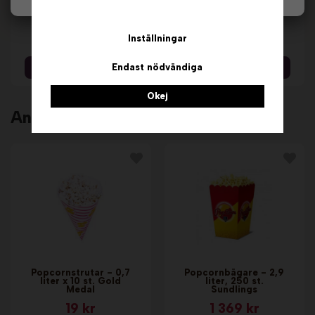
Våffeljärn
Våffeljärn - Munkar.
Thermocook® -
Sephra
Solig. Neumärker
Inställningar
18 559 kr
14 299 kr
Info & Köp
Info & Köp
Endast nödvändiga
Okej
Andra köpte även
Popcornstrutar - 0,7
Popcornbägare - 2,9
liter x 10 st. Gold
liter, 250 st.
Medal
Sundlings
19 kr
1 369 kr