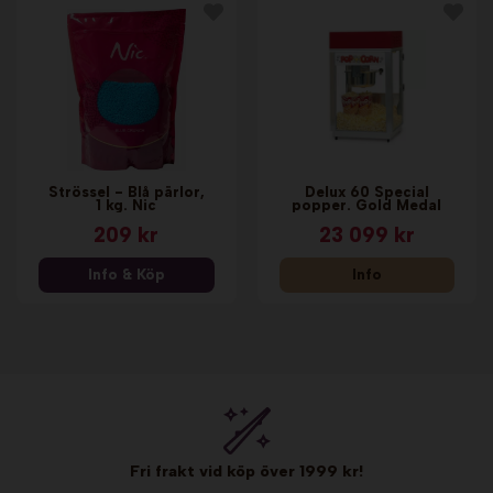
Strössel - Blå pärlor,
Delux 60 Special
1 kg. Nic
popper. Gold Medal
209 kr
23 099 kr
Info & Köp
Info
Fri frakt vid köp över 1999 kr!