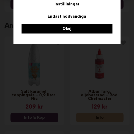
Inställningar
Info & Köp
Info & Köp
Endast nödvändiga
Andra köpte även
Okej
Salt karamell
Ätbar färg,
toppingsås - 0,9 liter.
oljebaserad - Röd.
Nic
Chefmaster
209 kr
129 kr
Info & Köp
Info