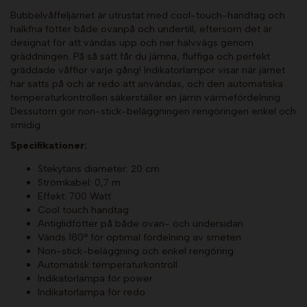
Bubbelvåffeljärnet är utrustat med cool-touch-handtag och
halkfria fötter både ovanpå och undertill, eftersom det är
designat för att vändas upp och ner halvvägs genom
gräddningen. På så sätt får du jämna, fluffiga och perfekt
gräddade våfflor varje gång! Indikatorlampor visar när järnet
har satts på och är redo att användas, och den automatiska
temperaturkontrollen säkerställer en jämn värmefördelning.
Dessutom gör non-stick-beläggningen rengöringen enkel och
smidig.
Specifikationer:
Stekytans diameter: 20 cm
Strömkabel: 0,7 m
Effekt: 700 Watt
Cool touch handtag
Antiglidfötter på både ovan- och undersidan
Vänds 180° för optimal fördelning av smeten
Non-stick-beläggning och enkel rengöring
Automatisk temperaturkontroll
Indikatorlampa för power
Indikatorlampa för redo