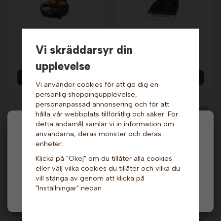
Muffinsjärn - Svart.
Våffeljärn - Classic.
Champion
Åviken
Vi skräddarsyr din
299 kr
739 kr
439 kr
879 kr
upplevelse
Info & Köp
Info & Köp
Vi använder cookies för att ge dig en
personlig shoppingupplevelse,
personanpassad annonsering och för att
hålla vår webbplats tillförlitlig och säker. För
detta ändamål samlar vi in information om
Hej och välkommen till Gottes!
användarna, deras mönster och deras
enheter.
Hos oss får alla handla men välj privatperson (inkl.
Klicka på "Okej" om du tillåter alla cookies
moms) eller företag (exkl. moms) för hur våra priser
eller välj vilka cookies du tillåter och vilka du
ska visas.
vill stänga av genom att klicka på
"Inställningar" nedan.
Privat
Företag
Våffeljärn - Munkar.
Våffeljärn - Våffla på
Sephra
pinne - Ruta. Sephra
14 299 kr
14 299 kr