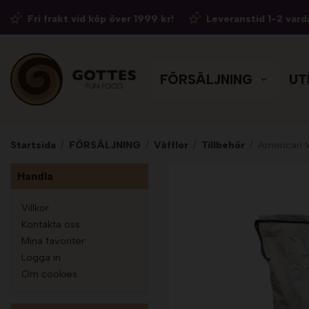
Fri frakt vid köp över 1999 kr!
Leveranstid 1-2 vard
FÖRSÄLJNING
UT
Startsida
/
FÖRSÄLJNING
/
Våfflor
/
Tillbehör
/
American W
Handla
Villkor
Kontakta oss
Mina favoriter
Logga in
Om cookies