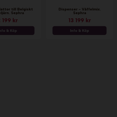
attor till Belgiskt
Dispenser - Våffelmix.
eljärn. Sephra
Sephra
 199 kr
13 199 kr
nfo & Köp
Info & Köp