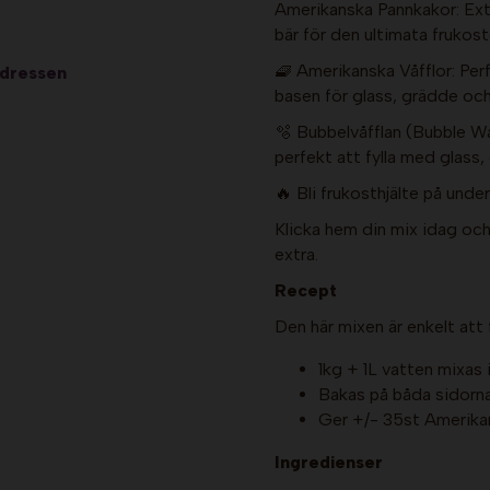
Amerikanska Pannkakor: Extr
bär för den ultimata frukost
🧇 Amerikanska Våfflor: Per
adressen
basen för glass, grädde oc
🫧 Bubbelvåfflan (Bubble Wa
perfekt att fylla med glass,
🔥 Bli frukosthjälte på unde
Klicka hem din mix idag och 
extra.
Recept
Den här mixen är enkelt att
1kg + 1L vatten mixas i
Bakas på båda sidorna
Ger +/- 35st Amerika
Ingredienser