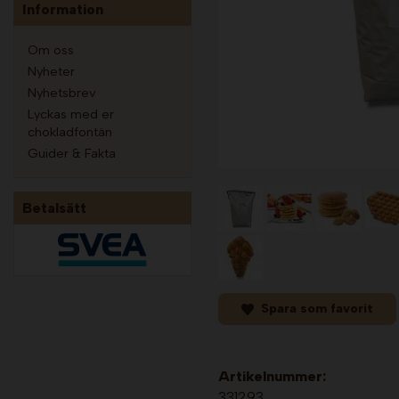
Information
Om oss
Nyheter
Nyhetsbrev
Lyckas med er
chokladfontän
Guider & Fakta
Betalsätt
Spara som favorit
Artikelnummer:
331293