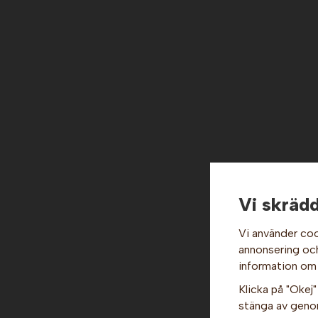
Vi skrädd
Vi använder coo
annonsering och 
information om
Klicka på "Okej" 
stänga av genom