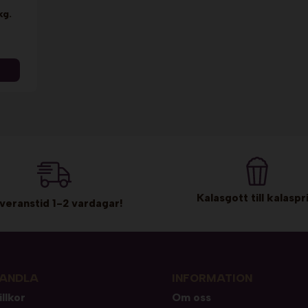
kg.
Kalasgott till kalaspri
veranstid 1-2 vardagar!
ANDLA
INFORMATION
illkor
Om oss