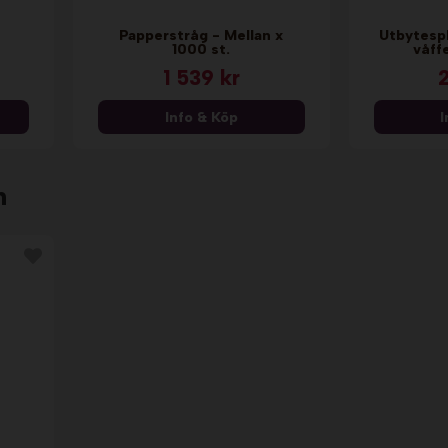
Papperstråg - Mellan x
Utbytespl
1000 st.
våff
1 539 kr
2
Info & Köp
I
n