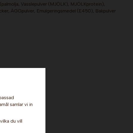
 (palmolja, Vasslepulver (MJÖLK), MJÖLKprotein),
ker, ÄGGpulver, Emulgeringsmedel (E450), Bakpulver
uktion
npassad
ts
amål samlar vi in
00 g
ilka du vill
1.814