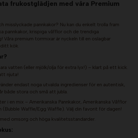
ata frukostglädjen med våra Premium
ch misslyckade pannkakor? Nu kan du enkelt trolla fram
ka pannkakor, krispiga våfflor och de trendiga
! Våra premium torrmixar är nyckeln till en oslagbar
ditt kök.
ar?
ra vatten (eller mjölk/olja för extra lyx!) – klart på ett kick.
tt njuta!
nvänder endast noga utvalda ingredienser för en autentisk,
får både stora och små att jubla.
ter i en mix – Amerikanska Pannkakor, Amerikanska Våfflor
 (Bubble Waffle/Egg Waffle). Välj din favorit för dagen!
de med omsorg och höga kvalitetsstandarder.
okus: