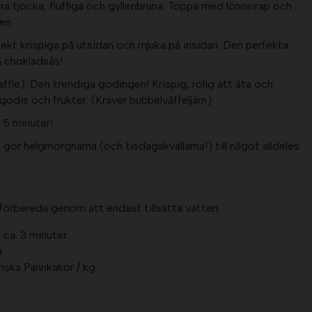
a tjocka, fluffiga och gyllenbruna. Toppa med lönnsirap och
en.
fekt krispiga på utsidan och mjuka på insidan. Den perfekta
h chokladsås!
ffle): Den trendiga godingen! Krispig, rolig att äta och
 godis och frukter. (Kräver bubbelvåffeljärn).
r 5 minuter!
gör helgmorgnarna (och tisdagskvällarna!) till något alldeles
 förbereda genom att endast tillsätta vatten.
 ca. 3 minuter.
.
nska Pannkakor / kg