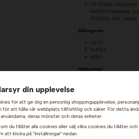
VETEmjöl, Fettpulver
HelMJÖLKspulver, Soc
(E500ii), Salt, Vanillin
Allergener
VETE
MJÖLK
ÄGG
Hållbarhet
12 månader efter prod
arsyr din upplevelse
Förvaring
kies för att ge dig en personlig shoppingupplevelse, persona
På en sval och torr pla
för att hålla vår webbplats tillförlitlig och säker. För detta änd
Hej och välkommen till Gottes!
 användarna, deras mönster och deras enheter.
Näringsvärde
Per 1
Hos oss får alla handla men välj privatperson (inkl. moms) eller
om du tillåter alla cookies eller välj vilka cookies du tillåter och v
Energi
(kJ/kcal)
430 / 
företag (exkl. moms) för hur våra priser ska visas.
 att klicka på "Inställningar" nedan.
Fett
16 g