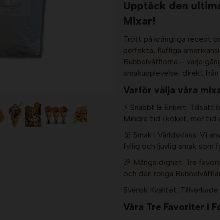
Upptäck den ultim
Mixar!
Trött på krångliga recept o
perfekta, fluffiga amerikans
Bubbelvåfflorna – varje gång
smakupplevelse, direkt från 
Varför välja våra mix
⚡ Snabbt & Enkelt: Tillsätt ba
Mindre tid i köket, mer tid a
🥇 Smak i Världsklass: Vi a
fyllig och ljuvlig smak som 
🎉 Mångsidighet: Tre favori
och den roliga Bubbelvåfflan
Svensk Kvalitet: Tillverka
Våra Tre Favoriter i F