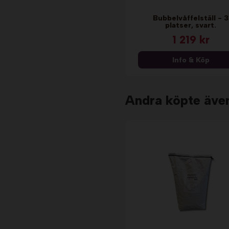
Bubbelvåffelställ - 3
platser, svart.
1 219 kr
Info & Köp
Andra köpte äve