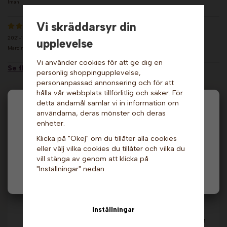
Iman
Vi skräddarsyr din
2021-11-17
upplevelse
Marcin
Vi använder cookies för att ge dig en
Se fler recensioner...
personlig shoppingupplevelse,
personanpassad annonsering och för att
hålla vår webbplats tillförlitlig och säker. För
Relaterade produkter
detta ändamål samlar vi in information om
Hej och välkommen till Gottes!
användarna, deras mönster och deras
enheter.
Hos oss får alla handla men välj privatperson (inkl.
Klicka på "Okej" om du tillåter alla cookies
moms) eller företag (exkl. moms) för hur våra priser
eller välj vilka cookies du tillåter och vilka du
ska visas.
vill stänga av genom att klicka på
"Inställningar" nedan.
Privat
Företag
Socker till
Färgat och smaksatt
Inställningar
sockervadd - Rosa
kristallsocker -
Vanilj. Gold Medal
Jordgubb, rosa. Popz