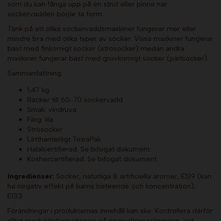
som du kan fånga upp på en strut eller pinne när
sockervadden börjar ta form.
Tänk på att olika sockervaddsmaskiner fungerar mer eller
mindre bra med olika typer av socker. Vissa maskiner fungerar
bäst med finkornigt socker (strösocker) medan andra
maskiner fungerar bäst med grovkornigt socker (pärlsocker).
Sammanfattning:
1,47 kg
Räcker till 60-70 sockervadd
Smak: vindruva
Färg: lila
Strösocker
Lätthanterligt TetraPak
Halalcertifierad. Se bifogat dokument
Koshercertifierad. Se bifogat dokument
Ingredienser:
Socker, naturliga & artificiella aromer, E129 (kan
ha negativ effekt på barns beteende och koncentration),
E133.
Förändringar i produkternas innehåll kan ske. Kontrollera därför
alltid produktinformationen på originalförpackningen. Vid