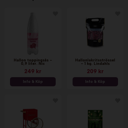
Hallon toppingsås -
Hallonlakritsströssel
0,9 liter. Nic
- 1 kg. Lindahls
249 kr
209 kr
Info & Köp
Info & Köp