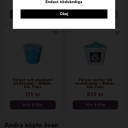
Endast nödvändiga
219 kr
139 kr
Okej
Info & Köp
Info
Färgat och smaksatt
Färgat socker till
pärlsocker - Blåbär,
sockervadd - Blåbär,
blå. Popz
blå. Popz
139 kr
829 kr
Info & Köp
Info & Köp
Andra köpte även