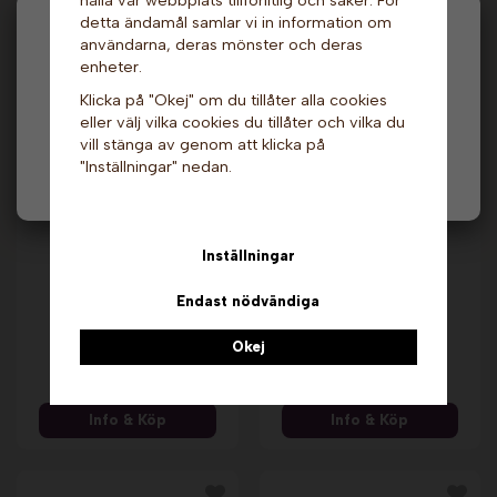
detta ändamål samlar vi in information om
Hej och välkommen till Gottes!
användarna, deras mönster och deras
Andra köpte även
enheter.
Hos oss får alla handla men välj privatperson (inkl.
Klicka på "Okej" om du tillåter alla cookies
moms) eller företag (exkl. moms) för hur våra priser
eller välj vilka cookies du tillåter och vilka du
ska visas.
vill stänga av genom att klicka på
"Inställningar" nedan.
Privat
Företag
Inställningar
Endast nödvändiga
Popping Boba -
Popcornvagn till Fun
Persika, 3,2 kg. The
Pop 4 Röd. Gold
Inspire Food
Medal
Okej
Company
7 369 kr
619 kr
849 kr
Info & Köp
Info & Köp