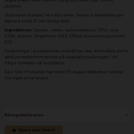
Skapa enkelt slush med en syrlig kick med Sour Cherry
slushmix.
Slushmixen blandas 1:4 med vatten. Denna 2-litersflaska ger
därmed totalt 10 liter färdig slush.
Ingredienser:
Socker, vatten, surkörsbärjuice (13%), syra:
E330, aromer, färgämnen: E163, E150d, konserveringsmedel:
E211.
Förändringar i produkternas innehåll kan ske. Kontrollera därför
alltid produktinformationen på originalförpackningen. Vid
frågor kontakta vår kundtjänst.
Bäst före: Produkten har minst 30 dagars hållbarhet vid köp
om inget annat anges.
Näringsdeklaration
Spara som favorit