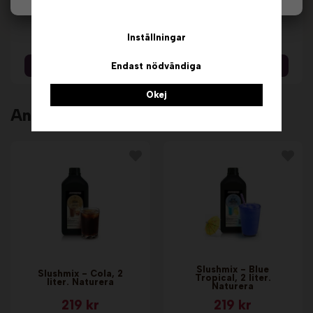
Slushmix - Cola, 10
Slushmix - Citron, 2
liter, Bag in Box. Fun
liter. Naturera
Slush
819 kr
219 kr
Inställningar
Info & Köp
Info & Köp
Endast nödvändiga
Okej
Andra köpte även
Slushmix - Blue
Slushmix - Cola, 2
Tropical, 2 liter.
liter. Naturera
Naturera
219 kr
219 kr