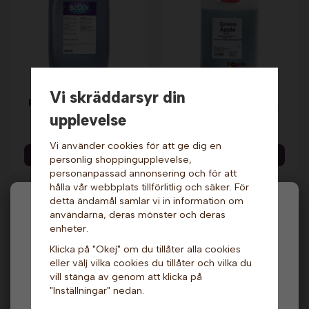
Vi skräddarsyr din
Slushmix - Tutti
Slushmix - Grönt
Frutti, 10 liter. Scoop.
äpple, 5 liter. Jafaris
Kort datum!
upplevelse
719 kr
349 kr
899 kr
Vi använder cookies för att ge dig en
Info & Köp
Info & Köp
personlig shoppingupplevelse,
personanpassad annonsering och för att
hålla vår webbplats tillförlitlig och säker. För
detta ändamål samlar vi in information om
Hej och välkommen till Gottes!
användarna, deras mönster och deras
enheter.
Hos oss får alla handla men välj privatperson (inkl.
Klicka på "Okej" om du tillåter alla cookies
moms) eller företag (exkl. moms) för hur våra priser
eller välj vilka cookies du tillåter och vilka du
ska visas.
vill stänga av genom att klicka på
"Inställningar" nedan.
Privat
Företag