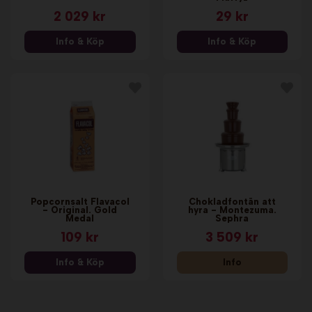
2 029 kr
29 kr
Info & Köp
Info & Köp
Popcornsalt Flavacol
Chokladfontän att
- Original. Gold
hyra - Montezuma.
Medal
Sephra
109 kr
3 509 kr
Info & Köp
Info