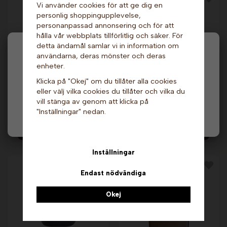
Vi använder cookies för att ge dig en
personlig shoppingupplevelse,
personanpassad annonsering och för att
hålla vår webbplats tillförlitlig och säker. För
detta ändamål samlar vi in information om
Hej och välkommen till Gottes!
användarna, deras mönster och deras
enheter.
Hos oss får alla handla men välj privatperson (inkl.
Klicka på "Okej" om du tillåter alla cookies
Slushmix -
moms) eller företag (exkl. moms) för hur våra priser
Slushmix - Blue Ice, 5
Candyfloss, 10 liter.
eller välj vilka cookies du tillåter och vilka du
ska visas.
liter. Jafaris
Scoop. Passerat
datum!
vill stänga av genom att klicka på
"Inställningar" nedan.
349 kr
629 kr
Privat
Företag
899 kr
Info & Köp
Info & Köp
Inställningar
Endast nödvändiga
Okej