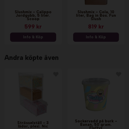
Slushmix - Calippo
Slushmix - Cola, 10
Jordgubb, 5 liter.
liter, Bag in Box. Fun
Scoop
Slush
599 kr
819 kr
Info & Köp
Info & Köp
Andra köpte även
Sockervadd på burk -
Strösselställ - 3
Banan, 50 gram.
lådor, plexi. Nic
Fluffyz