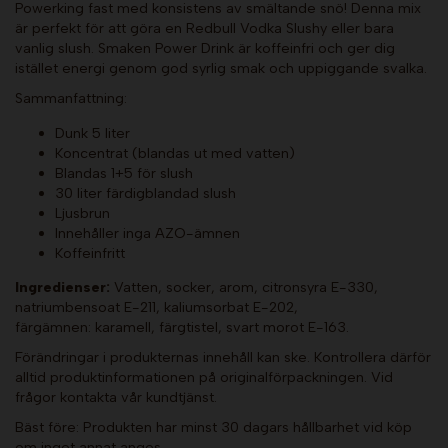
Powerking fast med konsistens av smältande snö! Denna mix
är perfekt för att göra en Redbull Vodka Slushy eller bara
vanlig slush. Smaken Power Drink är koffeinfri och ger dig
istället energi genom god syrlig smak och uppiggande svalka.
Sammanfattning:
Dunk 5 liter
Koncentrat (blandas ut med vatten)
Blandas 1+5 för slush
30 liter färdigblandad slush
Ljusbrun
Innehåller inga AZO-ämnen
Koffeinfritt
Ingredienser:
Vatten, socker, arom, citronsyra E-330,
natriumbensoat E-211, kaliumsorbat E-202,
färgämnen: karamell, färgtistel, svart morot E-163.
Förändringar i produkternas innehåll kan ske. Kontrollera därför
alltid produktinformationen på originalförpackningen. Vid
frågor kontakta vår kundtjänst.
Bäst före: Produkten har minst 30 dagars hållbarhet vid köp
om inget annat anges.