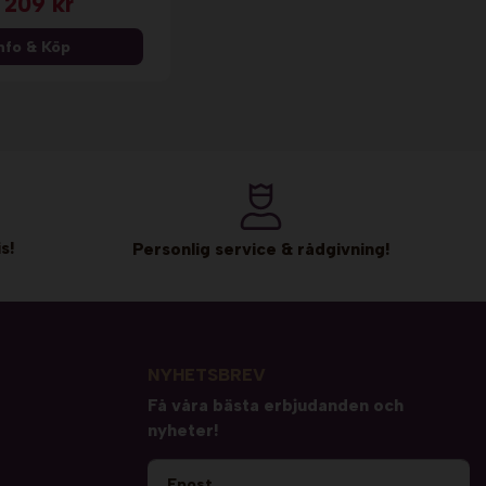
 209 kr
nfo & Köp
s!
Personlig service & rådgivning!
NYHETSBREV
Få våra bästa erbjudanden och
nyheter!