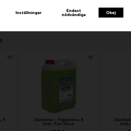
639 kr
Endast
Inställningar
Okej
nödvändiga
Info & Köp
I
n
, 5
Slushmix - Piggonino, 5
Slushbä
liter. Fun Slush
lock,