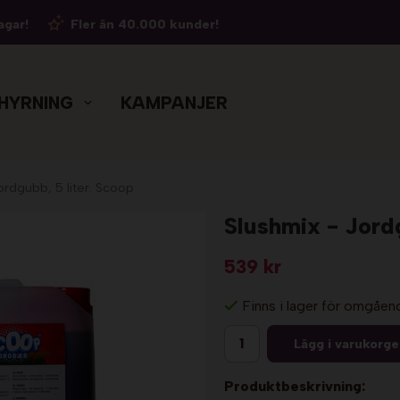
agar!
Fler än 40.000 kunder!
HYRNING
KAMPANJER
ordgubb, 5 liter. Scoop
Slushmix - Jordg
539 kr
Finns i lager för omgåen
Lägg i varukorg
Produktbeskrivning: