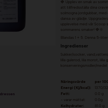
🍓 Upplev en smak av somma
att tillfredsställa dina crav
solmogna jordgubbar, med e
dansa av glädje. Uppgrader
upplevelse med vår Scoop sl
sommarens smaker! 🍓🌞
Blandas 1 + 5. Denna 5-liters
Ingredienser
Sukker/socker, vand,vatten/
lilla gulerod, lila morot, lill
konserveringsmidler/medel 
Näringsvärde
per 10
Energi (Kj/kcal):
1370/3
Fett:
0.0 g
adressen
- varar mättat:
0.0g
Kolhydrater:
81.0 g