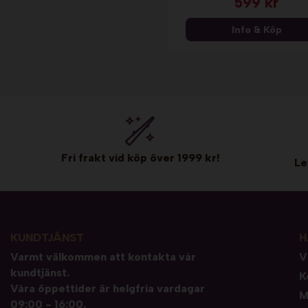
599 kr
Info & Köp
Fri frakt vid köp över 1999 kr!
Le
KUNDTJÄNST
H
Varmt välkommen att kontakta vår
V
kundtjänst.
K
Våra öppettider är helgfria vardagar
M
09:00 - 16:00.